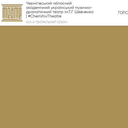
Чернігівський обласний
академічний український музично-
драматичний театр ім.Т.Г Шевченка
ГОЛ
| #ChernihivTheatre
100-й ТЕАТРАЛЬНИЙ СЕЗОН