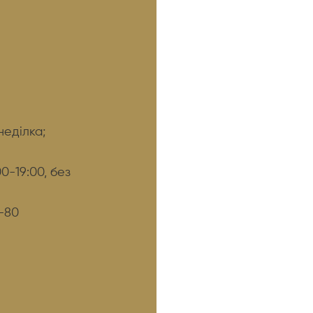
неділка;
0-19:00, без
2-80