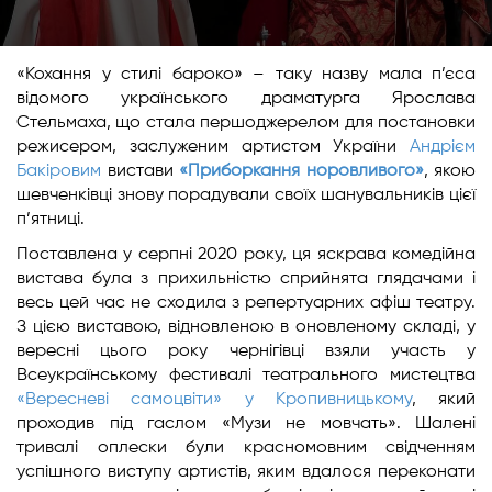
«Кохання у стилі бароко» – таку назву мала п’єса
відомого українського драматурга Ярослава
Стельмаха, що стала першоджерелом для постановки
режисером, заслуженим артистом України
Андрієм
Бакіровим
вистави
«Приборкання норовливого»
, якою
шевченківці знову порадували своїх шанувальників цієї
п’ятниці.
Поставлена у серпні 2020 року, ця яскрава комедійна
вистава була з прихильністю сприйнята глядачами і
весь цей час не сходила з репертуарних афіш театру.
З цією виставою, відновленою в оновленому складі, у
вересні цього року чернігівці взяли участь у
Всеукраїнському фестивалі театрального мистецтва
«Вересневі самоцвіти» у Кропивницькому
, який
проходив під гаслом «Музи не мовчать». Шалені
тривалі оплески були красномовним свідченням
успішного виступу артистів, яким вдалося переконати