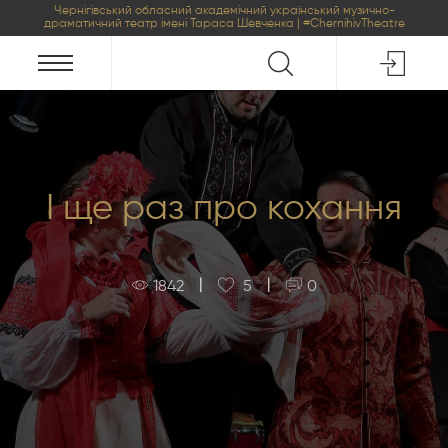
Чернігівський обласний академічний український музично-
драматичний театр імені Тараса Шевченка | #ChernihivTheatre
І ще раз про кохання
|
|
1842
5
0