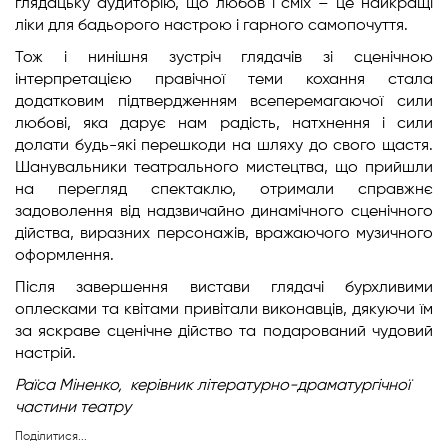
глядацьку аудиторію, що любов і сміх – це найкращі
ліки для бадьорого настрою і гарного самопочуття.
Тож і нинішня зустріч глядачів зі сценічною
інтерпретацією правічної теми кохання стала
додатковим підтвердженням всеперемагаючої сили
любові, яка дарує нам радість, натхнення і сили
долати будь-які перешкоди на шляху до свого щастя.
Шанувальники театрального мистецтва, що прийшли
на перегляд спектаклю, отримали справжнє
задоволення від надзвичайно динамічного сценічного
дійства, виразних персонажів, вражаючого музичного
оформлення.
Після завершення вистави глядачі бурхливими
оплесками та квітами привітали виконавців, дякуючи їм
за яскраве сценічне дійство та подарований чудовий
настрій.
Раїса Міненко,
керівник літературно-драматургічної
частини театру
Поділитися...