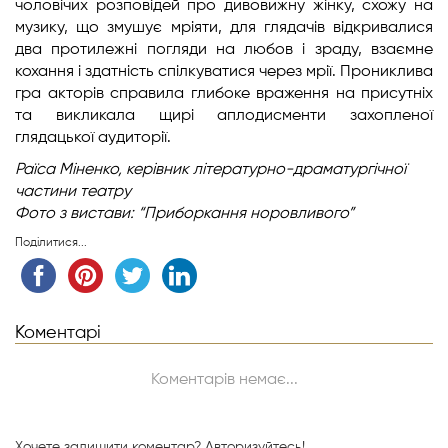
чоловічих розповідей про дивовижну жінку, схожу на
музику, що змушує мріяти, для глядачів відкривалися
два протилежні погляди на любов і зраду, взаємне
кохання і здатність спілкуватися через мрії. Прониклива
гра акторів справила глибоке враження на присутніх
та викликала щирі аплодисменти захопленої
глядацької аудиторії.
Раїса Міненко, керівник літературно-драматургічної
частини театру
Фото з вистави: “Приборкання норовливого”
Поділитися...
Коментарі
Коментарів немає...
Хочете залишити коментар?
Авторизуйтесь!