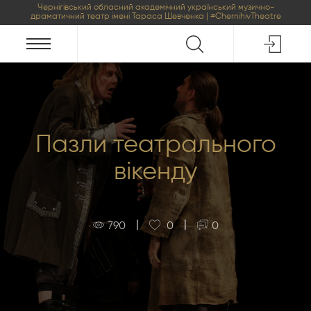
Чернігівський обласний академічний український музично-
драматичний театр імені Тараса Шевченка | #ChernihivTheatre
Пазли театрального
вікенду
|
|
790
0
0