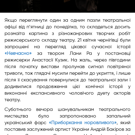
Якщо переглянути один за одним пазли театральної
афіші від п’ятниці до понеділка, то складеться досить
розмаїта картина з різножанрових творчих робіт
режисерського складу театру. 21 квітня чернігівці були
запрошені на перегляд цікавої сучасної історії
«Невчасно»
за твором Лани Ра у постановці
режисерки Анастасії Кузик. На жаль, через півгодини
після початку вистави пролунав сигнал повітряної
тривоги, тож глядачі мусили перейти до укриття, і лише
після її скасування повернулися до театральної зали і
додивилися продовження цієї комічної історії у
виконанні експансивного чоловічого дуету акторів
театру.
Суботнього вечора шанувальникам театрального
мистецтва було запропоновано запальний
український фарс
«Приборкання норовливого»
, який
поставив заслужений артист України Андрій Бакіров за