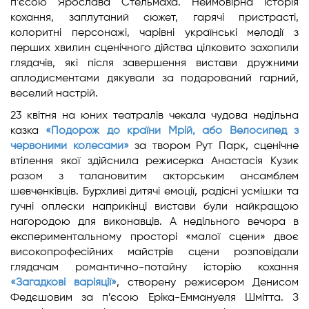
п’єсою Ярослава Стельмаха. Неймовірна історія
кохання, заплутаний сюжет, гарячі пристрасті,
колоритні персонажі, чарівні українські мелодії з
перших хвилин сценічного дійства цілковито захопили
глядачів, які після завершення вистави дружними
аплодисментами дякували за подарований гарний,
веселий настрій.
23 квітня на юних театралів чекала чудова недільна
казка
«Подорож до країни Мрій, або Велосипед з
червоними колесами»
за твором Рут Парк, сценічне
втілення якої здійснила режисерка Анастасія Кузик
разом з талановитим акторським ансамблем
шевченківців. Бурхливі дитячі емоції, радісні усмішки та
гучні оплески наприкінці вистави були найкращою
нагородою для виконавців. А недільного вечора в
експериментальному просторі «малої сцени» двоє
високопрофесійних майстрів сцени розповідали
глядачам романтично-потайну історію кохання
«Загадкові варіяції»
, створену режисером Денисом
Федєшовим за п’єсою Еріка-Еммануеля Шмітта. З