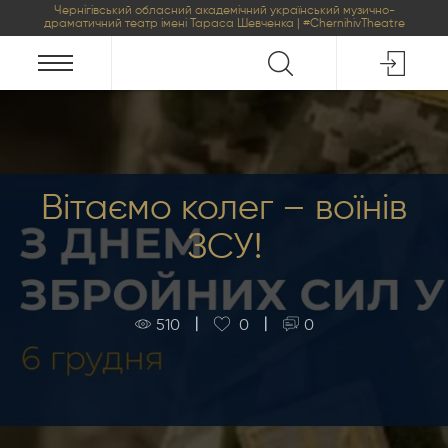
Чернігівський обласний академічний український музично-
драматичний театр імені Тараса Шевченка | #ChernihivTheatre
Вітаємо колег – воїнів
ЗСУ!
|
|
510
0
0