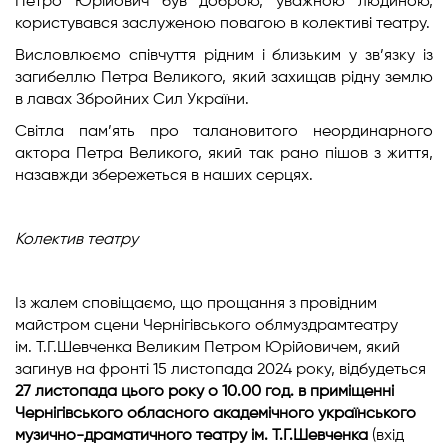
Петро Юрійович був доброю, уважною людиною,
користувався заслуженою повагою в колективі театру.
Висловлюємо співчуття рідним і близьким у зв’язку із
загибеллю Петра Великого, який захищав рідну землю
в лавах Збройних Сил України.
Світла пам’ять про талановитого неординарного
актора Петра Великого, який так рано пішов з життя,
назавжди збережеться в наших серцях.
Колектив театру
Із жалем сповіщаємо, що прощання з провідним
майстром сцени Чернігівського облмуздрамтеатру
ім. Т.Г.Шевченка Великим Петром Юрійовичем, який
загинув на фронті 15 листопада 2024 року, відбудеться
27 листопада цього року о 10.00 год. в приміщенні
Чернігівського обласного академічного українського
музично-драматичного театру ім. Т.Г.Шевченка
(вхід