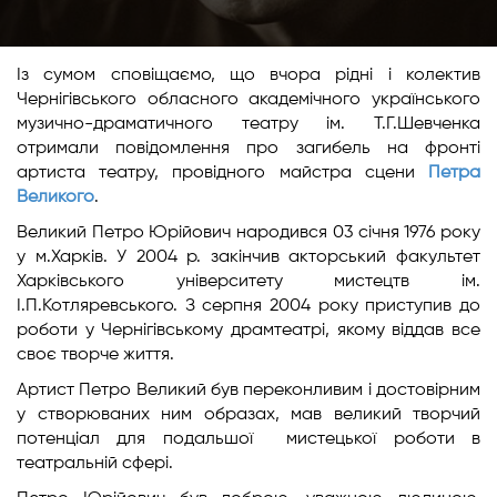
Із сумом сповіщаємо, що вчора рідні і колектив
Чернігівського обласного академічного українського
музично-драматичного театру ім. Т.Г.Шевченка
отримали повідомлення про загибель на фронті
артиста театру, провідного майстра сцени
Петра
Великого
.
Великий Петро Юрійович народився 03 січня 1976 року
у м.Харків. У 2004 р. закінчив акторський факультет
Харківського університету мистецтв ім.
І.П.Котляревського. З серпня 2004 року приступив до
роботи у Чернігівському драмтеатрі, якому віддав все
своє творче життя.
Артист Петро Великий був переконливим і достовірним
у створюваних ним образах, мав великий творчий
потенціал для подальшої мистецької роботи в
театральній сфері.