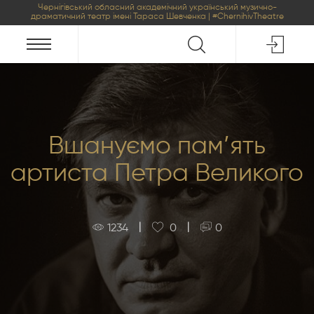
Чернігівський обласний академічний український музично-
драматичний театр імені Тараса Шевченка | #ChernihivTheatre
Вшануємо пам’ять
артиста Петра Великого
|
|
1234
0
0