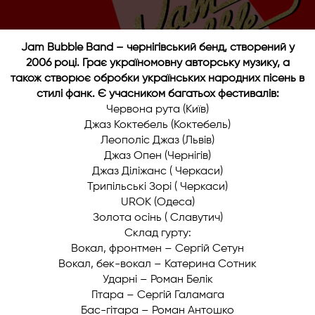
Jam Bubble Band – чернігівський бенд, створений у
2006 році. Грає україномовну авторську музику, а
також створює обробки українських народних пісень в
стилі фанк. Є учасником багатьох фестивалів:
Червона рута (Київ)
Джаз Коктебель (Коктебель)
Леополіс Джаз (Львів)
Джаз Опен (Чернігів)
Джаз Діліжанс ( Черкаси)
Трипільські Зорі ( Черкаси)
UROK (Одеса)
Золота осінь ( Славутич)
Склад гурту:
Вокал, фронтмен – Сергій Сетун
Вокал, бек-вокал – Катерина Сотник
Ударні – Роман Белік
Гітара – Сергій Галамага
Бас-гітара – Роман Антошко