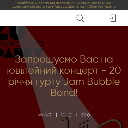
Чернігівський обласний академічний український музично-
драматичний театр імені Тараса Шевченка | #ChernihivTheatre
Запрошуємо Вас на
ювілейний концерт - 20
річчя гурту Jam Bubble
Band!
|
|
447
0
0