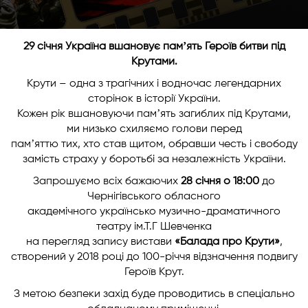
29 січня Україна вшановує памʼять Героїв битви під
Крутами.
Крути – одна з трагічних і водночас легендарних
сторінок в історії України.
Кожен рік вшановуючи памʼять загиблих під Крутами,
ми низько схиляємо голови перед
памʼяттю тих, хто став щитом, обравши честь і свободу
замість страху у боротьбі за незалежність України.
Запрошуємо всіх бажаючих
28 січня о 18:00
до
Чернігівського обласного
академічного українсько музично-драматичного
театру ім.Т.Г Шевченка
на перегляд запису вистави
«Балада про Крути»
,
створений у 2018 році до 100-річчя відзначення подвигу
Героїв Крут.
З метою безпеки захід буде проводитись в спеціально