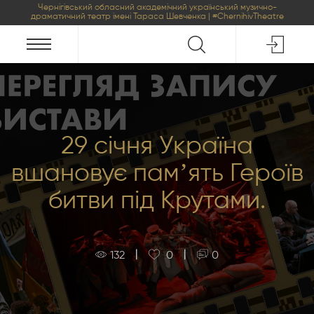
Чернігівський обласний академічний український музично-
драматичний театр імені Тараса Шевченка | #ChernihivTheatre
29 січня Україна
вшановує памʼять Героїв
битви під Крутами.
|
|
132
0
0