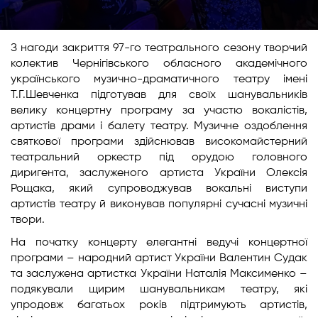
З нагоди закриття 97-го театрального сезону творчий
колектив Чернігівського обласного академічного
українського музично-драматичного театру імені
Т.Г.Шевченка підготував для своїх шанувальників
велику концертну програму за участю вокалістів,
артистів драми і балету театру. Музичне оздоблення
святкової програми здійснював високомайстерний
театральний оркестр під орудою головного
диригента, заслуженого артиста України Олексія
Рощака, який супроводжував вокальні виступи
артистів театру й виконував популярні сучасні музичні
твори.
На початку концерту елегантні ведучі концертної
програми – народний артист України Валентин Судак
та заслужена артистка України Наталія Максименко –
подякували щирим шанувальникам театру, які
упродовж багатьох років підтримують артистів,