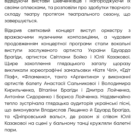
відвідуючи вистави шевченківців і нагороджуючи їх
своїми оплесками, та розповіли про здобутки творчого
складу театру протягом театрального сезону, що
завершується.
Відкрив святковий концерт виступ оркестру з
вражаючими музичними композиціями, а чудовим
продовженням концертної програми стали вокальні
виступи заслуженого артиста України Едуарда
Брагіди, артисток Світлани Бойко і Юлії Казакової.
Щире захоплення глядацького загалу щоразу
викликали хореографічні замальовки «Катя Чілі», «Едіт
Піаф», «Фламенко», танго «Аргентина» у виконанні
артистів балету Анастасії Сальникової і Володимира
Кирильченка, Віталіни Брагіди і Дмитра Лойченка,
Антоніни Сидоренко і Бориса Лойченка. Надзвичайно
тепло зустрічала глядацька аудиторія українські пісні,
що виконували Владислав Лещенко й Едуард Брагіда,
та «Дніпровський вальс», де разом зі співом Юлії
Казакової на сцені у бальному танці кружляли балетні
пари.