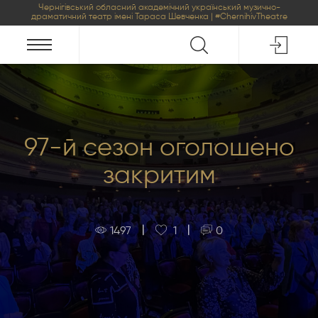
Чернігівський обласний академічний український музично-
драматичний театр імені Тараса Шевченка | #ChernihivTheatre
97-й сезон оголошено
закритим
|
|
1497
1
0