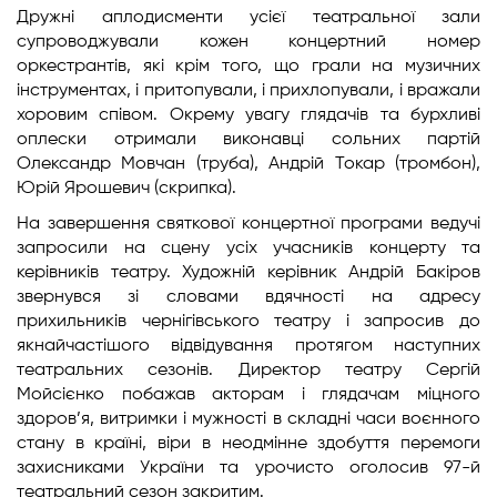
Дружні аплодисменти усієї театральної зали
супроводжували кожен концертний номер
оркестрантів, які крім того, що грали на музичних
інструментах, і притопували, і прихлопували, і вражали
хоровим співом. Окрему увагу глядачів та бурхливі
оплески отримали виконавці сольних партій
Олександр Мовчан (труба), Андрій Токар (тромбон),
Юрій Ярошевич (скрипка).
На завершення святкової концертної програми ведучі
запросили на сцену усіх учасників концерту та
керівників театру. Художній керівник Андрій Бакіров
звернувся зі словами вдячності на адресу
прихильників чернігівського театру і запросив до
якнайчастішого відвідування протягом наступних
театральних сезонів. Директор театру Сергій
Мойсієнко побажав акторам і глядачам міцного
здоров’я, витримки і мужності в складні часи воєнного
стану в країні, віри в неодмінне здобуття перемоги
захисниками України та урочисто оголосив 97-й
театральний сезон закритим.