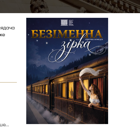
глядача
дже
е...