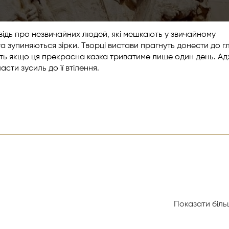
овідь про незвичайних людей, які мешкають у звичайному
 та зупиняються зірки. Творці вистави прагнуть донести до 
авіть якщо ця прекрасна казка триватиме лише один день. А
сти зусиль до її втілення.
Показати більш
ький