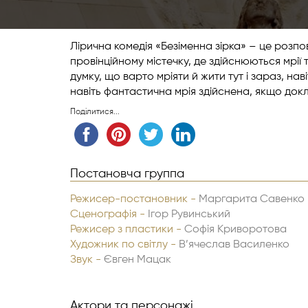
Лірична комедія «Безіменна зірка» – це розп
провінційному містечку, де здійснюються мрії
думку, що варто мріяти й жити тут і зараз, н
навіть фантастична мрія здійснена, якщо докла
Поділитися...
Постановча группа
Режисер-постановник -
Маргарита Савенко
Сценографія -
Ігор Рувинський
Режисер з пластики -
Софія Криворотова
Художник по світлу -
В’ячеслав Василенко
Звук -
Євген Мацак
Звук -
Артур Атрощенко
Відео -
Володимир Клюкін
Асистент режисера -
Актори та персонажі
Олександр Манастирс