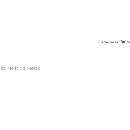
Показати більш
н Судак
Коментарів немає...
Брагіда, Антоніна Сидоренко, Катерина Велика, Ольга Ільо,
сандра Баранова, Альона Броницька, Володимир Кирильче
рило Мирович, Максим Мозолюк, Максим Сердюк