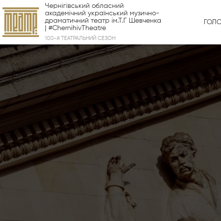
Чернігівський обласний
академічний український музично-
драматичний театр ім.Т.Г Шевченка
ГОЛ
| #ChernihivTheatre
100-й ТЕАТРАЛЬНИЙ СЕЗОН