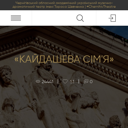
Чернігівський обласний академічний український музично-
драматичний театр імені Тараса Шевченка | #ChernihivTheatre
«КАЙДАШЕВА СІМ'Я»
|
|
24441
51
0