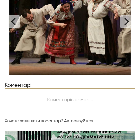
Ведучий -
арт. Євген Бондар
Ведуча -
арт. Наталія Гнатенко
Ведуча -
арт. Катерина Ткачук
Інші ролі та масові народні сцени -
весь творчий склад
театру
Коментарі
Коментарів немає...
Хочете залишити коментар?
Авторизуйтесь!