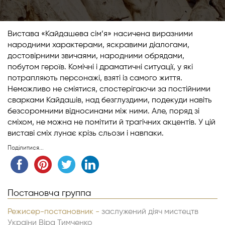
Вистава «Кайдашева сім’я» насичена виразними
народними характерами, яскравими діалогами,
достовірними звичаями, народними обрядами,
побутом героїв. Комічні і драматичні ситуації, у які
потрапляють персонажі, взяті із самого життя.
Неможливо не сміятися, спостерігаючи за постійними
сварками Кайдашів, над безглуздими, подекуди навіть
безсоромними відносинами між ними. Але, поряд зі
сміхом, не можна не помітити й трагічних акцентів. У цій
виставі сміх лунає крізь сльози і навпаки.
Поділитися...
Постановча группа
Режисер-постановник -
заслужений діяч мистецтв
України Віра Тимченко