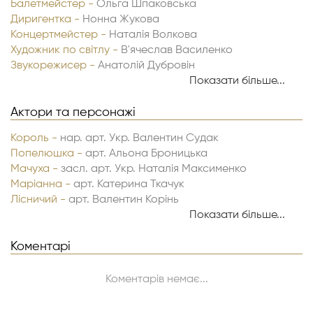
Балетмейстер -
Ольга Шпаковська
Диригентка -
Нонна Жукова
Концертмейстер -
Наталія Волкова
Художник по світлу -
В'ячеслав Василенко
Звукорежисер -
Анатолій Дубровін
Звукорежисер -
Володимир Клюкін
Показати більше...
Актори та персонажі
Король -
нар. арт. Укр. Валентин Судак
Попелюшка -
арт. Альона Броницька
Мачуха -
засл. арт. Укр. Наталія Максименко
Маріанна -
арт. Катерина Ткачук
Лісничий -
арт. Валентин Корінь
Фея -
арт. Світлана Бойко
Показати більше...
Фея -
арт. Ксенія Макієвська
Міністр бальних танців -
Коментарі
арт. Альберт Лукашов
Солдат -
арт. Станіслав Аракільян
Солдат -
арт. Владислав Лещенко
Коментарів немає...
у масових сценах -
артисти драми та артисти балету
Принц -
арт. Кирило Мирович