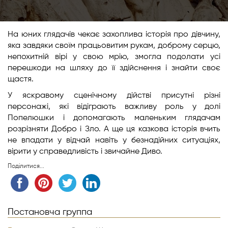
На юних глядачів чекає захоплива історія про дівчину,
яка завдяки своїм працьовитим рукам, доброму серцю,
непохитній вірі у свою мрію, змогла подолати усі
перешкоди на шляху до її здійснення і знайти своє
щастя.
У яскравому сценічному дійстві присутні різні
персонажі, які відіграють важливу роль у долі
Попелюшки і допомагають маленьким глядачам
розрізняти Добро і Зло. А ще ця казкова історія вчить
не впадати у відчай навіть у безнадійних ситуаціях,
вірити у справедливість і звичайне Диво.
Поділитися...
Постановча группа