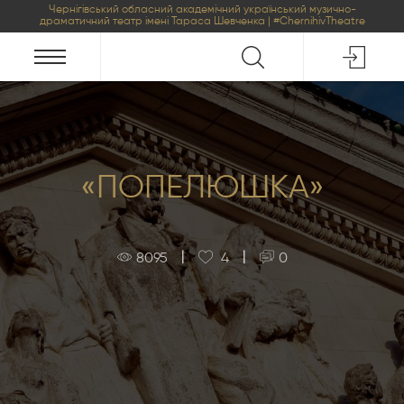
Чернігівський обласний академічний український музично-
драматичний театр імені Тараса Шевченка | #ChernihivTheatre
«ПОПЕЛЮШКА»
|
|
8095
4
0