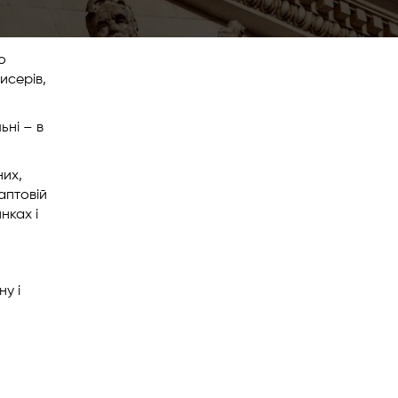
о
исерів,
ьні – в
них,
аптовій
нках і
у і