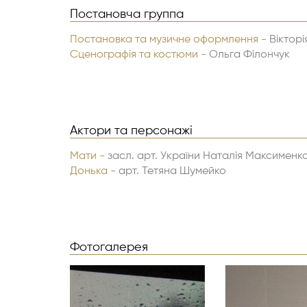
Постановча группа
Постановка та музичне оформлення -
Вікторі
Сценографія та костюми -
Ольга Філончук
Актори та персонажі
Мати -
засл. арт. України Наталія Максименк
Донька -
арт. Тетяна Шумейко
Фотогалерея