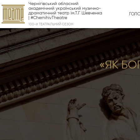
Чернігівський обласний
академічний український музично-
драматичний театр ім.Т.Г Шевченка
ГОЛ
| #ChernihivTheatre
100-й ТЕАТРАЛЬНИЙ СЕЗОН
«ЯК БО