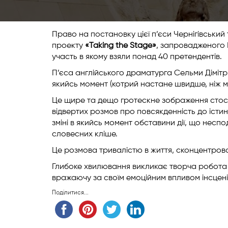
Право на постановку цієї п’єси Чернігівськи
проекту
«Taking the Stage»
, запровадженого 
участь в якому взяли понад 40 претендентів.
П’єса англійського драматурга Сельми Дімітрі
якийсь момент (котрий настане швидше, ніж м
Це щире та дещо гротескне зображення стосунк
відвертих розмов про повсякденність до істин
зміні в якийсь момент обставини дії, що неспо
словесних кліше.
Це розмова тривалістю в життя, сконцентрова
Глибоке хвилювання викликає творча робота а
вражаючу за своїм емоційним впливом інсцені
Поділитися...