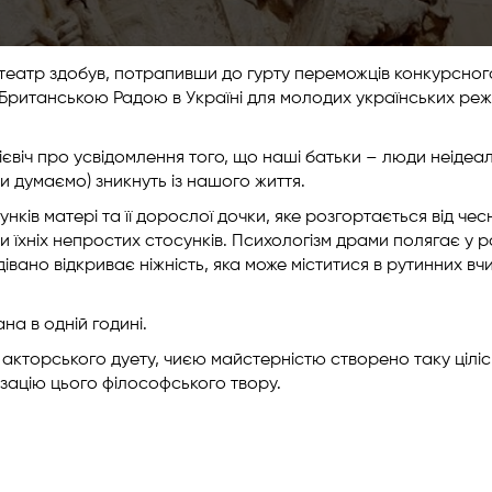
й театр здобув, потрапивши до гурту переможців конкурсног
Британською Радою в Україні для молодих українських реж
євіч про усвідомлення того, що наші батьки – люди неідеал
и думаємо) зникнуть із нашого життя.
ів матері та її дорослої дочки, яке розгортається від чес
и їхніх непростих стосунків. Психологізм драми полягає у р
дівано відкриває ніжність, яка може міститися в рутинних вчи
на в одній годині.
кторського дуету, чиєю майстерністю створено таку цілісн
зацію цього філософського твору.