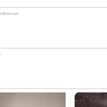
я Філончук
о