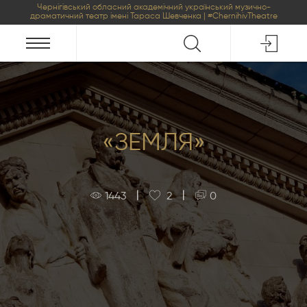
Чернігівський обласний академічний український музично-
драматичний театр імені Тараса Шевченка | #ChernihivTheatre
«ЗЕМЛЯ»
|
|
1443
2
0