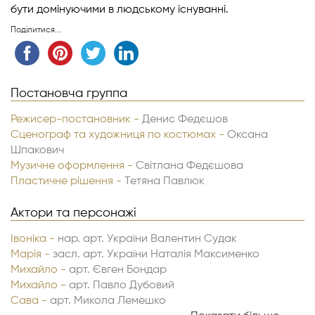
бути домінуючими в людському існуванні.
Поділитися...
Постановча группа
Режисер-постановник -
Денис Федєшов
Сценограф та художниця по костюмах -
Оксана
Шпакович
Музичне оформлення -
Світлана Федєшова
Пластичне рішення -
Тетяна Павлюк
Актори та персонажі
Івоніка -
нар. арт. України Валентин Судак
Марія -
засл. арт. України Наталія Максименко
Михайло -
арт. Євген Бондар
Михайло -
арт. Павло Дубовий
Сава -
арт. Микола Лемешко