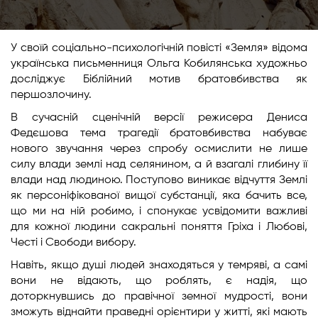
У своїй соціально-психологічній повісті «Земля» відома
українська письменниця Ольга Кобилянська художньо
досліджує Біблійний мотив братовбивства як
першозлочину.
В сучасній сценічній версії режисера Дениса
Федєшова тема трагедії братовбивства набуває
нового звучання через спробу осмислити не лише
силу влади землі над селянином, а й взагалі глибину її
влади над людиною. Поступово виникає відчуття Землі
як персоніфікованої вищої субстанції, яка бачить все,
що ми на ній робимо, і спонукає усвідомити важливі
для кожної людини сакральні поняття Гріха і Любові,
Честі і Свободи вибору.
Навіть, якщо душі людей знаходяться у темряві, а самі
вони не відають, що роблять, є надія, що
доторкнувшись до правічної земної мудрості, вони
зможуть віднайти праведні орієнтири у житті, які мають