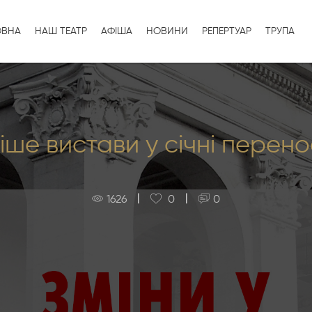
ОВНА
НАШ ТЕАТР
АФІША
НОВИНИ
РЕПЕРТУАР
ТРУПА
ше вистави у січні перен
|
|
1626
0
0