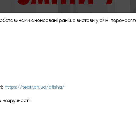
и обставинами анонсовані раніше вистави у січні переносят
і:
https://teatr.cn.ua/afisha/
 незручності.