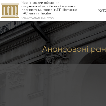
Чернігівський обласний
академічний український музично-
драматичний театр ім.Т.Г Шевченка
ГОЛ
| #ChernihivTheatre
100-й ТЕАТРАЛЬНИЙ СЕЗОН
Анонсовані рані