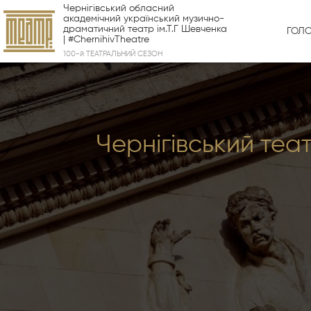
Чернігівський обласний
академічний український музично-
драматичний театр ім.Т.Г Шевченка
ГОЛ
| #ChernihivTheatre
100-й ТЕАТРАЛЬНИЙ СЕЗОН
Чернігівський теа