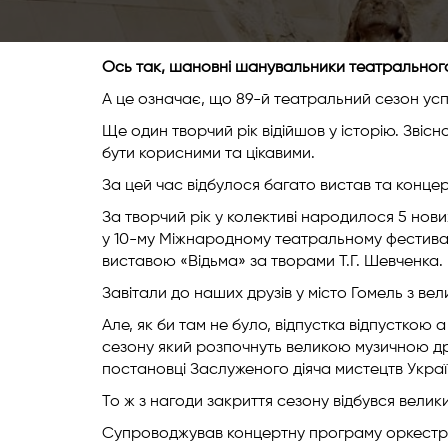
Ось так, шановні шанувальники театрального 
А це означає, що 89-й театральний сезон ус
Ще один творчий рік відійшов у історію. Звіс
бути корисними та цікавими.
За цей час відбулося багато вистав та концер
За творчий рік у колективі народилося 5 нови
у 10-му Міжнародному театральному фестивалі ж
виставою «Відьма» за творами Т.Г. Шевченка.
Завітали до наших друзів у місто Гомель з ве
Але, як би там не було, відпустка відпусткою
сезону який розпочнуть великою музичною д
постановці Заслуженого діяча мистецтв Украї
То ж з нагоди закриття сезону відбувся вели
Супроводжував концертну програму оркестр 