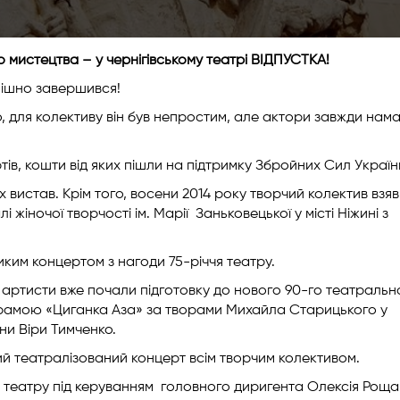
мистецтва – у чернігівському театрі ВІДПУСТКА!
пішно завершився!
но, для колективу він був непростим, але актори завжди нам
тів, кошти від яких пішли на підтримку Збройних Сил Україн
х вистав. Крім того, восени 2014 року творчий колектив взяв
іночої творчості ім. Марії Заньковецької у місті Ніжині з
ликим концертом з нагоди 75-річчя театру.
 а артисти вже почали підготовку до нового 90-го театральн
рамою «Циганка Аза» за творами Михайла Старицького у
ни Віри Тимченко.
кий театралізований концерт всім творчим колективом.
театру під керуванням головного диригента Олексія Роща