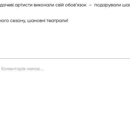
ядачеві артисти виконали свій обов’язок – подарували ша
ного сезону, шановні театрали!
Коментарів немає...