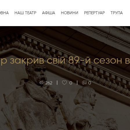
ОВНА
НАШ ТЕАТР
АФІША
НОВИНИ
РЕПЕРТУАР
ТРУПА
тр закрив свій 89-й сезон
|
|
262
0
0