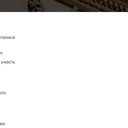
агалися
и.
 участь
ого
ка.