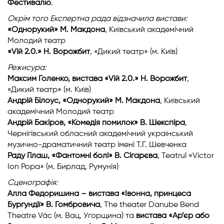
Фестивалю
.
Окрім того Експертна рада відзначила вистави:
«Однорукий» М. Макдона
, Київський академічний
Молодий театр
«Vій 2.0.» Н. Ворожбит
, «Дикий театр» (м. Київ)
Режисура:
Максим Голенко, вистава «Vій 2.0.» Н. Ворожбит
,
«Дикий театр» (м. Київ)
Андрій Білоус, «Однорукий» М. Макдона
, Київський
академічний Молодий театр
Андрій Бакіров, «Комедія помилок» В. Шекспіра
,
Чернігівський обласний академічний український
музично-драматичний театр імені Т.Г. Шевченка
Раду Гілаш, «Фантомні болі» В. Сігарєва
, Teatrul «Victor
Іon Popa» (м. Бирлад, Румунія)
Сценографія:
Алла Федоришина – вистава «Івонна, принцеса
Бургундії» В. Гомбровича
, The theater Danube Bend
Theatre Vác (м. Вац, Угорщина) та
вистава «Ар’єр або