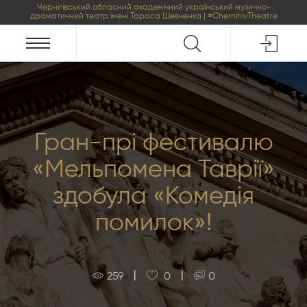
Чернігівський обласний академічний український музично-
драматичний театр імені Тараса Шевченка | #ChernihivTheatre
Гран-прі фестивалю
«Мельпомена Таврії»
здобула «Комедія
помилок»!
|
|
259
0
0