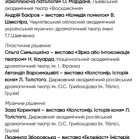
Захоплююча патологія» О. Марданя
, Львівський
академічний театр «Воскресіння»
Андрій Бакіров – вистава «Комедія помилок» В.
Шекспіра
, Чернігівський обласний академічний
український музично-драматичний театр імені
Т.Г.Шевченка
Пластичне рішення:
Ольга Семьошкіна – вистава «Зірка або Інтоксикація
театром» Н. Кауарда
, Національний академічний
драматичний театр ім. І. Франка
Автанділ Варсимашвілі – вистава «Холстомір. Історія
коня» Л. Толстого
, Державний академічний російський
драматичний театр ім. О.С. Грибоєдова (м. Тбілісі,
Грузія)
Музичне рішення:
Заза Коринтелі – вистава «Холстомір. Історія коня» Л.
Толстого
, Державний академічний російський
драматичний театр ім. О.С. Грибоєдова (м. Тбілісі,
Грузія)
Людмила Зборовська – вистава «Еклезіаст» (містерія