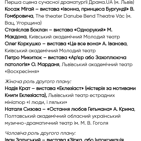
Перша сцена сучасної драматургії Драма.UA (м. Львів)
Косаж Мігай – вистава «Івонна, принцеса Бургундії» В.
Гомбровича
, The theater Danube Bend Theatre Vác (м.
Вац, Угорщина)
Станіслав Боклан – вистава «Однорукий» М.
Макдона
, Київський академічний Молодий театр
Олег Коркушко – вистава «Це все вона» А. Іванова
,
Київський академічний Молодий театр
Петро Микитюк – вистава «Ар’єр або Захоплююча
патологія» О. Марданя
, Львівський академічний театр
«Воскресіння»
Жіноча роль другого плану:
Надія Крат – вистава «Еклезіаст» (містерія за мотивами
Книги Еклезіаста),
Львівський театр естрадних
мініатюр «І люди, і ляльки»
Наталя Сизова – «Остання любов Гетьмана» А. Крима
,
Полтавський академічний обласний український
музично-драматичний театр ім. М. В. Гоголя
Чоловіча роль другого плану:
Іван Залуський – вистава «Зірка, або Інтоксикація