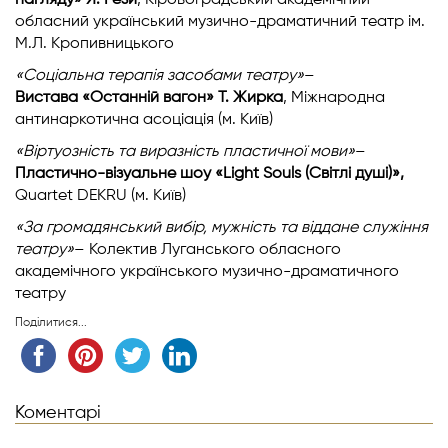
нагляду» Я. Рези
, Кіровоградський академічний
обласний український музично-драматичний театр ім.
М.Л. Кропивницького
«Соціальна терапія засобами театру»
–
Вистава «Останній вагон» Т. Жирка
, Міжнародна
антинаркотична асоціація (м. Київ)
«Віртуозність та виразність пластичної мови»
–
Пластично-візуальне шоу «Light Souls (Світлі душі)»,
Quartet DEKRU (м. Київ)
«За громадянський вибір, мужність та віддане служіння
театру»
– Колектив Луганського обласного
академічного українського музично-драматичного
театру
Поділитися...
Коментарі