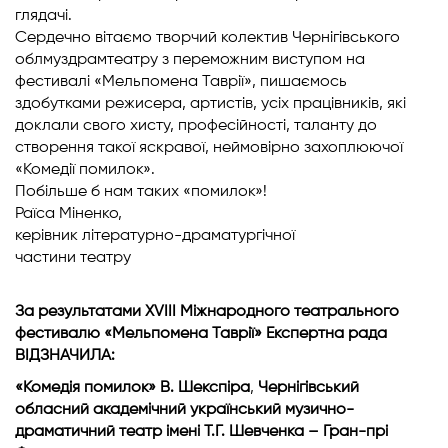
глядачі.
Сердечно вітаємо творчий колектив Чернігівського
облмуздрамтеатру з переможним виступом на
фестивалі «Мельпомена Таврії», пишаємось
здобутками режисера, артистів, усіх працівників, які
доклали свого хисту, професійності, таланту до
створення такої яскравої, неймовірно захоплюючої
«Комедії помилок».
Побільше б нам таких «помилок»!
Раїса Міненко,
керівник літературно-драматургічної
частини театру
За результатами XVIII Міжнародного театрального
фестивалю «Мельпомена Таврії» Експертна рада
ВІДЗНАЧИЛА:
«Комедія помилок» В. Шекспіра
,
Чернігівський
обласний академічний український музично-
драматичний театр імені Т.Г. Шевченка –
Гран-прі