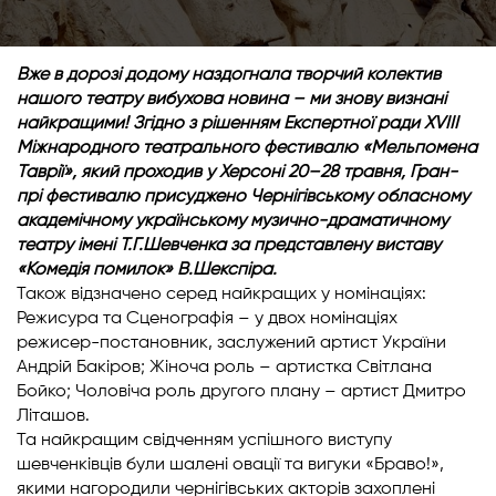
Вже в дорозі додому наздогнала творчий колектив
нашого театру вибухова новина – ми знову визнані
найкращими! Згідно з рішенням Експертної ради XVIII
Міжнародного театрального фестивалю «Мельпомена
Таврії», який проходив у Херсоні 20–28 травня, Гран-
прі фестивалю присуджено Чернігівському обласному
академічному українському музично-драматичному
театру імені Т.Г.Шевченка за представлену виставу
«Комедія помилок» В.Шекспіра.
Також відзначено серед найкращих у номінаціях:
Режисура та Сценографія – у двох номінаціях
режисер-постановник, заслужений артист України
Андрій Бакіров; Жіноча роль – артистка Світлана
Бойко; Чоловіча роль другого плану – артист Дмитро
Літашов.
Та найкращим свідченням успішного виступу
шевченківців були шалені овації та вигуки «Браво!»,
якими нагородили чернігівських акторів захоплені