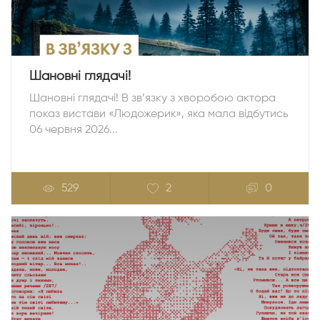
Шановні глядачі!
Шановні глядачі! В зв’язку з хворобою актора
показ вистави «Людожерик», яка мала відбутись
06 червня 2026...
529
2
0