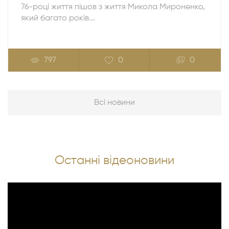
76-році життя пішов з життя Микола Мироненко,
який багато років...
797
0
0
Всі новини
Останні відеоновини