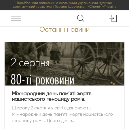
Чернігівський обласний академічний український музично-
драматичний театр імені Тараса Шевченка | #ChernihivTheatre
Останні новини
Міжнародний день пам’яті жертв
нацистського геноциду ромів.
Щороку 2 серпня у світі відзначають
Міжнародний день пам’яті жертв нацистського
геноциду ромів. Цього дня в...