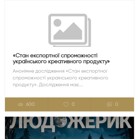
«Стан експортної спроможності
українського креативного продукту»
Анонімне дослідження «Стан експортної
спроможності українського креативного
продукту». Дослідження має...
600
0
0