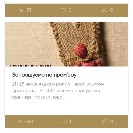
55
0
0
Запрошуємо на прем’єру
21 і 25 червня цього року у Чернігівському
драмтеатрі ім. Т.Г.Шевченка плануються
прем’єрні покази нової...
688
1
0