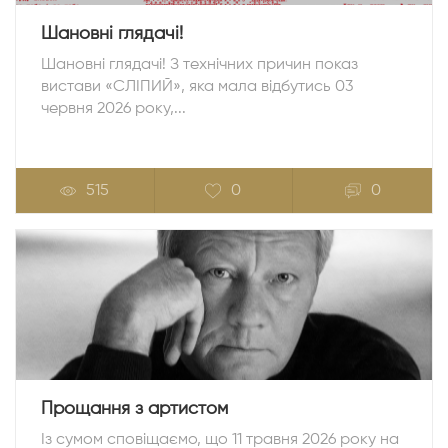
Шановні глядачі!
Шановні глядачі! З технічних причин показ
вистави «СЛІПИЙ», яка мала відбутись 03
червня 2026 року,...
515
0
0
Прощання з артистом
Із сумом сповіщаємо, що 11 травня 2026 року на