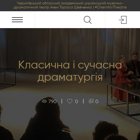
Чернігівський обласний академічний український музично-
драматичний театр імені Тараса Шевченка | #ChernihivTheatre
Класична і сучасна
драматургія
|
|
790
0
0