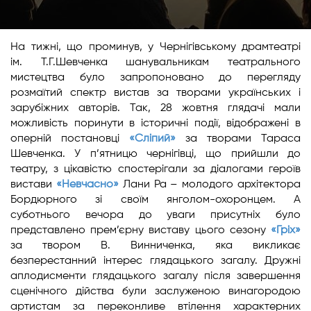
На тижні, що проминув, у Чернігівському драмтеатрі
ім. Т.Г.Шевченка шанувальникам театрального
мистецтва було запропоновано до перегляду
розмаїтий спектр вистав за творами українських і
зарубіжних авторів. Так, 28 жовтня глядачі мали
можливість поринути в історичні події, відображені в
оперній постановці
«Сліпий»
за творами Тараса
Шевченка. У п’ятницю чернігівці, що прийшли до
театру, з цікавістю спостерігали за діалогами героїв
вистави
«Невчасно»
Лани Ра – молодого архітектора
Бордюрного зі своїм янголом-охоронцем. А
суботнього вечора до уваги присутніх було
представлено прем’єрну виставу цього сезону
«Гріх»
за твором В. Винниченка, яка викликає
безперестанний інтерес глядацького загалу. Дружні
аплодисменти глядацького загалу після завершення
сценічного дійства були заслуженою винагородою
артистам за переконливе втілення характерних