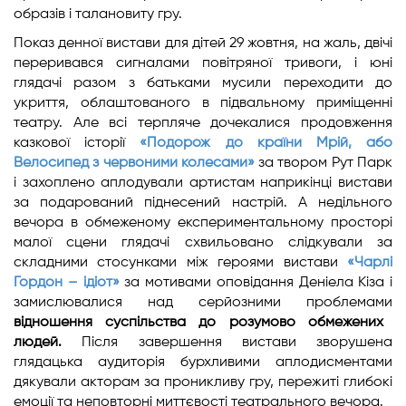
образів і талановиту гру.
Показ денної вистави для дітей 29 жовтня, на жаль, двічі
переривався сигналами повітряної тривоги, і юні
глядачі разом з батьками мусили переходити до
укриття, облаштованого в підвальному приміщенні
театру. Але всі терпляче дочекалися продовження
казкової історії
«Подорож до країни Мрій, або
Велосипед з червоними колесами»
за твором Рут Парк
і захоплено аплодували артистам наприкінці вистави
за подарований піднесений настрій. А недільного
вечора в обмеженому експериментальному просторі
малої сцени глядачі схвильовано слідкували за
складними стосунками між героями вистави
«Чарлі
Гордон – ідіот»
за мотивами оповідання Деніела Кіза і
замислювалися над серйозними проблемами
відношення суспільства до розумово обмежених
людей.
Після завершення вистави зворушена
глядацька аудиторія бурхливими аплодисментами
дякували акторам за проникливу гру, пережиті глибокі
емоції та неповторні миттєвості театрального вечора.