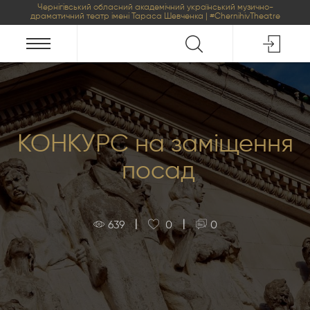
Чернігівський обласний академічний український музично-
драматичний театр імені Тараса Шевченка | #ChernihivTheatre
КОНКУРС на заміщення
посад
|
|
639
0
0