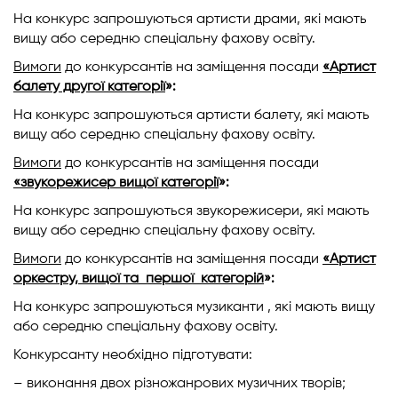
На конкурс запрошуються артисти драми, які мають
вищу або середню спеціальну фахову освіту.
Вимоги
до конкурсантів на заміщення посади
«Артист
балету другої категорії
»:
На конкурс запрошуються артисти балету, які мають
вищу або середню спеціальну фахову освіту.
Вимоги
до конкурсантів на заміщення посади
«звукорежисер вищої категорії
»:
На конкурс запрошуються звукорежисери, які мають
вищу або середню спеціальну фахову освіту.
Вимоги
до конкурсантів на заміщення посади
«Артист
оркестру, вищої та першої категорій
»:
На конкурс запрошуються музиканти , які мають вищу
або середню спеціальну фахову освіту.
Конкурсанту необхідно підготувати:
– виконання двох різножанрових музичних творів;