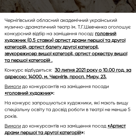
Чернігівський обласний академічний український
музично-драматичний театр ім. Т.Г.Шевченка оголошує
конкурсний відбір на заміщення посад:
головний
художник (0,5 ставки) артист драми першої та другої
категорій, артист балету другої категорії,
звукорежисер вищої категорії, артист оркестру вищої
та першої категорій .
Конкурс відбудеться:
30 липня 2021 року о 10.00 год. за
адресою: 14000, м. Чернігів, просп. Миру, 23.
Вимоги
до конкурсантів на заміщення посади
«головний художник
»:
На конкурс запрошуються художники, які мають вищу
спеціальну освіту та досвід роботи в театрі не менше 5
років.
Вимоги
до конкурсантів на заміщення посад
«Артист
драми першої та другої категорій
»: