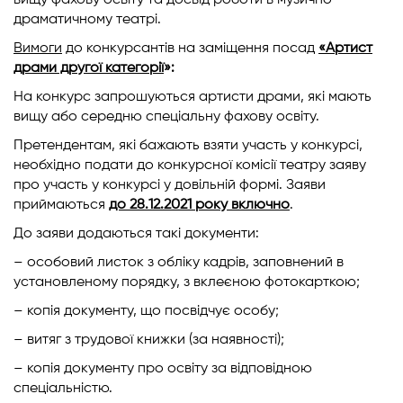
вищу фахову освіту та досвід роботи в музично-
драматичному театрі.
Вимоги
до конкурсантів на заміщення посад
«Артист
драми другої категорії
»:
На конкурс запрошуються артисти драми, які мають
вищу або середню спеціальну фахову освіту.
Претендентам, які бажають взяти участь у конкурсі,
необхідно подати до конкурсної комісії театру заяву
про участь у конкурсі у довільній формі. Заяви
приймаються
до 28.12.2021 року включно
.
До заяви додаються такі документи:
– особовий листок з обліку кадрів, заповнений в
установленому порядку, з вклеєною фотокарткою;
– копія документу, що посвідчує особу;
– витяг з трудової книжки (за наявності);
– копія документу про освіту за відповідною
спеціальністю.