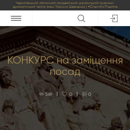
Чернігівський обласний академічний український музично-
драматичний театр імені Тараса Шевченка | #ChernihivTheatre
КОНКУРС на заміщення
посад
|
|
569
0
0