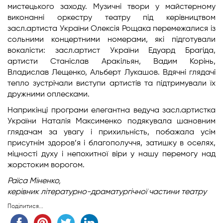
мистецького заходу. Музичні твори у майстерному
виконанні оркестру театру під керівництвом
засл.артиста України Олексія Рощака перемежалися із
сольними концертними номерами, які підготували
вокалісти: засл.артист України Едуард Брагіда,
артисти Станіслав Аракільян, Вадим Корінь,
Владислав Лещенко, Альберт Лукашов. Вдячні глядачі
тепло зустрічали виступи артистів та підтримували їх
дружними оплесками.
Наприкінці програми елегантна ведуча засл.артистка
України Наталія Максименко подякувала шановним
глядачам за увагу і прихильність, побажала усім
присутнім здоров’я і благополуччя, затишку в оселях,
міцності духу і непохитної віри у нашу перемогу над
жорстоким ворогом.
Раїса Міненко,
керівник літературно-драматургічної частини театру
Поділитися...