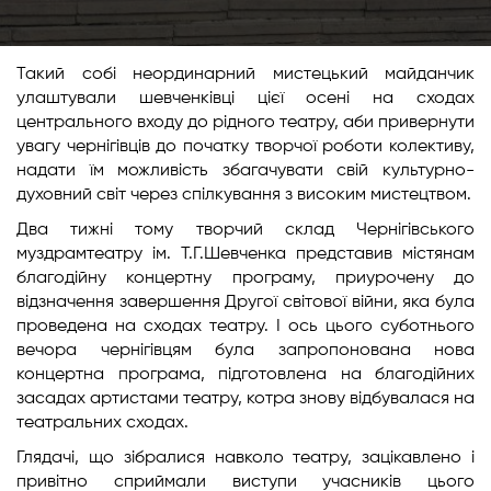
Такий собі неординарний мистецький майданчик
улаштували шевченківці цієї осені на сходах
центрального входу до рідного театру, аби привернути
увагу чернігівців до початку творчої роботи колективу,
надати їм можливість збагачувати свій культурно-
духовний світ через спілкування з високим мистецтвом.
Два тижні тому творчий склад Чернігівського
муздрамтеатру ім. Т.Г.Шевченка представив містянам
благодійну концертну програму, приурочену до
відзначення завершення Другої світової війни, яка була
проведена на сходах театру. І ось цього суботнього
вечора чернігівцям була запропонована нова
концертна програма, підготовлена на благодійних
засадах артистами театру, котра знову відбувалася на
театральних сходах.
Глядачі, що зібралися навколо театру, зацікавлено і
привітно сприймали виступи учасників цього