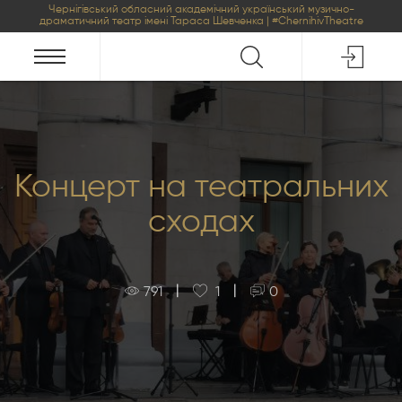
Чернігівський обласний академічний український музично-
драматичний театр імені Тараса Шевченка | #ChernihivTheatre
Концерт на театральних
сходах
|
|
791
1
0