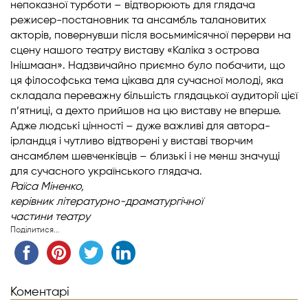
непоказної турботи – відтворюють для глядача
режисер-постановник та ансамбль талановитих
акторів, повернувши після восьмимісячної перерви на
сцену нашого театру виставу «Каліка з острова
Інішмаан». Надзвичайно приємно було побачити, що
ця філософська тема цікава для сучасної молоді, яка
складала переважну більшість глядацької аудиторії цієї
п’ятниці, а дехто прийшов на цю виставу не вперше.
Адже людські цінності – дуже важливі для автора-
ірландця і чутливо відтворені у виставі творчим
ансамблем шевченківців – близькі і не менш значущі
для сучасного українського глядача.
Раїса Міненко,
керівник літературно-драматургічної
частини театру
Поділитися...
Коментарі