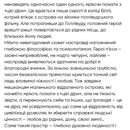
ненавидять одночасно один одного, мріючи поїхати з
«цієї діри». Це вдається лише сироті й каліці Біллі,
котрий втікає з острова на зйомки голлівудського
фільму. Але потрапивши до Голлівуду, головний герой
врешті-решт повертається до рідних місць, до
близьких йому людей.
Нібито невигадливий сюжет насправді наповнений
глибокою філософією та психологізмом. Герої п’єси –
ззовні непривабливі, не надто чепурні, лайливі –
насправді виявляються здатними на добрі й
благородні вчинки. За їхньою зовнішньою грубістю,
часом безжалісною прямотою криється тонкий світ
ледь вловимої ніжності і любові. Тож завдяки
мешканцям маленького віддаленого острова, які
начебто мріють поїхати з «цієї діри», але не тікають
звідти, а переконують себе та інших, що Ірландія – це
не діра, ми усвідомлюємо, що саме ця віддаленість від
цивілізації дозволяє їм зберегти справжні людські
цінності – любов до рідних, дому, своєї землі…
Саме такий простір – глибоко духовної людяності і