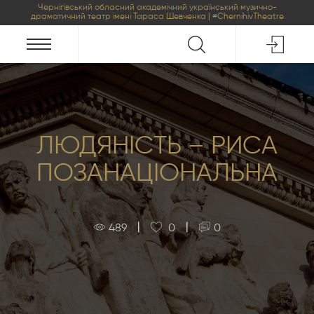
Чернігівський обласний академічний український музично-
драматичний театр імені Тараса Шевченка | #ChernihivTheatre
ЛЮДЯНІСТЬ – РИСА
ПОЗАНАЦІОНАЛЬНА
|
|
489
0
0