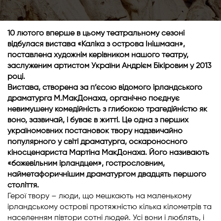
10 лютого вперше в цьому театральному сезоні
відбулася вистава «Каліка з острова Інішмаан»,
поставлена художнім керівником нашого театру,
заслуженим артистом України Андрієм Бікіровим у 2013
році.
Вистава, створена за п’єсою відомого ірландського
драматурга М.МакДонаха, органічно поєднує
невимушену комедійність з глибокою трагедійністю як
воно, зазвичай, і буває в житті. Це одна з перших
україномовних постановок твору надзвичайно
популярного у світі драматурга, оскароносного
кіносценариста Мартіна МакДонаха. Його називають
«божевільним ірландцем», гострословним,
найметафоричнішим драматургом двадцять першого
століття.
Герої твору – люди, що мешкають на маленькому
ірландському острові протяжністю кілька кілометрів та
населенням півтори сотні людей. Усі вони і люблять, і