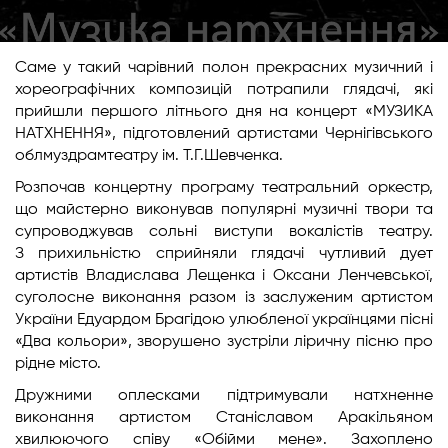
Саме у такий чарівний полон прекрасних музичний і
хореографічних композицій потрапили глядачі, які
прийшли першого літнього дня на концерт «МУЗИКА
НАТХНЕННЯ», підготовлений артистами Чернігівського
облмуздрамтеатру ім. Т.Г.Шевченка.
Розпочав концертну програму театральний оркестр,
що майстерно виконував популярні музичні твори та
супроводжував сольні виступи вокалістів театру.
З прихильністю сприйняли глядачі чутливий дует
артистів Владислава Лещенка і Оксани Ленчевської,
суголосне виконання разом із заслуженим артистом
України Едуардом Брагідою улюбленої українцями пісні
«Два кольори», зворушено зустріли ліричну пісню про
рідне місто.
Дружними оплесками підтримували натхненне
виконання артистом Станіславом Аракільяном
хвилюючого співу «Обійми мене». Захоплено