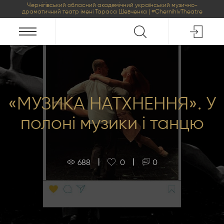
Чернігівський обласний академічний український музично-
драматичний театр імені Тараса Шевченка | #ChernihivTheatre
«МУЗИКА НАТХНЕННЯ». У
полоні музики і танцю
|
|
688
0
0