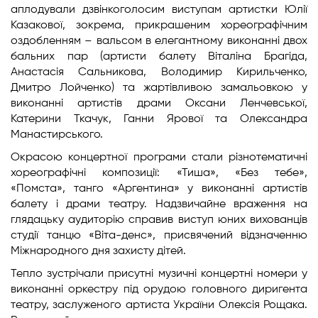
аплодували дзвінкоголосим виступам артистки Юлії
Казакової, зокрема, прикрашеним хореографічним
оздобленням – вальсом в елегантному виконанні двох
бальних пар (артисти балету Віталіна Брагіда,
Анастасія Сальникова, Володимир Кирильченко,
Дмитро Лойченко) та жартівливою замальовкою у
виконанні артистів драми Оксани Ленчевської,
Катерини Ткачук, Ганни Ярової та Олександра
Манастирського.
Окрасою концертної програми стали різнотематичні
хореографічні композиції: «Тиша», «Без тебе»,
«Помста», танго «Аргентина» у виконанні артистів
балету і драми театру. Надзвичайне враження на
глядацьку аудиторію справив виступ юних вихованців
студії танцю «Віта-денс», присвячений відзначенню
Міжнародного дня захисту дітей.
Тепло зустрічали присутні музичні концертні номери у
виконанні оркестру під орудою головного диригента
театру, заслуженого артиста України Олексія Рощака.