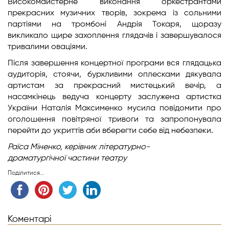
Високомайстерне виконання оркестрантами
прекрасних музичних творів, зокрема із сольними
партіями на тромбоні Андрія Токаря, щоразу
викликало щире захоплення глядачів і завершувалося
тривалими оваціями.
Після завершення концертної програми вся глядацька
аудиторія, стоячи, бурхливими оплесками дякувала
артистам за прекрасний мистецький вечір, а
насамкінець ведуча концерту заслужена артистка
України Наталія Максименко мусила повідомити про
оголошення повітряної тривоги та запропонувала
перейти до укриттів аби вберегти себе від небезпеки.
Раїса Міненко,
керівник літературно-
драматургічної
частини театру
Поділитися...
Коментарі