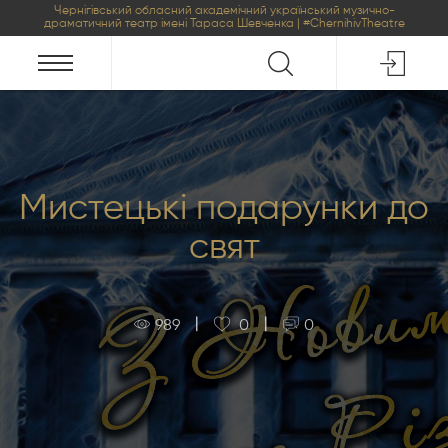
Чернігівський обласний академічний український музично-
драматичний театр імені Тараса Шевченка | #ChernihivTheatre
Мистецькі подарунки до
свят
|
|
989
0
0