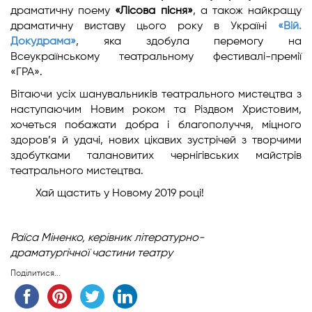
драматичну поему
«Лісова пісня»
, а також найкращу
драматичну виставу цього року в Україні
«Вій.
Докудрама»
, яка здобула перемогу на
Всеукраїнському театральному фестивалі-премії
«ГРА».
Вітаючи усіх шанувальників театрального мистецтва з
наступаючим Новим роком та Різдвом Христовим,
хочеться побажати добра і благополуччя, міцного
здоров’я й удачі, нових цікавих зустрічей з творчими
здобутками талановитих чернігівських майстрів
театрального мистецтва.
Хай щастить у Новому 2019 році!
Раїса Міненко,
керівник літературно-
драматургічної
частини театру
Поділитися...