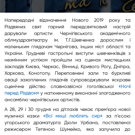
Напередодні відзначення Нового 2019 року та
Різдвяних свят гарний передсвятковий настрій
дарували артисти Чернігівського академічного
облмуздрамтеатру ім. Т.Г.Шевченка дорослим і
маленьким глядачам Чернігова, інших міст області та
України. Грудневі гастрольні виступи шевченківців з
незмінним успіхом пройшли на сценах мистецьких
закладів Києва, Черкас, Вінниці, Кривого Рогу, Дніпра,
Харкова, Конотопу. Переповнені зали та бурхливі
овації захоплених глядачів супроводжували яскраве
сценічне дійство славнозвісної гоголівської
«Ночі
перед Різдвом»
у натхненному виконанні злагодженого
ансамблю чернігівських артистів.
А 28, 29 і 30 грудня на дітлахів чекає прем’єра нової
музичної казки
«Всі миші люблять сир»
за п’єсою
угорського драматурга Дюли Урбана, поставленої
режисером Тетяною Шумейко, яка залучила до