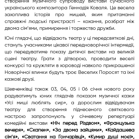
створення музичного супроводу вистави сучасного
українського композитора Геннадія Коваля. Це весела
захоплива історія про мишей, яким притаманні
справжні людські пристрасті – кохання, розбрат між
двома сім’ями, примирення і торжество дружби.
Юні глядачі, що відвідають театр у ці передсвяткові дні,
стануть учасниками цікавої передноворічної інтермедії,
що передуватиме показу дитячої вистави на великій
сцені театру. Грати з дітворою, проводити веселі
конкурсі та кружляти в хороводі навколо прикрашеної
Новорічної ялинки будуть троє Веселих Поросят та їхні
казкові друзі.
Шевченківці також 03, 04, 05 і 06 січня нового року
радуватимуть юних глядачів показом музичної казки
«Усі миші люблять сир», а дорослим відвідувачам
театру для створення піднесеного святкового
настрою запропонують у січневому репертуарі
комедійні вистави
«Ніч перед Різдвом», «Французька
вечеря», «Скапен», «За двома зайцями», «Кайдашева
сім’я», «Сватання на Гончарівці», «Кумир душі моєї»,