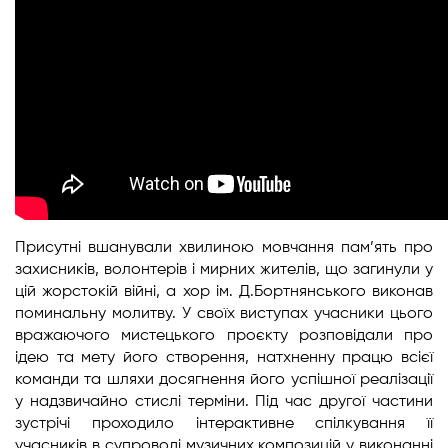
Присутні вшанували хвилиною мовчання пам’ять про
захисників, волонтерів і мирних жителів, що загинули у
цій жорстокій війні, а хор ім. Д.Бортнянського виконав
поминальну молитву. У своїх виступах учасники цього
вражаючого мистецького проєкту розповідали про
ідею та мету його створення, натхненну працю всієї
команди та шляхи досягнення його успішної реалізації
у надзвичайно стислі терміни. Під час другої частини
зустрічі проходило інтерактивне спілкування її
учасників в супроводі музичних композицій у виконанні