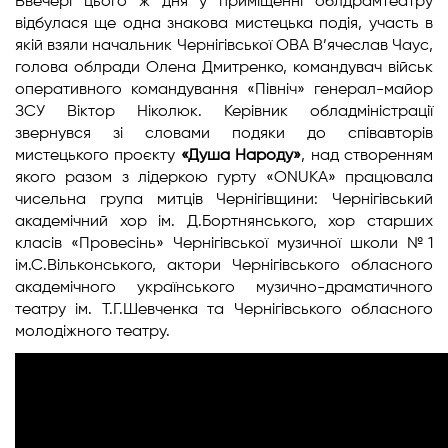
Ввечері цього ж дня у приміщенні облдрамтеатру
відбулася ще одна знакова мистецька подія, участь в
якій взяли начальник Чернігівської ОВА В’ячеслав Чаус,
голова облради Олена Дмитренко, командувач військ
оперативного командування «Північ» генерал-майор
ЗСУ Віктор Ніколюк. Керівник обладміністрації
звернувся зі словами подяки до співавторів
мистецького проєкту
«Душа Народу»
, над створенням
якого разом з лідеркою гурту «ONUKA» працювала
чисельна група митців Чернігівщини: Чернігівський
академічний хор ім. Д.Бортнянського, хор старших
класів «Провесінь» Чернігівської музичної школи №1
ім.С.Вільконського, актори Чернігівського обласного
академічного українського музично-драматичного
театру ім. Т.Г.Шевченка та Чернігівського обласного
молодіжного театру.