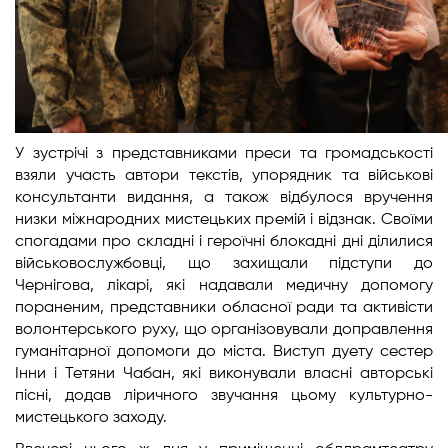
У зустрічі з представниками преси та громадськості
взяли участь автори текстів, упорядник та військові
консультанти видання, а також відбулося вручення
низки міжнародних мистецьких премій і відзнак. Своїми
спогадами про складні і героїчні блокадні дні ділилися
військовослужбовці, що захищали підступи до
Чернігова, лікарі, які надавали медичну допомогу
пораненим, представники обласної ради та активісти
волонтерського руху, що організовували доправлення
гуманітарної допомоги до міста. Виступ дуету сестер
Інни і Тетяни Чабан, які виконували власні авторські
пісні, додав ліричного звучання цьому культурно-
мистецького заходу.