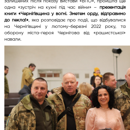
залишених після показу вистави «ВПО», пройшла ще
одна «зустріч на кухні під час війни» –
презентація
книги «Чернігівщина у вогні. Зметем орду, відправимо
до пекла!»
, яка розповідає про події, що відбувалися
на Чернігівщині у лютому-березні 2022 року, та
оборону міста-героя Чернігова від «рашистської»
навали.