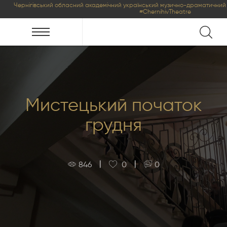
Чернігівський обласний академічний український музично-драматичний 
#ChernihivTheatre
Мистецький початок
грудня
|
|
846
0
0