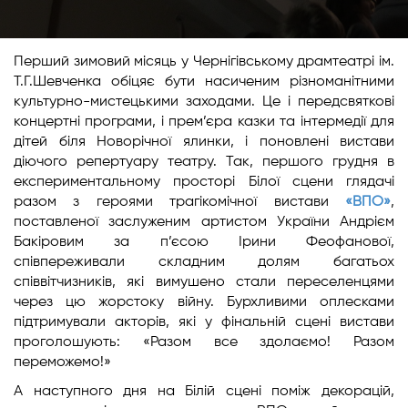
Перший зимовий місяць у Чернігівському драмтеатрі ім.
Т.Г.Шевченка обіцяє бути насиченим різноманітними
культурно-мистецькими заходами. Це і передсвяткові
концертні програми, і прем’єра казки та інтермедії для
дітей біля Новорічної ялинки, і поновлені вистави
діючого репертуару театру. Так, першого грудня в
експериментальному просторі Білої сцени глядачі
разом з героями трагікомічної вистави
«ВПО»
,
поставленої заслуженим артистом України Андрієм
Бакіровим за п’єсою Ірини Феофанової,
співпереживали складним долям багатьох
співвітчизників, які вимушено стали переселенцями
через цю жорстоку війну. Бурхливими оплесками
підтримували акторів, які у фінальній сцені вистави
проголошують: «Разом все здолаємо! Разом
переможемо!»
А наступного дня на Білій сцені поміж декорацій,