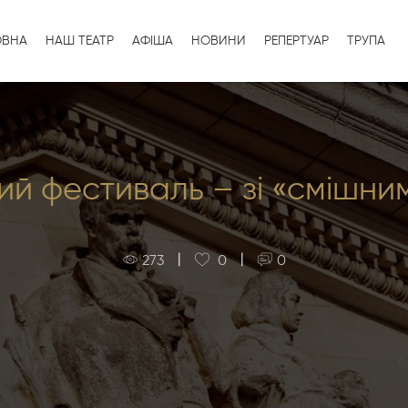
ОВНА
НАШ ТЕАТР
АФІША
НОВИНИ
РЕПЕРТУАР
ТРУПА
ий фестиваль – зі «смішн
|
|
273
0
0