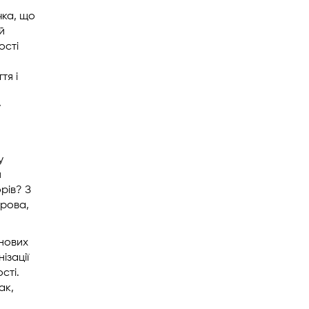
чка, що
й
ості
тя і
у
у
и
рів? З
ірова,
 нових
ізації
сті.
ак,