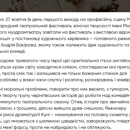
но 27 жовтня (в день першого виходу на професійну сцену М
ародний театральний фестиваль жіночої творчості імені Мар
кого муздрамтеатру завітали на фестиваль з виставою відо
гроші» у постановці художнього керівника – головного реж
Андрія Бакірова, якому також належить ідея художнього та
ної комедії.
довж тривалого часу герої цієї оригінальної п’єси англійс
ьох країн світу заходитися сміхом, споглядаючи їхні приго
, проте сміх так і залишився не тільки бажаним станом для
обливо у важкі часи смутку і розпачу, розчарувань і зневір
ні моральні проблеми, говорити про них весело, з гумором, 
ворчу групу чернігівських акторів до роботи над комеді
 минулого театрального сезону. Отже, історія про звичайно
алізкою з грошима, дійсно вийшла дуже смішною. Режисеру
і риси драматургії Куні – нанизування на головну сюжетну 
ниць, що множаться з шаленою швидкістю, заворожують гляда
 межі фарсу, проте не набридають і не обтяжують.