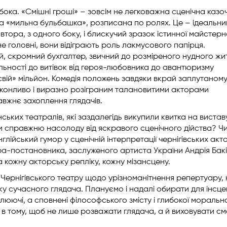
ибока. «Смішні гроші» – зовсім не легковажна сценічна казо
на «мильна бульбашка», розписана по ролях. Це – ідеальни
втора, з одного боку, і блискучий зразок істинної майстерн
 не головні, вони відіграють роль лакмусового папірця.
 скромний бухгалтер, звичний до розміреного нудного жит
ильності до витівок від героя-любовника до авантюризму
«свій» мільйон. Комедія положень завдяки вкрай заплутаном
еконливо і виразно розіграним талановитими акторами
авжнє захоплення глядачів.
ських театралів, які заздалегідь викупили квитка на вистав
и справжню насолоду від яскравого сценічного дійства? Ч
лійський гумор у сценічній інтерпретації чернігівських акто
а-постановника, заслуженого артиста України Андрія Бак
 кожну акторську репліку, кожну мізансцену.
Чернігівського театру щодо урізноманітнення репертуару,
ку сучасного глядача. Плануємо і надалі обирати для інсцен
люючі, а сповнені філософського змісту і глибокої морально
 тому, щоб не лише розважати глядача, а й виховувати см