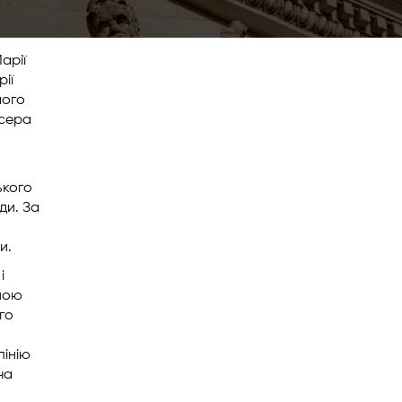
арії
ії
мого
исера
ького
ди. За
и.
і
йною
го
лінію
ча