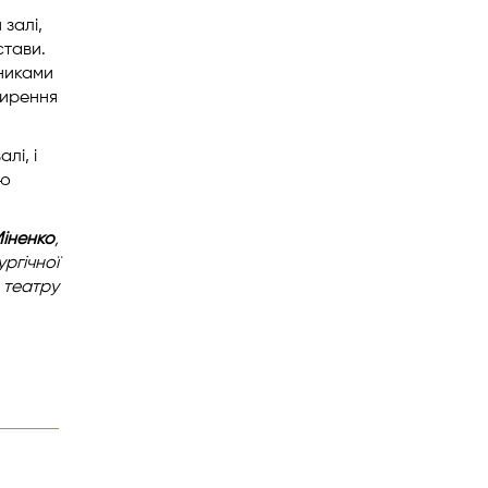
 залі,
стави.
вниками
ширення
лі, і
ню
Міненко
,
ргічної
 театру