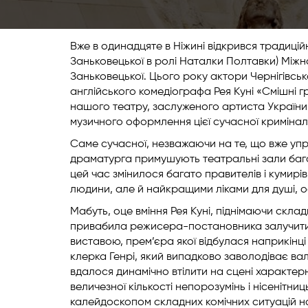
Вже в одинадцяте в Ніжині відкрився традицій
Заньковецької в ролі Наталки Полтавки) Міжн
Заньковецької. Цього року актори Чернігівсь
англійського комедіографа Рея Куні «Смішні 
нашого театру, заслуженого артиста України 
музичного оформлення цієї сучасної криміналь
Саме сучасної, незважаючи на те, що вже упро
драматурга примушують театральні зали багат
цей час змінилося багато правителів і кумирів
людини, але й найкращими ліками для душі, ос
Мабуть, оце вміння Рея Куні, піднімаючи склад
привабила режисера-постановника залучити т
виставою, прем’єра якої відбулася наприкінці
клерка Генрі, який випадково заволодіває в
вдалося динамічно втілити на сцені характерн
величезної кількості непорозумінь і нісеніт
калейдоскопом складних комічних ситуацій на