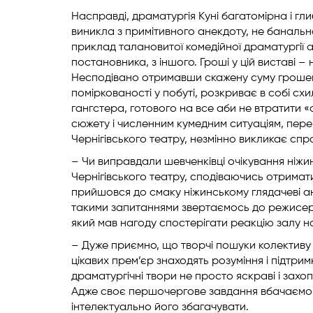
Насправді, драматургія Куні багатомірна і гл
виникла з примітивного анекдоту, не баналь
приклад талановитої комедійної драматургії а
постановника, з іншого. Гроші у цій виставі –
Несподівано отримавши скажену суму грошей,
поміркованості у побуті, розкриває в собі сх
гангстера, готового на все аби не втратити 
сюжету і численним кумедним ситуаціям, пер
Чернігівського театру, незмінно викликає спр
– Чи виправдали шевченківці очікування ніжин
Чернігівського театру, сподіваючись отримат
прийшовся до смаку ніжинському глядачеві анг
такими запитаннями звертаємось до режисер
який мав нагоду спостерігати реакцію залу на
– Дуже приємно, що творчі пошуки колективу 
цікавих прем’єр знаходять розуміння і підтрим
драматургічні твори не просто яскраві і захоп
Адже своє першочергове завдання вбачаємо в
інтелектуально його збагачувати.