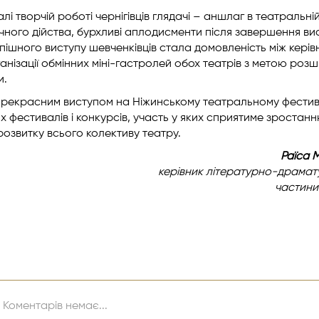
і творчій роботі чернігівців глядачі – аншлаг в театральній
чного дійства, бурхливі аплодисменти після завершення ви
пішного виступу шевченківців стала домовленість між кері
ганізації обмінних міні-гастролей обох театрів з метою роз
и.
прекрасним виступом на Ніжинському театральному фестива
х фестивалів і конкурсів, участь у яких сприятиме зростан
розвитку всього колективу театру.
Раїса 
керівник літературно-драмату
частини
Коментарів немає...