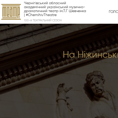
Чернігівський обласний
академічний український музично-
драматичний театр ім.Т.Г Шевченка
ГОЛ
| #ChernihivTheatre
100-й ТЕАТРАЛЬНИЙ СЕЗОН
На Ніжинськ