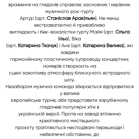
враження на глядачів справляє засновник і керівник
музичного рок-гурту
Артур (арт.
Станіслав Аракільян
). Не менш
екстравагантно й привабливо
виглядають і бек-вокалістки гурту Майя (арт.
Ольга
Ільо
), Віка
(арт.
Катерина Ткачук
) і Аня (арт.
Катерина Велика
), які
завдяки
гармонійному пластичному супроводу концертних
номерів створюють на
сцені захопливу атмосферу блискучого естрадного
шоу.
Незабаром музична команда збирається відправитися
у велике
європейське турне, аби представити зарубіжному
глядачеві популярні хіти в
українській версії. Проте на заваді втіленню
креативного мистецького
проєкту трапляються несподівані перешкоди і
небезпечні обставини, до