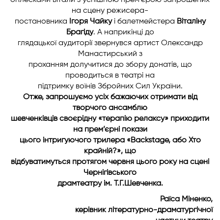
оплесками вітали з успішною прем’єрою запрошених
на сцену режисера-
постановника
Ігоря Чайку
і балетмейстера
Віталіну
Брагіду
. А наприкінці до
глядацької аудиторії звернувся артист Олександр
Манастирський з
проханням долучитися до збору донатів, що
проводиться в театрі на
підтримку воїнів Збройних Сил України.
Отже, запрошуємо усіх бажаючих отримати від
творчого ансамблю
шевченківців своєрідну «терапію релаксу» приходити
на прем’єрні покази
цього інтригуючого трилера «Backstage, або Хто
крайній?», що
відбуватимуться протягом червня цього року на сцені
Чернігівського
драмтеатру ім. Т.Г.Шевченка.
Раїса Міненко,
керівник літературно-драматургічної