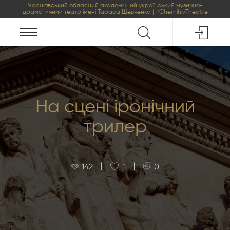
Чернігівський обласний академічний український музично-
драматичний театр імені Тараса Шевченка | #ChernihivTheatre
На сцені іронічний
трилер
|
|
142
1
0