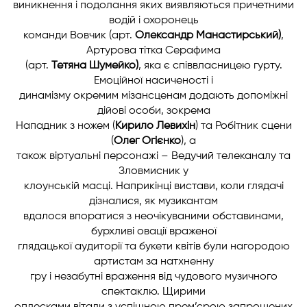
виникнення і подолання яких виявляються причетними
водій і охоронець
команди Вовчик (арт.
Олександр Манастирський)
,
Артурова тітка Серафима
(арт.
Тетяна Шумейко)
, яка є співвласницею гурту.
Емоційної насиченості і
динамізму окремим мізансценам додають допоміжні
дійові особи, зокрема
Нападник з ножем (
Кирило Левихін
) та Робітник сцени
(
Олег Огієнко
), а
також віртуальні персонажі – Ведучий телеканалу та
Зловмисник у
клоунській масці. Наприкінці вистави, коли глядачі
дізналися, як музикантам
вдалося впоратися з неочікуваними обставинами,
бурхливі овації враженої
глядацької аудиторії та букети квітів були нагородою
артистам за натхненну
гру і незабутні враження від чудового музичного
спектаклю. Щирими