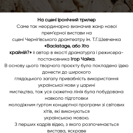
На сцені іронічний трилер
Саме так неординарно визначив жанр нової
прем’єрної вистави на
сцені Чернігівського драмтеатру ім. Т.Г.Шевченка
«Backstage, або Хто
крайній?»
її автор в якості драматурга і режисера-
постановника
Ігор Чайка
.
В основу цього творчого проєкту було покладено ідею
донести до широкого
глядацького загалу привабність використання
української мови у царині
мистецтва, тож уся сюжетна лінія була побудована
навколо підготовки
молодіжним гуртом концертної програми зі світових
хітів, які виконуються
українською мовою.
З перших кадрів відео, з якого розпочинається
вистава, яскраве