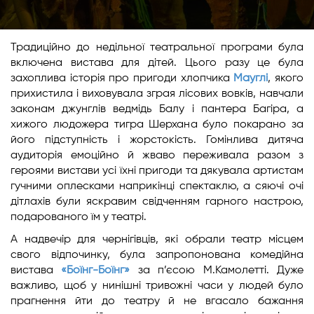
Традиційно до недільної театральної програми була
включена вистава для дітей. Цього разу це була
захоплива історія про пригоди хлопчика
Мауглі
, якого
прихистила і виховувала зграя лісових вовків, навчали
законам джунглів ведмідь Балу і пантера Багіра, а
хижого людожера тигра Шерхана було покарано за
його підступність і жорстокість. Гомінлива дитяча
аудиторія емоційно й жваво переживала разом з
героями вистави усі їхні пригоди та дякувала артистам
гучними оплесками наприкінці спектаклю, а сяючі очі
дітлахів були яскравим свідченням гарного настрою,
подарованого їм у театрі.
А надвечір для чернігівців, які обрали театр місцем
свого відпочинку, була запропонована комедійна
вистава
«Боїнг-Боїнг»
за п’єсою М.Камолетті. Дуже
важливо, щоб у нинішні тривожні часи у людей було
прагнення йти до театру й не вгасало бажання