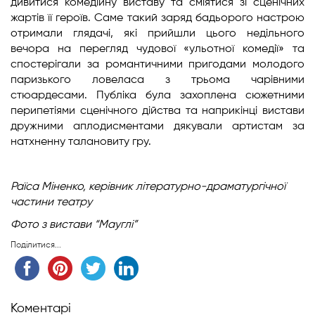
дивитися комедійну виставу та сміятися зі сценічних
жартів її героїв. Саме такий заряд бадьорого настрою
отримали глядачі, які прийшли цього недільного
вечора на перегляд чудової «ульотної комедії» та
спостерігали за романтичними пригодами молодого
паризького ловеласа з трьома чарівними
стюардесами. Публіка була захоплена сюжетними
перипетіями сценічного дійства та наприкінці вистави
дружними аплодисментами дякували артистам за
натхненну талановиту гру.
Раїса Міненко,
керівник літературно-драматургічної
частини театру
Фото з вистави “Мауглі”
Поділитися...
Коментарі