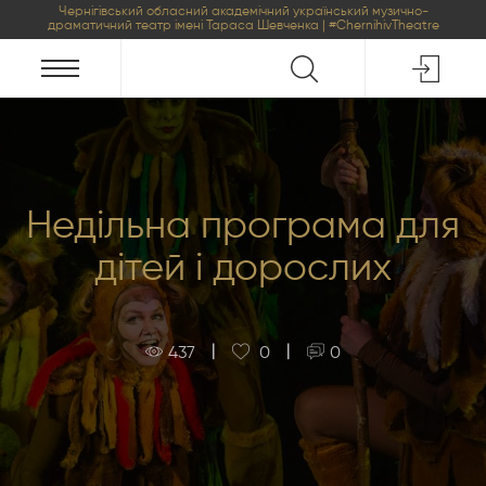
Чернігівський обласний академічний український музично-
драматичний театр імені Тараса Шевченка | #ChernihivTheatre
Недільна програма для
дітей і дорослих
|
|
437
0
0