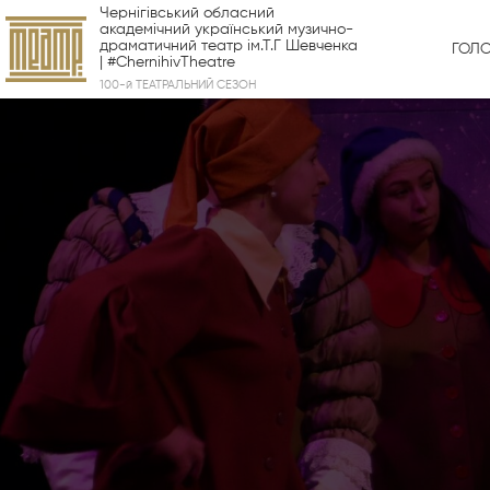
Чернігівський обласний
академічний український музично-
драматичний театр ім.Т.Г Шевченка
ГОЛ
| #ChernihivTheatre
100-й ТЕАТРАЛЬНИЙ СЕЗОН