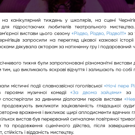
на канікулярний тиждень у школярів, на сцені Чернігі
для підростаючих любителів театрального мистецтва.
рем’єрної вистави цього сезону
«Різдво, Різдво, Різдво!!!»
за 
нігівців запросили на перегляд цікавої казкової історі
есками дякувала акторам за натхненну гру і подарований 
січневого тижня були запропоновані різноманітні вистави 
 тим, що викликають яскраві відчуття і залишають по собі 
вали містичні події славнозвісної гоголівської
«Ночі пере Р
 з героями музичної комедії
«За двома зайцями»
за п
ру спостерігали за дивними діалогами героїв вистави
«Нев
продовжують викликати зацікавленість глядацької аудит
вторне враження і викликає щирі аплодисменти вдячних гл
кількох вистав був перерваний сигналами повітряної тривог
іни та продовження сценічного дійства, після завершенн
стійкість і відданість мистецтву.