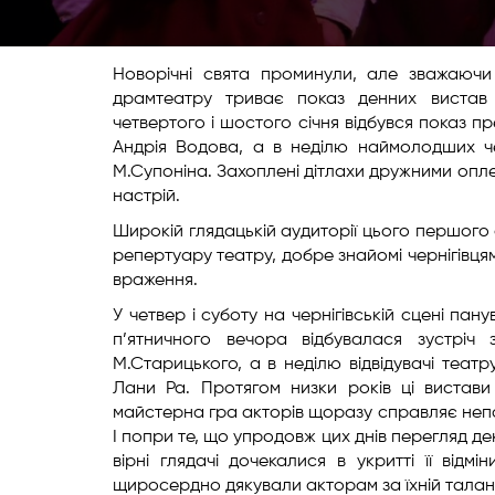
Новорічні свята проминули, але зважаючи 
драмтеатру триває показ денних вистав 
четвертого і шостого січня відбувся показ п
Андрія Водова, а в неділю наймолодших чер
М.Супоніна. Захоплені дітлахи дружними опл
настрій.
Широкій глядацькій аудиторії цього першого 
репертуару театру, добре знайомі чернігівцям
враження.
У четвер і суботу на чернігівській сцені пану
п’ятничного вечора відбувалася зустріч
М.Старицького, а в неділю відвідувачі теат
Лани Ра. Протягом низки років ці вистави 
майстерна гра акторів щоразу справляє непо
І попри те, що упродовж цих днів перегляд де
вірні глядачі дочекалися в укритті її відм
щиросердно дякували акторам за їхній талант, 