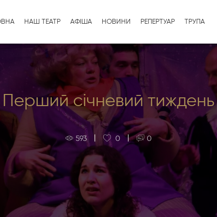
ОВНА
НАШ ТЕАТР
АФІША
НОВИНИ
РЕПЕРТУАР
ТРУПА
Перший січневий тиждень
|
|
593
0
0