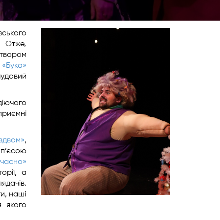
вського
 Отже,
твором
ї
«Бука»
чудовий
діючого
приємні
іздвом»
,
’єсою
часно»
орії, а
ядачів.
и, наші
я якого