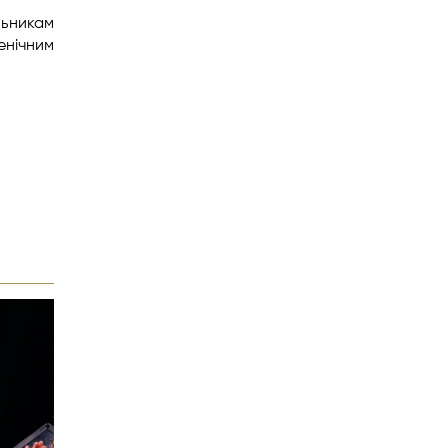
льникам
енічним