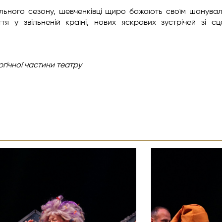
льного сезону, шевченківці щиро бажають своїм шанува
я у звільненій країні, нових яскравих зустрічей зі сц
ргічної
частини театру