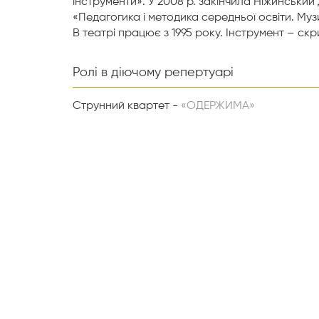
інструменти». У 2008 р. закінчила Ніжинський
«Педагогика і методика середньої освіти. Муз
В театрі працює з 1995 року. Інструмент – скр
Ролі в діючому репертуарі
Струнний квартет -
«ОДЕРЖИМА»