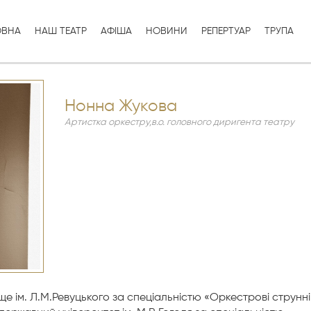
ОВНА
НАШ ТЕАТР
АФІША
НОВИНИ
РЕПЕРТУАР
ТРУПА
Нонна Жукова
Артистка оркестру,в.о. головного диригента театру
ище ім. Л.М.Ревуцького за спеціальністю «Оркестрові струнні