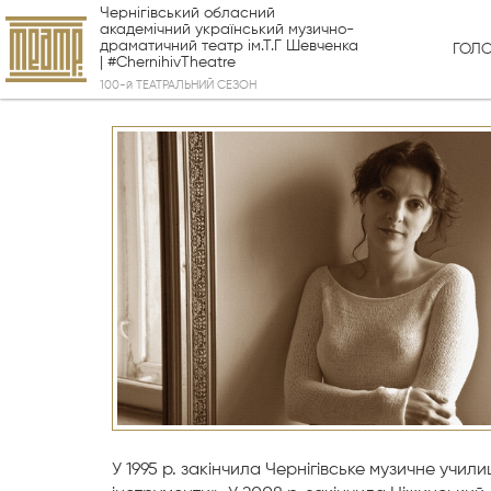
Чернігівський обласний
академічний український музично-
драматичний театр ім.Т.Г Шевченка
ГОЛ
| #ChernihivTheatre
100-й ТЕАТРАЛЬНИЙ СЕЗОН
У 1995 р. закінчила Чернігівське музичне учил