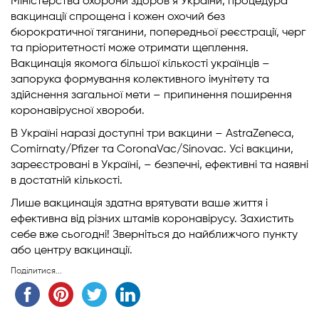
Міністерства охорони здоров’я України, процедура
вакцинації спрощена і кожен охочий без
бюрократичної тяганини, попередньої реєстрації, черг
та пріоритетності може отримати щеплення.
Вакцинація якомога більшої кількості українців –
запорука формування колективного імунітету та
здійснення загальної мети – припинення поширення
коронавірусної хвороби.
В Україні наразі доступні три вакцини – AstraZeneca,
Comirnaty/Pfizer та CoronaVac/Sinovac. Усі вакцини,
зареєстровані в Україні, – безпечні, ефективні та наявні
в достатній кількості.
Лише вакцинація здатна врятувати ваше життя і
ефективна від різних штамів коронавірусу. Захистить
себе вже сьогодні! Зверніться до найближчого пункту
або центру вакцинації.
Поділитися...