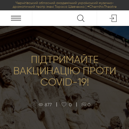
Чернігівський обласний академічний український музично-
драматичний театр імені Тараса Шевченка | #ChernihivTheatre
ПІДТРИМАЙТЕ
ВАКЦИНАЦІЮ ПРОТИ
COVID-19!
|
|
877
0
0