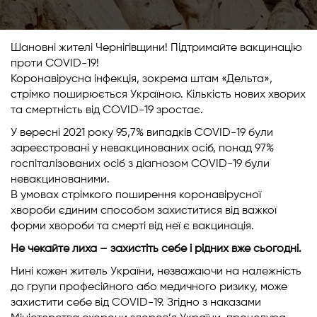
Шановні жителі Чернігівщини! Підтримайте вакцинацію
проти COVID-19!
Коронавірусна інфекція, зокрема штам «Дельта»,
стрімко поширюється Україною. Кількість нових хворих
та смертність від COVID-19 зростає.
У вересні 2021 року 95,7% випадків COVID-19 були
зареєстровані у невакцинованих осіб, понад 97%
госпіталізованих осіб з діагнозом COVID-19 були
невакцинованими.
В умовах стрімкого поширення коронавірусної
хвороби єдиним способом захиститися від важкої
форми хвороби та смерті від неї є вакцинація.
Не чекайте лиха – захистіть себе і рідних вже сьогодні.
Нині кожен житель України, незважаючи на належність
до групи професійного або медичного ризику, може
захистити себе від COVID-19. Згідно з наказами