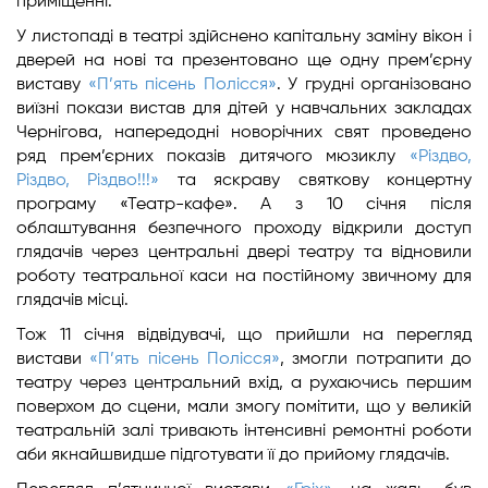
приміщенні.
У листопаді в театрі здійснено капітальну заміну вікон і
дверей на нові та презентовано ще одну прем’єрну
виставу
«П’ять пісень Полісся»
. У грудні організовано
виїзні покази вистав для дітей у навчальних закладах
Чернігова, напередодні новорічних свят проведено
ряд прем’єрних показів дитячого мюзиклу
«Різдво,
Різдво, Різдво!!!»
та яскраву святкову концертну
програму «Театр-кафе». А з 10 січня після
облаштування безпечного проходу відкрили доступ
глядачів через центральні двері театру та відновили
роботу театральної каси на постійному звичному для
глядачів місці.
Тож 11 січня відвідувачі, що прийшли на перегляд
вистави
«П’ять пісень Полісся»
, змогли потрапити до
театру через центральний вхід, а рухаючись першим
поверхом до сцени, мали змогу помітити, що у великій
театральній залі тривають інтенсивні ремонтні роботи
аби якнайшвидше підготувати її до прийому глядачів.