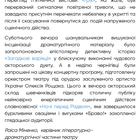
Перегляд п’ятничної вистави
«Гріх»
, на жаль, був
перерваний сигналами повітряної тривоги, що не
завадило присутнім перечекати небезпеку в укритті та
після її скасування повернутися до подій напруженого
сценічного дійства.
Суботнього вечора шанувальникам вишуканої
інсценізації драматургічного матеріалу було
запропоновано епістолярну детективну історію
«Загадкові варіяції»
у блискучому виконанні чудового
акторського дуету. А в неділю чернігівці були
запрошені на цікаву концертну програму, підготовлену
оркестром театру під орудою заслуженого артиста
України Олексія Рощака. Цього ж вечора акторський
склад шевченківців підкоряв столичну публіку
неймовірно енергетичним сценічним дійством
славнозвісної
«Ночі перед Різдвом»
, яке завершилося
бурхливими оваціями і вигуками «Браво!» захопленої
глядацької аудиторії.
Раїса Міненко,
керівник літературно-
драматургічної
частини театру