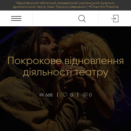
Чернігівський обласний академічний український музично-
драматичний театр імені Тараса Шевченка | #ChernihivTheatre
Покрокове відновлення
діяльності театру
|
|
668
0
0