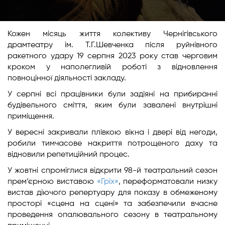
Кожен місяць життя колективу Чернігівського
драмтеатру ім. Т.Г.Шевченка після руйнівного
ракетного удару 19 серпня 2023 року став черговим
кроком у наполегливій роботі з відновлення
повноцінної діяльності закладу.
У серпні всі працівники були задіяні на прибиранні
будівельного сміття, яким були завалені внутрішні
приміщення.
У вересні закривали плівкою вікна і двері від негоди,
робили тимчасове накриття потрощеного даху та
відновили репетиційний процес.
У жовтні спроміглися відкрити 98-й театральний сезон
прем’єрною виставою
«Гріх»
, переформатовали низку
вистав діючого репертуару для показу в обмеженому
просторі «сцена на сцені» та забезпечили вчасне
проведення опалювального сезону в театральному