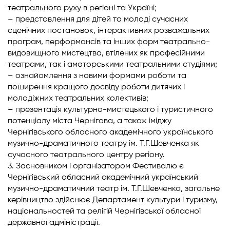
театрального руху в регіоні та Україні;
– представлення для дітей та молоді сучасних
сценічних постановок, інтерактивних розважальних
програм, перформансів та інших форм театрально-
видовищного мистецтва, втілених як професійними
театрами, так і аматорськими театральними студіями;
– ознайомлення з новими формами роботи та
поширення кращого досвіду роботи дитячих і
молодіжних театральних колективів;
– презентація культурно-мистецького і туристичного
потенціалу міста Чернігова, а також іміджу
Чернігівського обласного академічного українського
музично-драматичного театру ім. Т.Г.Шевченка як
сучасного театрального центру регіону.
3. Засновником і організатором Фестивалю є
Чернігівський обласний академічний український
музично-драматичний театр ім. Т.Г.Шевченка, загальне
керівництво здійснює Департамент культури і туризму,
національностей та релігій Чернігівської обласної
державної адміністрації.