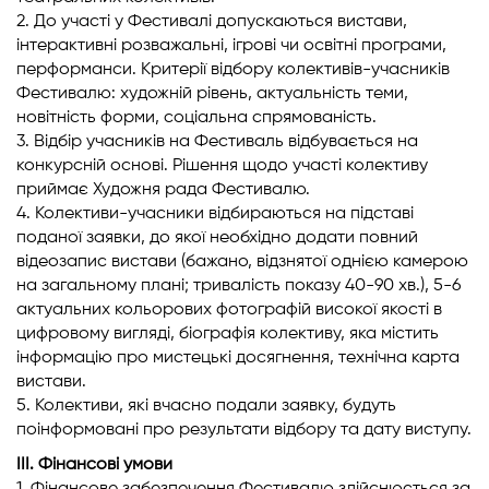
2. До участі у Фестивалі допускаються вистави,
інтерактивні розважальні, ігрові чи освітні програми,
перформанси. Критерії відбору колективів-учасників
Фестивалю: художній рівень, актуальність теми,
новітність форми, соціальна спрямованість.
3. Відбір учасників на Фестиваль відбувається на
конкурсній основі. Рішення щодо участі колективу
приймає Художня рада Фестивалю.
4. Колективи-учасники відбираються на підставі
поданої заявки, до якої необхідно додати повний
відеозапис вистави (бажано, відзнятої однією камерою
на загальному плані; тривалість показу 40-90 хв.), 5-6
актуальних кольорових фотографій високої якості в
цифровому вигляді, біографія колективу, яка містить
інформацію про мистецькі досягнення, технічна карта
вистави.
5. Колективи, які вчасно подали заявку, будуть
поінформовані про результати відбору та дату виступу.
ІІІ. Фінансові умови