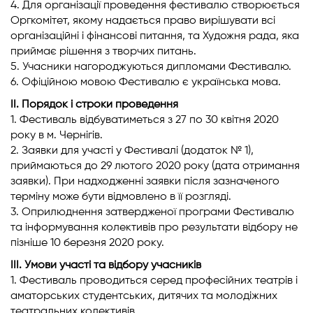
4. Для організації проведення фестивалю створюється
Оргкомітет, якому надається право вирішувати всі
організаційні і фінансові питання, та Художня рада, яка
приймає рішення з творчих питань.
5. Учасники нагороджуються дипломами Фестивалю.
6. Офіційною мовою Фестивалю є українська мова.
ІІ. Порядок і строки проведення
1. Фестиваль відбуватиметься з 27 по 30 квітня 2020
року в м. Чернігів.
2. Заявки для участі у Фестивалі (додаток № 1),
приймаються до 29 лютого 2020 року (дата отримання
заявки). При надходженні заявки після зазначеного
терміну може бути відмовлено в її розгляді.
3. Оприлюднення затвердженої програми Фестивалю
та інформування колективів про результати відбору не
пізніше 10 березня 2020 року.
ІІІ. Умови участі та відбору учасників
1. Фестиваль проводиться серед професійних театрів і
аматорських студентських, дитячих та молодіжних
театральних колективів.