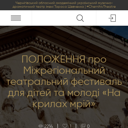
Чернігівський обласний академічний український музично-
драматичний театр імені Тараса Шевченка | #ChernihivTheatre
ПОЛОЖЕННЯ про
Міжрегіональний
театральний фестиваль
для дітей та молоді «На
крилах мрій»
|
|
2214
1
0