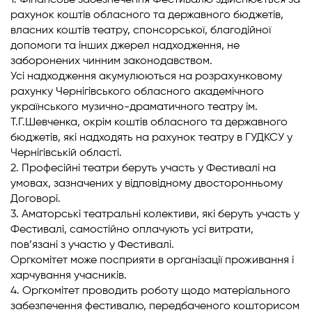
1. Фінансове забезпечення Фестивалю здійснюється за
рахунок коштів обласного та державного бюджетів,
власних коштів театру, спонсорської, благодійної
допомоги та інших джерел надходження, не
заборонених чинним законодавством.
Усі надходження акумулюються на розрахунковому
рахунку Чернігівського обласного академічного
українського музично-драматичного театру ім.
Т.Г.Шевченка, окрім коштів обласного та державного
бюджетів, які надходять на рахунок театру в ГУДКСУ у
Чернігівській області.
2. Професійні театри беруть участь у Фестивалі на
умовах, зазначених у відповідному двосторонньому
Договорі.
3. Аматорські театральні колективи, які беруть участь у
Фестивалі, самостійно оплачують усі витрати,
пов’язані з участю у Фестивалі.
Оргкомітет може посприяти в організації проживання і
харчування учасників.
4. Оргкомітет проводить роботу щодо матеріального
забезпечення фестивалю, передбаченого кошторисом