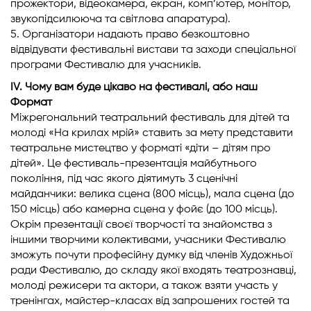
прожектори, відеокамера, екран, комп’ютер, монітор,
звукопідсилююча та світлова апаратура).
5. Організатори надають право безкоштовно
відвідувати фестивальні вистави та заходи спеціальної
програми Фестивалю для учасників.
IV. Чому вам буде цікаво на фестивалі, або наш
Формат
Міжрегональний театральний фестиваль для дітей та
молоді «На крилах мрій» ставить за мету представити
театральне мистецтво у форматі «діти – дітям про
дітей». Це фестиваль-презентація майбутнього
покоління, під час якого діятимуть 3 сценічні
майданчики: велика сцена (800 місць), мала сцена (до
150 місць) або камерна сцена у фойє (до 100 місць).
Окрім презентації своєї творчості та знайомства з
іншими творчими колективами, учасники Фестивалю
зможуть почути професійну думку від членів Художньої
ради Фестивалю, до складу якої входять театрознавці,
молоді режисери та актори, а також взяти участь у
тренінгах, майстер-класах від запрошених гостей та