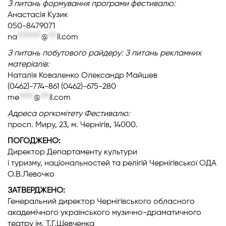
З питань формування програми фестивалю:
Анастасія Кузик
050-8479071
na
********
@
***
il.com
З питань побутового райдеру:
З питань рекламних
матеріалів:
Наталія Коваленко Олександр Майшев
(0462)-774-861 (0462)-675-280
me
*****
@
***
il.com
Адреса оргкомітету Фестивалю:
просп. Миру, 23, м. Чернігів, 14000.
ПОГОДЖЕНО:
Директор Департаменту культури
і туризму, національностей та релігій Чернігівської ОДА
О.В.Левочко
ЗАТВЕРДЖЕНО:
Генеральний директор Чернігівського обласного
академічного українського музично-драматичного
театру ім. Т.Г.Шевченка