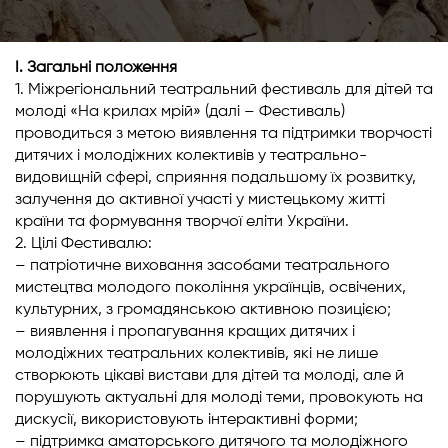
I. Загальні положення
1. Міжрегіональний театральний фестиваль для дітей та
молоді «На крилах мрій» (далі – Фестиваль)
проводиться з метою виявлення та підтримки творчості
дитячих і молодіжних колективів у театрально-
видовищній сфері, сприяння подальшому їх розвитку,
залучення до активної участі у мистецькому житті
країни та формування творчої еліти України.
2. Цілі Фестивалю:
– патріотичне виховання засобами театрального
мистецтва молодого покоління українців, освічених,
культурних, з громадянською активною позицією;
– виявлення і пропагування кращих дитячих і
молодіжних театральних колективів, які не лише
створюють цікаві вистави для дітей та молоді, але й
порушують актуальні для молоді теми, провокують на
дискусії, використовують інтерактивні форми;
– підтримка аматорського дитячого та молодіжного