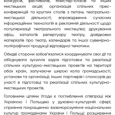
конкурсів, фестивалів, майстер-класів та інших
мистецьких акцій; організація спільних прес-
конференцій та круглих столів з питань театрально-
мистецької діяльності; впровадження сучасних
інформаційних технологій в рекламній діяльності щодо
популяризації театрального мистецтва; друкування
афіш, каталогів репертуару театру, довідкових
матеріалів про театр, календарів та іншої сувенірно-
поліграфічної продукції відповідної тематики.
Обидві сторони зобов’язалися координувати свої дії та
об’єднувати зусилля задля підготовки та реалізації
спільних культурно-мистецьких проектів на території
обох країн, залучаючи широкі кола громадськості,
установи та організації, інших партнерів і спонсорів до
участі в підготовці та реалізації спільних культурно-
мистецьких проектів.
Головними цілями Угоди є поглиблення співпраці між
Україною і Польщею у духовно-культурній сфері;
сприяння покращенню взаєморозуміння національних
культур громадянами України і Польщі; розширення