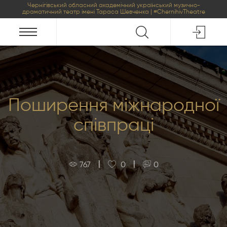
Чернігівський обласний академічний український музично-
драматичний театр імені Тараса Шевченка | #ChernihivTheatre
Поширення міжнародної
співпраці
|
|
767
0
0