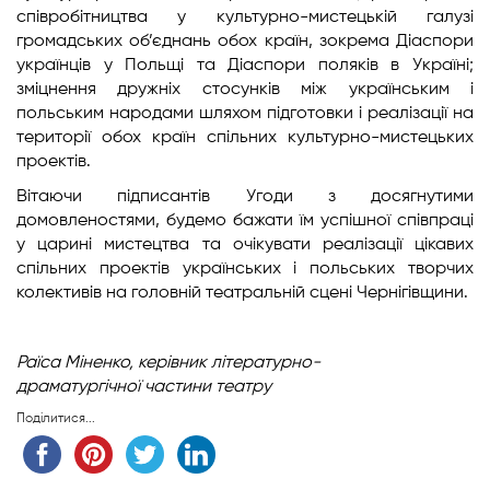
співробітництва у культурно-мистецькій галузі
громадських об’єднань обох країн, зокрема Діаспори
українців у Польщі та Діаспори поляків в Україні;
зміцнення дружніх стосунків між українським і
польським народами шляхом підготовки і реалізації на
території обох країн спільних культурно-мистецьких
проектів.
Вітаючи підписантів Угоди з досягнутими
домовленостями, будемо бажати їм успішної співпраці
у царині мистецтва та очікувати реалізації цікавих
спільних проектів українських і польських творчих
колективів на головній театральній сцені Чернігівщини.
Раїса Міненко,
керівник літературно-
драматургічної
частини театру
Поділитися...