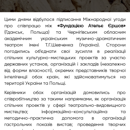
Цими днями відбулося підписання Міжнародної угоди
про співпрацю між
«Фундацією Ательє Єршов»
(Гданськ, Польща) та Чернігівським обласним
академічним українським музично-драматичним
театром імені Т.Г.Шевченка (Україна). Сторони
погодились об’єднати свої зусилля в реалізації
спільних культурно-мистецьких проектів за участю
державних установ, організацій і закладів (незалежно
від форми власності), окремих представників творчої
інтелігенції обох країн, які здійснюватимуться на
території України та Польщі.
Керівники обох організацій домовились про
співробітництво за такими напрямками, як організація
спільних проектів у сфері театрально-видовищного
мистецтва; інформаційно-консультаційна та
методично-практична допомога в організації
гастрольних показів вистав; проведення творчих