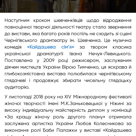
Наступним кроком шевченківців щодо відродження
повноцінної творчої діяльності театру стало звернення
до вистави, яка багато років поспіль не сходить зі сцені
Чернігівського драмтеатру ім. Шевченка. Це музична
комедія
«Кайдашева сім’я»
за твором класика
української драматургії Івана Нечуя-Левицького.
Поставлена у 2009 році режисером, заслуженим
діячем мистецтв України Вірою Тимченко, ця яскрава й
глибокозмістовна вистава полюбилася чернігівському
глядачеві і продовжує збирати чисельну глядацьку
аудиторію.
У листопаді 2018 року на XIV Міжнародному фестивалі
жіночої творчості імені М.К.Заньковецької у Ніжині за
високу індивідуальну майстерність диплом у номінації
«За кращу жіночу роль другого плану» отримала
заслужена артистка України Любов Колесникова за
виконання ролі Баби Палажки у виставі «Кайдашева