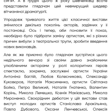
сім’я». А в грудні цього ж року шевченківці всоте
представили глядачам цей невмирущий шедевр
вітчизняної драматургії.
Упродовж тривалого життя цієї класичної вистави
змінилося декілька поколінь акторів, задіяних у її
постановці. Ось і тепер, аби поновити її показ,
необхідно було підібрати заміну артистам, які з різних
причин вибули з театральної трупи, зробити введення
нових виконавців.
Але як же приємно було глядачам зустрітися цього
недільного вечора зі своїми давно знайомими
улюбленими акторами у ролі колоритних героїв
спектаклю, зокрема, заслужені артисти України
Антоніна Баглій, Любов Колесникова, Олександр
Куковєров, Наталія Максименко, артисти Світлана
Бойко, Петро Великий, Наталія Гнатенко, Валентин
Корінь, Микола Лемешко, Ксенія Макієвська, Микола
Мироненко. Своєрідним дебютом у цій вистави став
виступ молодих артистів Станіслава Аракільяна,
Павла Дубового, Оксани Ленчевської, Олексія