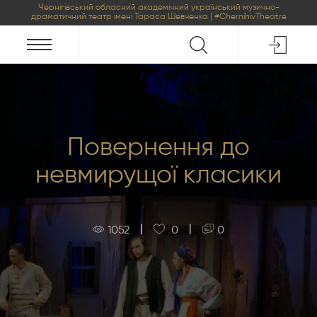
Чернігівський обласний академічний український музично-
драматичний театр імені Тараса Шевченка | #ChernihivTheatre
Повернення до
невмирущої класики
|
|
1052
0
0