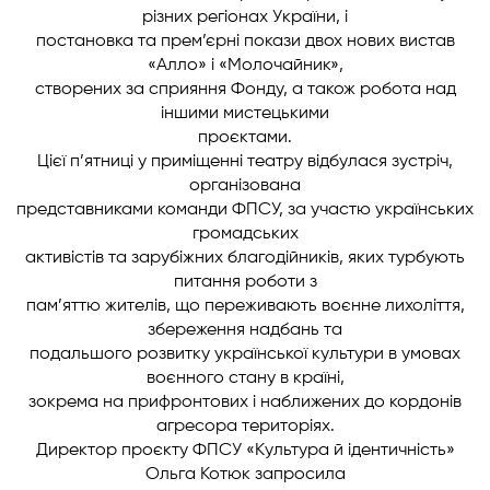
різних регіонах України, і
постановка та прем’єрні покази двох нових вистав
«Алло» і «Молочайник»,
створених за сприяння Фонду, а також робота над
іншими мистецькими
проєктами.
Цієї п’ятниці у приміщенні театру відбулася зустріч,
організована
представниками команди ФПСУ, за участю українських
громадських
активістів та зарубіжних благодійників, яких турбують
питання роботи з
пам’яттю жителів, що переживають воєнне лихоліття,
збереження надбань та
подальшого розвитку української культури в умовах
воєнного стану в країні,
зокрема на прифронтових і наближених до кордонів
агресора територіях.
Директор проєкту ФПСУ «Культура й ідентичність»
Ольга Котюк запросила