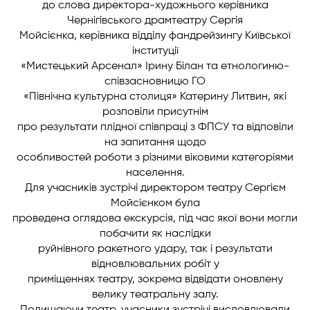
до слова директора-художнього керівника
Чернігівського драмтеатру Сергія
Мойсієнка, керівника відділу фандрейзингу Київської
інституції
«Мистецький Арсенал» Ірину Білан та етнологиню-
співзасновницю ГО
«Північна культурна столиця» Катерину Литвин, які
розповіли присутнім
про результати плідної співпраці з ФПСУ та відповіли
на запитання щодо
особливостей роботи з різними віковими категоріями
населення.
Для учасників зустрічі директором театру Сергієм
Мойсієнком була
проведена оглядова екскурсія, під час якої вони могли
побачити як наслідки
руйнівного ракетного удару, так і результати
відновлювальних робіт у
приміщеннях театру, зокрема відвідати оновлену
велику театральну залу.