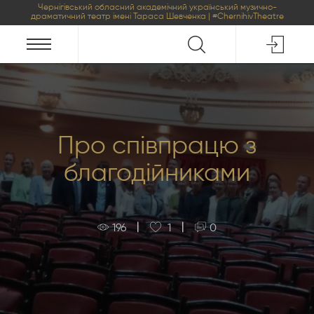
Чернігівський обласний академічний український музично-
драматичний театр імені Тараса Шевченка | #ChernihivTheatre
Про співпрацю з
благодійниками
|
|
196
1
0