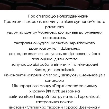
Про співпрацю з благодійниками
Протягом двох років, що минули після сумнопам’ятного
ракетного
удару по центру Чернігова, що призвів до руйнівних
пошкоджень
театральної будівлі, колектив Чернігівського
драмтеатру ім. Т.Г.Шевченка
докладає величезних зусиль до відновлення його
повноцінної діяльності та
залучає до цієї роботи вітчизняні та міжнародні
благодійні організації.
Різноманітні напрями співпраці зв’язують шевченківців з
командою
Міжнародного фонду «Партнерство за сильну
Україну» (ФПСУ): це і заміна
вибитих вікон і дверей театру на нові, і організація
гастрольних показів
вистави «Сліпий» за творами Тараса Шевченка у