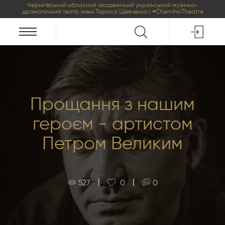
Чернігівський обласний академічний український музично-
драматичний театр імені Тараса Шевченка | #ChernihivTheatre
Прощання з нашим
героєм - артистом
Петром Великим
|
|
527
0
0