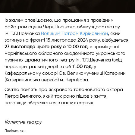
Із жалем сповіщаємо, що прощання з провідним
майстром сцени Чернігівського облмуздрамтеатру
ім. Т.Г.Шевченка
Великим Петром Юрійовичем
, який
загинув на фронті 15 листопада 2024 року, відбудеться
27 листопада цього року о 10.00 год.
в приміщенні
Чернігівського обласного академічного українського
музично-драматичного театру ім. Т.Г.Шевченка (вхід
через центральні двері) та об 1
1.00 год.
у
Кафедральному соборі Св. Великомучениці Катерини
(Катерининська церква) м. Чернігова.
Світла пам’ять про яскравого талановитого актора
Петра Великого, який так рано пішов з життя,
назавжди збережеться в наших серцях.
Колектив театру
Поділитися...