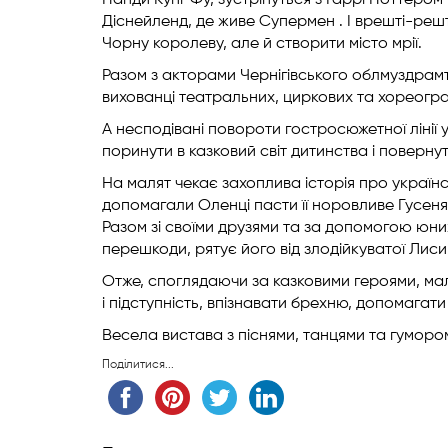
Панди Кунг Фу, зустрінуться з Гаррі Поттером 
Діснейленд, де живе Супермен . І врешті-ре
Чорну королеву, але й створити місто мрії.
Разом з акторами Чернігівського облмуздрам
вихованці театральних, циркових та хореогра
А несподівані повороти гостросюжетної ліні
поринути в казковий світ дитинства і повернут
На малят чекає захоплива історія про українс
допомагали Оленці пасти її норовливе Гусеня
Разом зі своїми друзями та за допомогою юни
перешкоди, рятує його від злодійкуватої Лисиц
Отже, споглядаючи за казковими героями, мал
і підступність, впізнавати брехню, допомагати 
Весела вистава з піснями, танцями та гумором
Поділитися...