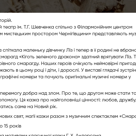
торій.
театр ім. Т.Г. Шевченка спільно з Філармонійним центром
им мистецьким простором Чернігівщини» представляють му
 спіткала маленьку дівчинку Ліз і тепер в її родині не вбран
смарагд «Кіготь зеленого дракона» здатний врятувати Ліз. 
івного смарагду. Наших героїв очікують неймовірні пригод
ють в цьому році і діти, і дорослі. У виставі глядачі зустрін
графічні номери та почують оригінальні музичні номери у
перемогу добра над злом. Про те, що другом може стати то
опомогу. Ця казка про найголовніші цінності: любов, дружбу
статись саме на Новий рік.
мових свят, магії казки разом з музичним спектаклем «Смар
о 15 років