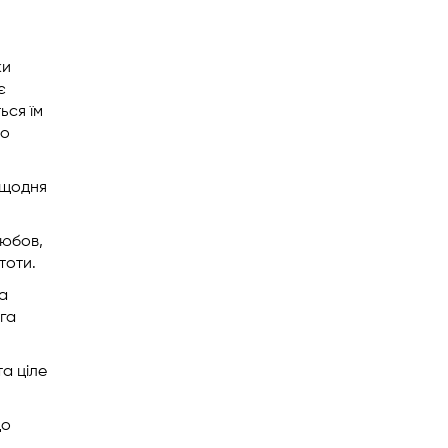
ки
є
ься їм
но
е щодня
любов,
тоти.
а
рга
а ціле
до