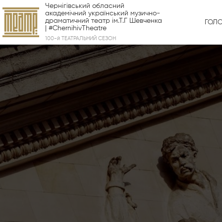
Чернігівський обласний
академічний український музично-
драматичний театр ім.Т.Г Шевченка
ГОЛ
| #ChernihivTheatre
100-й ТЕАТРАЛЬНИЙ СЕЗОН