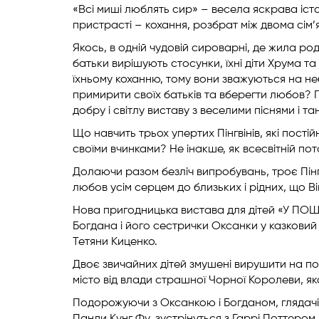
«Всі миші люблять сир» – весела яскрава іст
пристрасті – кохання, розбрат між двома сім’
Якось, в одній чудовій сироварні, де жила род
батьки вирішують стосунки, їхні діти Хрума 
їхньому коханню, тому вони зважуються на не
примирити своїх батьків та вберегти любов? 
добру і світлу виставу з веселими піснями і та
Що навчить трьох упертих Пінгвінів, які пост
своїми вчинками? Не інакше, як всесвітній пот
Долаючи разом безліч випробувань, троє Пінгв
любов усім серцем до близьких і рідних, що Ві
Нова пригодницька вистава для дітей «У ПО
Богдана і його сестрички Оксанки у казковий
Тетяни Киценко.
Двоє звичайних дітей змушені вирушити на по
місто від влади страшної Чорної Королеви, як
Подорожуючи з Оксанкою і Богданом, глядачі