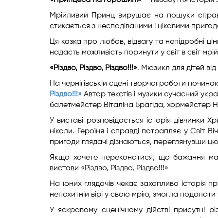
«Принцеса на горошині» –
незабутня історія 
Мрійливий Принц вирушає на пошуки справ
стикається з несподіваними і цікавими пригод
Ця казка про любов, відвагу та непідробні цін
надасть можливість поринути у світ в світ мрій
«Різдво, Різдво, Різдво!!!»
. Мюзикл для дітей ві
На чернігівській сцені творчої роботи почин
Різдво!!!»
Автор текстів і музики сучасний укр
балетмейстер Віталіна Брагіда, хормейстер 
У виставі розповідається історія дівчинки Х
ніколи. Героїня і справді потрапляє у Світ Ві
пригоди глядачі дізнаються, переглянувши цю
Якщо хочете переконатися, що бажання маю
вистави «Різдво, Різдво, Різдво!!!»
На юних глядачів чекає захоплива історія п
непохитній вірі у свою мрію, змогла подолати 
У яскравому сценічному дійстві присутні рі