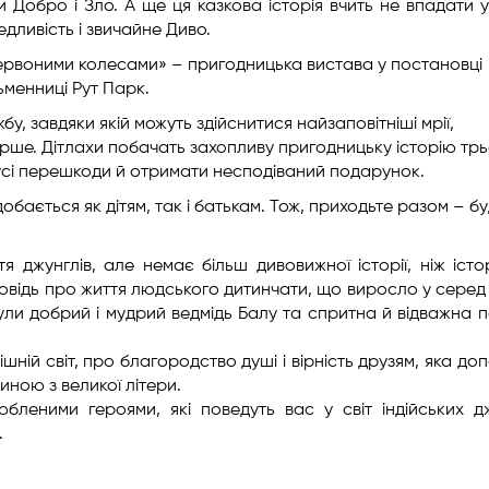
Добро і Зло. А ще ця казкова історія вчить не впадати у
едливість і звичайне Диво.
ервоними колесами» – пригодницька вистава у постановці
ьменниці Рут Парк.
, завдяки якій можуть здійснитися найзаповітніші мрії,
арше. Дітлахи побачать захопливу пригодницьку історію тр
 усі перешкоди й отримати несподіваний подарунок.
обається як дітям, так і батькам. Тож, приходьте разом – б
я джунглів, але немає більш дивовижної історії, ніж істо
овідь про життя людського дитинчати, що виросло у серед в
були добрий і мудрий ведмідь Балу та спритна й відважна 
шній світ, про благородство душі і вірність друзям, яка до
иною з великої літери.
леними героями, які поведуть вас у світ індійських дж
.