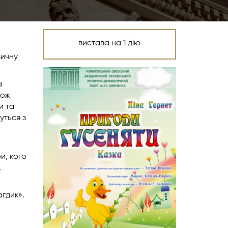
вистава на 1 дію
зичну
а
Тож
и та
уться з
й, кого
,
агдик».