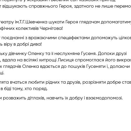
і поринуть у яскравий і веселий світ казкових пригод –
шт відшукають справжнього Героя, здатного не лише перемо
театру ім.Т.Г.Шевченка шукати Героя глядачам допомагатим
фічних колективів Чернігова!
ї у поєднанні з вражаючими спецефектами допоможуть цілко
ь віру в добрі дива!
ьку дівчинку Оленку та її неслухняне Гусеня. Допоки друзі
, вдала на всілякі хитрощі Лисиця спромоглася його викра
х глядачів Оленка вдається до пошуків Гусеняти і, долаючи
і.
ята вчаться любити рідних та друзів, розрізняти добре ста
в біді тому, хто поряд.
 розважить дітлахів, навчить їх добру і взаємодопомозі.