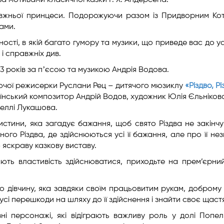
за мотивами класичної казки Г. Х. Андерсена.
жньої принцеси. Подорожуючи разом із Придворним Кот
ами.
ності, в якій багато гумору та музики, що приведе вас до у
 і справжніх див.
д 3 років за пʼєсою та музикою Андрія Водова.
аючої режисерки Руслани Рец – дитячого мюзиклу
«Різдво, Рі
аїнський композитор Андрій Водов, художник Юлія Єльніков
Неллі Лукашова.
ристини, яка загадує бажання, щоб свято Різдва не закінч
чного Різдва, де здійснюються усі її бажання, але про її не
 яскраву казкову виставу.
ть властивість здійснюватися, приходьте на прем’єрни
ро дівчину, яка завдяки своїм працьовитим рукам, доброму
усі перешкоди на шляху до її здійснення і знайти своє щаст
зні персонажі, які відіграють важливу роль у долі Попе