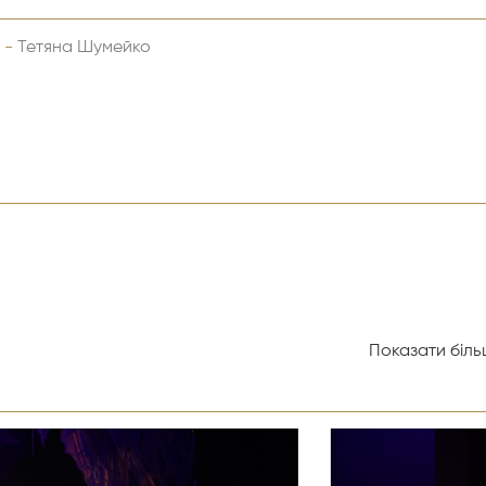
 -
Тетяна Шумейко
Показати більш