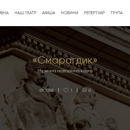
ОВНА
НАШ ТЕАТР
АФІША
НОВИНИ
РЕПЕРТУАР
ТРУПА
«Смарагдик»
Музична новорічна казка
|
|
1968
1
0