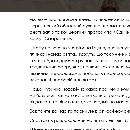
Різдво – час для захопливих та дивовижних іс
Чернігівський обласний музично-драматичний 
фестивалів та концертних програм та «Єдин
казку «Смарагдик».
Нікому не весело хворіти на Різдво, але недуга
ялинка і немає свята… Кажуть, що таємничий 
сестра Ада з друзями рушають на пошуки чар
традиційний happy end, на який так сильно чека
цікавими персонажами, побачать цікаві хорео
виконанні професійних акторів.
Наша музична новорічна казка про неминучу 
ми боялися і від кого не очікували отримати д
відданість та віру в диво, яке неодмінно має 
Завітайте до нас та пориньте в атмосферу зи
Спектакль розрахований на дітей у віці від 3 д