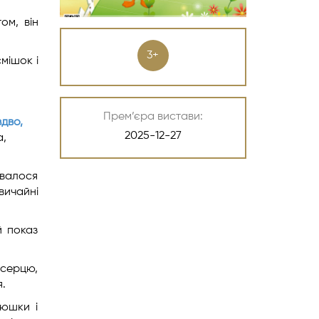
ом, він
3+
смішок і
Прем’єра вистави:
здво,
2025-12-27
а,
увалося
звичайні
й показ
 серцю,
я.
люшки і