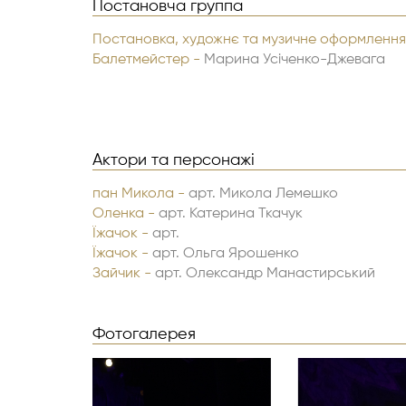
Постановча группа
Постановка, художнє та музичне оформлення
Балетмейстер -
Марина Усіченко-Джевага
Актори та персонажі
пан Микола -
арт. Микола Лемешко
Оленка -
арт. Катерина Ткачук
Їжачок -
арт.
Їжачок -
арт. Ольга Ярошенко
Зайчик -
арт. Олександр Манастирський
Зайчик -
арт.
Лисичка -
арт. Ірина Лозовська
Лисичка -
Фотогалерея
арт. Ксенія Макієвська