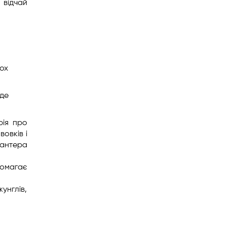
 відчай
ьох
уде
рія про
овків і
пантера
помагає
унглів,