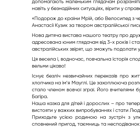
допомагають маленьким глядачам розрізняти 
навіть у безнадійних ситуаціях, вірити у справ
«Подорож до країни Мрій, або Велосипед з ч
Анастасії Кузик за твором австралійської пис
Нова дитяча вистава нашого театру про дружбу
адресована юним глядачам від 3-х років і ст
австралійських звірят, що зможуть подолати
Ця весела і, водночас, повчальна історія спод
вельми цікаво!
Існує безліч незвичайних переказів про житт
хлопчика на ім’я Мауглі. Це захоплююча розп
стало членом вовчої зграї. Його вчителями 
Багіра.
Наша казка для дітей і дорослих – про тепері
вистояти у важких випробуваннях і стати Люд
Приходьте усією родиною на зустріч з улюб
сповнений пригод, таємниць та несподіванок