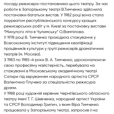
посаду режисера-постановника цього театру. За час
роботи в Запорізькому театрі В.Тимченко здійснила
постановки багатьох вистав. У 1982 році вона стала
лауреатом республіканського конкурсу кращих
режисерських робіт у м. Києві за постановку вистави
“Минулого літа в Чулимську” О.Вампілова.
У 1978 році В. Тимченко проходила стажування у
Всесоюзному інституті підвищення кваліфікації
працівників культури у групі режисерів драматичних
театрів (м. Москва).
З 1983 по 1985-й роки В. А. Тимченко, удосконалюючи
свою професійну майстерність, перебувала на
стажуванні в Московському академічному театрі
Сатири під керуванням народного артиста СРСР
Валентина Плучека за спеціальністю режисура
драми.
У 1988 році художній керівник Чернігівського обласного
театру імені Т. Г. Шевченка, народний артист України
та СРСР Володимир Грипич, з яким Віра Тимченко
працювала у Запорізькому театрі, запросив її на