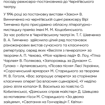
посаду режисера-постановника до Чернігівського
театру.
У 1994 році за постановку вистави «Закон» В.
Винниченка на чернігівській сцені режисеру Вірі
Тимченко було присуджено обласну літературно-
мистецьку премію імені М. М. Коцюбинського.
За час роботи в Чернігівському театрі ім. Т. Г. Шевченка
В. А. Тимченко здійснила цілий ряд постановок
різножанрових вистав сучасного та класичного
репертуару, серед яких «Весілля з генералом» за
творами А. П. Чехова, «Моя чарівна леді» Ф. Лоу, «Тітка
Чарлея» В. Полякова, «Запорожець за Дунаєм» С.
Гулака – Артемовського, «Лісова пісня» Лесі Українки,
«Сорочинський ярмарок» М. Старицького за творами
М. В. Гоголя, «Вас запрошує оперета» за сторінками
класичних оперет (за власним сценарієм), «У неділю
рано зілля копала» В. Василька за повістю О.
Кобилянської, «Дамських справ майстер» Д. Шевцова
за мотивами п’єси М. Старицького «За двома
зайцями», «Сватання на Гончарівці» Г. Квітки-