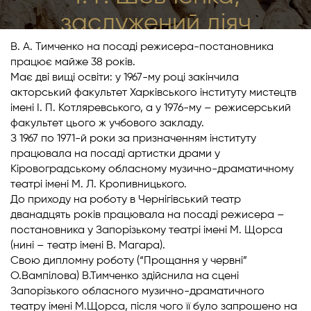
заслужений діяч
мистецтв України
В. А. Тимченко на посаді режисера-постановника
працює майже 38 років.
ТИМЧЕНКО ВІРА
Має дві вищі освіти: у 1967-му році закінчила
акторський факультет Харківського інституту мистецтв
АНДРІЇВНА
імені І. П. Котляревського, а у 1976-му – режисерський
факультет цього ж учбового закладу.
З 1967 по 1971-й роки за призначенням інституту
працювала на посаді артистки драми у
|
|
276
0
0
Кіровоградському обласному музично-драматичному
театрі імені М. Л. Кропивницького.
До приходу на роботу в Чернігівський театр
дванадцять років працювала на посаді режисера –
постановника у Запорізькому театрі імені М. Щорса
(нині – театр імені В. Магара).
Свою дипломну роботу (“Прощання у червні”
О.Вампілова) В.Тимченко здійснила на сцені
Запорізького обласного музично-драматичного
театру імені М.Щорса, після чого її було запрошено на