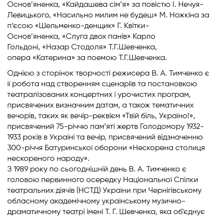
Основ’яненка, «Кайдашева сім’я» за повістю І. Нечуя-
Левицького, «Насильно милим не будеш» М. Ножкіна за
п’єсою «Шельменко-денщик» Г. Квітки-
Основ’яненка, «Слуга двох панів» Карло
Гольдоні, «Назар Стодоля» Т.Г.Шевченка,
опера «Катерина» за поемою Т.Г.Шевченка.
Однією з сторінок творчості режисера В. А. Тимченко є
її робота над створенням сценаріїв та постановкою
театралізованих концертних і урочистих програм,
присвячених визначним датам, а також тематичних
вечорів, таких як вечір-реквієм «Твій біль, Україно!»,
присвячений 75-річчю пам’яті жертв Голодомору 1932-
1933 років в Україні та вечір, присвячений відзначенню
300-річчя Батуринської оборони «Нескорена столиця
нескореного народу».
З 1989 року по сьогоднішній день В. А. Тимченко є
головою первинного осередку Національної Спілки
театральних діячів (НСТД) України при Чернігівському
обласному академічному українському музично-
драматичному театрі імені Т. Г. Шевченка, яка об’єднує