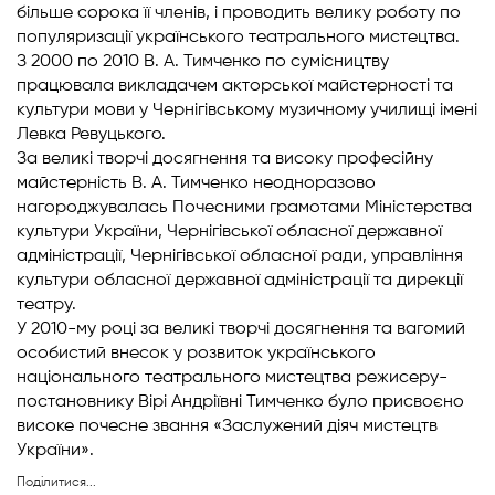
більше сорока її членів, і проводить велику роботу по
популяризації українського театрального мистецтва.
З 2000 по 2010 В. А. Тимченко по сумісництву
працювала викладачем акторської майстерності та
культури мови у Чернігівському музичному училищі імені
Левка Ревуцького.
За великі творчі досягнення та високу професійну
майстерність В. А. Тимченко неодноразово
нагороджувалась Почесними грамотами Міністерства
культури України, Чернігівської обласної державної
адміністрації, Чернігівської обласної ради, управління
культури обласної державної адміністрації та дирекції
театру.
У 2010-му році за великі творчі досягнення та вагомий
особистий внесок у розвиток українського
національного театрального мистецтва режисеру-
постановнику Вірі Андріївні Тимченко було присвоєно
високе почесне звання «Заслужений діяч мистецтв
України».
Поділитися...