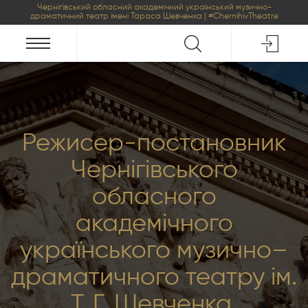
Чернігівський обласний академічний український музично-
драматичний театр імені Тараса Шевченка | #ChernihivTheatre
Режисер-постановник
Чернігівського
обласного
академічного
українського музично–
драматичного театру ім.
Т. Г. Шевченка,