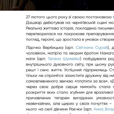
27 лютого цього року зі своєю постановкою
Дашвар дебютував на чернігівській сцені мо
Реальна життєва історія, покладена письмен
перетворилася на покрокове препарування 
погляд, героїні, що зростала в умовах створен
Лідочка Вербицька (арт.
Світлана Сурай
),
чоловіком, матір’ю та хворим братом Намага
мати (арт.
Тетяна Шумейко
) побудувала ро
внутрішнього духовного світу, при цьому ру
решт і сенс життя. Успішний підприємець С
тільки не спромігся захистити дружину від нищ
самовпевненого звичаю «платити за все». «Д
через своє добре серце мимохіть стала п
розкриття яких стало згубним для вразливої 
причавлених тягарем вигаданих умовнос
незвичайних, але щирих у своїх почуттях 
нього на селі дівчини Раєчки (арт.
Анна Вла