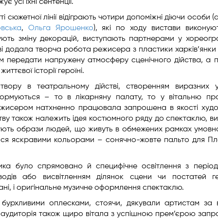
є усі їхні сентенції.
ті сюжетної лінії відіграють чотири допоміжні діючи особи (
вська
,
Ольга Ярошенко
), які по ходу вистави виконуют
чують зміну декорацій, виступають партнерами у хореогр
ві додала творча робота режисера з пластики харків’янки 
ам передати напружену атмосферу сценічного дійства, а 
ттєвої історії героїні.
твору в театральному дійстві, створенням виразних 
формуються – то в лікарняну палату, то у вітальню пр
режисером натхненно працювала запрошена в якості худ
ству також належить ідея костюмного ряду до спектаклю, в
ікують образи людей, що живуть в обмежених рамках умовно
ється яскравими кольорами – сонячно-жовте пальто для Пл
ка було спрямовано й специфічне освітлення з періо
одів або висвітленням ділянок сцени чи постатей ге
ні, і оригінальне музичне оформлення спектаклю.
 бурхливими оплесками, стоячи, дякували артистам за 
а аудиторія також щиро вітала з успішною прем’єрою зап