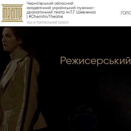
Чернігівський обласний
академічний український музично-
драматичний театр ім.Т.Г Шевченка
ГОЛ
| #ChernihivTheatre
100-й ТЕАТРАЛЬНИЙ СЕЗОН
Режисерський 