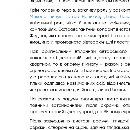
відчувати», – своїм глибинним змістом переважу
Крім головних героїв, важливу роль у розкрит
Микола Бичук
,
Петро Великий
,
Діана Лозо
епізодичні ролі, чітко й елегантно забезпе
композиціях. Екстравагантний колорит виста
Федіної, яка допомагає режисерові і актор
емоційно й промовисто відтворює цілі пласти жи
Над оригінальним втіленням авторського 
лаконічності декорацій, які щоразу транс
квартири, то в окрему кімнату – разом з 
сценографа киянка Алія Байтенова. Її автор
у стриманих світло-кавових тонах, які уніф
тільки одяг двох незвичайних осіб відрізня
яскраво-малинове для його дівчини Раєчки.
На розкриття задуму режисера-постановни
повними затемненнями після окремих епіз
фрагментарний відеосупровід на бічному екра
Після завершення вистави вражені глядачі
образи, створені на сцені. Вдячна глядацьк