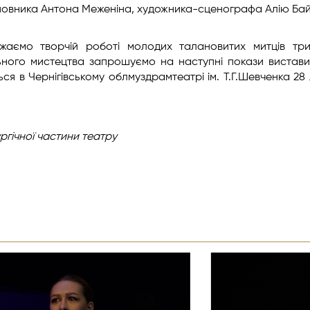
новника Антона Меженіна, художника-сценографа Алію Ба
жаємо творчій роботі молодих талановитих митців тр
льного мистецтва запрошуємо на наступні покази вистав
я в Чернігівському облмуздрамтеатрі ім. Т.Г.Шевченка 28
ргічної
частини театру