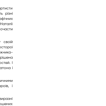
артисти
ь різні
афічних
Наталії
почасти
у своїй
осторої
ожника-
ирішена
стей. І
атона і
дичними
роїв, і
виразні
рошених