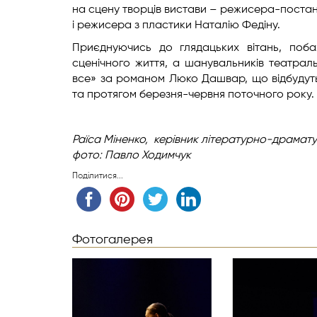
на сцену творців вистави – режисера-поста
і режисера з пластики Наталію Федіну.
Приєднуючись до глядацьких вітань, поба
сценічного життя, а шанувальників театра
все» за романом Люко Дашвар, що відбудутьс
та протягом березня-червня поточного року.
Раїса Міненко,
керівник літературно-драмату
фото: Павло Ходимчук
Поділитися...
Фотогалерея