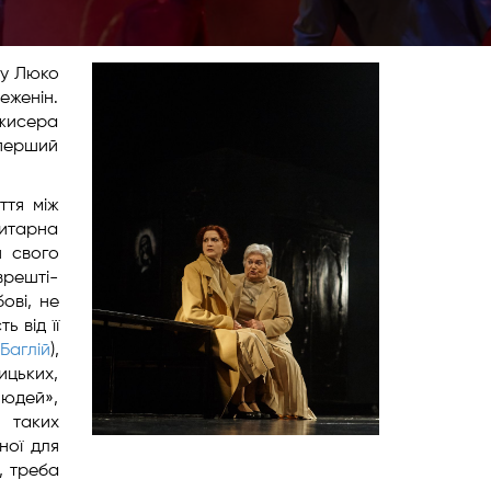
ну Люко
еженін.
ежисера
 перший
ття між
ритарна
и свого
врешті-
ові, не
ь від її
Баглій
),
ицьких,
людей»,
 таких
еної для
, треба