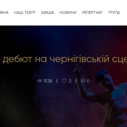
ОВНА
НАШ ТЕАТР
АФІША
НОВИНИ
РЕПЕРТУАР
ТРУПА
дебют на чернігівській сц
|
|
1538
3
0