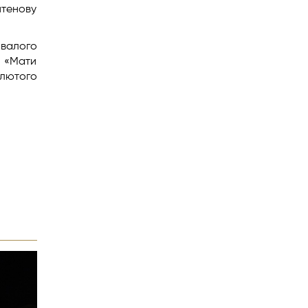
йтенову
ивалого
и «Мати
 лютого