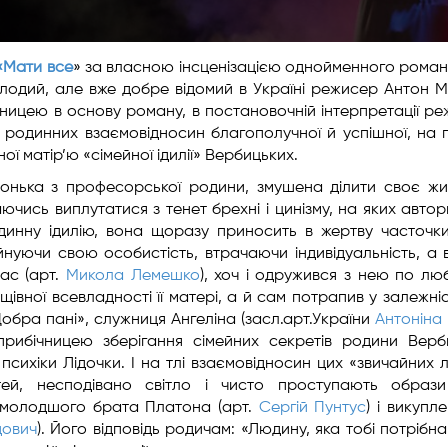
«Мати все
» за власною інсценізацією однойменного рома
лодий, але вже добре відомий в Україні режисер Антон М
ницею в основу роману, в постановочній інтерпретації р
родинних взаємовідносин благополучної й успішної, на
ої матір’ю «сімейної ідилії» Вербицьких.
 донька з професорської родини, змушена ділити своє жи
ючись виплутатися з тенет брехні і цинізму, на яких авто
динну ідилію, вона щоразу приносить в жертву часточк
йнуючи свою особистість, втрачаючи індивідуальність, а 
тас (арт.
Микола Лемешко
), хоч і одружився з нею по люб
івної всевладності її матері, а й сам потрапив у залежніст
обра пані», служниця Ангеліна (засл.арт.України
Антоніна 
рибічницею зберігання сімейних секретів родини Верб
психіки Лідочки. І на тлі взаємовідносин цих «звичайних 
тей, несподівано світло і чисто проступають образи
– молодшого брата Платона (арт.
Сергій Пунтус
) і викупл
дович
). Його відповідь родичам: «Людину, яка тобі потрібна