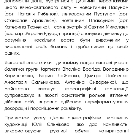
допомогли донці зустрітися з дивними персонажами
цього вічно-святкового світу – невситимим Ласуном
(арт. Наталія Рибенок), легковажним Пустуном (арт.
Станіслав Аракільян), невтішним Плаксуном (арт.
Катерина Ткаченко). І саме зустріч зі Святим Миколаєм
(засл.арт.України Едуард Брагіда) спонукає дівчинку до
розуміння, наскільки варто бути виваженим у
висловленні своїх бажань і турботливим до своїх
рідних.
Яскравої енергетики і динамізму надає виставі участь
балетної групи (артисти Віталіна Брагіда, Володимир
Кирильченко, Борис Лойченко, Дмитро Лойченко,
Анастасія Сальникова, Антоніна Сидоренко), що
майстерно виконує хореографічні композиції,
супроводжує в якості асистентів рольові втілення
дійових осіб, вправно здійснює переформатування
декорацій і переміщення реквізиту.
Привертає увагу цікаве сценографічне вирішення
художниці Юлії Єльнікової, яке дає можливість,
використовуючи рухливі об’ємні чотиригранні