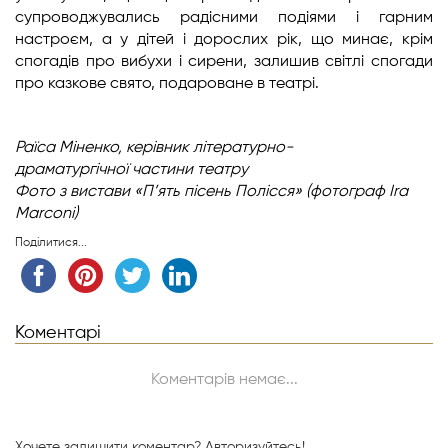
супроводжувались радісними подіями і гарним
настроєм, а у дітей і дорослих рік, що минає, крім
спогадів про вибухи і сирени, залишив світлі спогади
про казкове свято, подароване в театрі.
Раїса Міненко,
керівник літературно-
драматургічної
частини театру
Фото з вистави «П’ять пісень Полісся» (фотограф Ira
Marconi)
Поділитися...
Коментарі
Коментарів немає...
Хочете залишити коментар?
Авторизуйтесь!