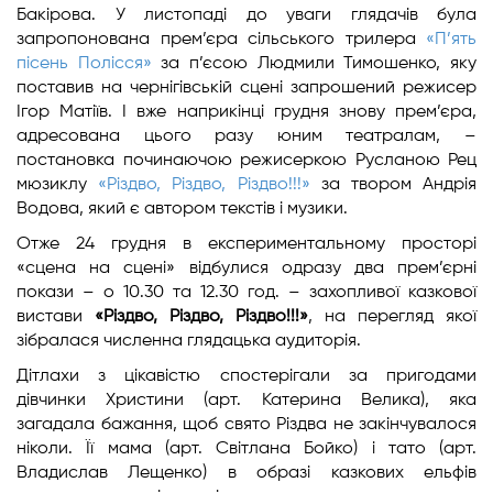
Бакірова. У листопаді до уваги глядачів була
запропонована прем’єра сільського трилера
«П’ять
пісень Полісся»
за п’єсою Людмили Тимошенко, яку
поставив на чернігівській сцені запрошений режисер
Ігор Матіїв. І вже наприкінці грудня знову прем’єра,
адресована цього разу юним театралам, –
постановка починаючою режисеркою Русланою Рец
мюзиклу
«Різдво, Різдво, Різдво!!!»
за твором Андрія
Водова, який є автором текстів і музики.
Отже 24 грудня в експериментальному просторі
«сцена на сцені» відбулися одразу два прем’єрні
покази – о 10.30 та 12.30 год. – захопливої казкової
вистави
«Різдво, Різдво, Різдво!!!»
, на перегляд якої
зібралася численна глядацька аудиторія.
Дітлахи з цікавістю спостерігали за пригодами
дівчинки Христини (арт. Катерина Велика), яка
загадала бажання, щоб свято Різдва не закінчувалося
ніколи. Її мама (арт. Світлана Бойко) і тато (арт.
Владислав Лещенко) в образі казкових ельфів