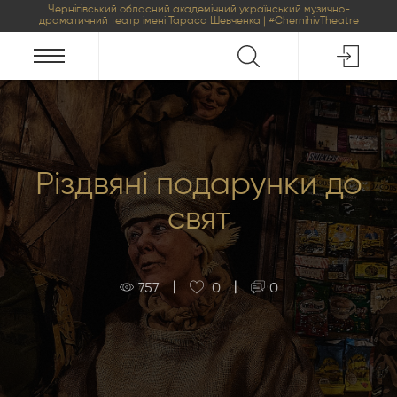
Чернігівський обласний академічний український музично-
драматичний театр імені Тараса Шевченка | #ChernihivTheatre
Різдвяні подарунки до
свят
|
|
757
0
0