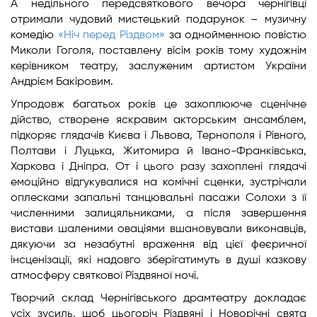
А недільного передсвяткового вечора чернігівці
отримали чудовий мистецький подарунок – музичну
комедію
«Ніч перед Різдвом»
за однойменною повістю
Миколи Гоголя, поставлену вісім років тому художнім
керівником театру, заслуженим артистом України
Андрієм Бакіровим.
Упродовж багатьох років це захоплююче сценічне
дійство, створене яскравим акторським ансамблем,
підкоряє глядачів Києва і Львова, Тернополя і Рівного,
Полтави і Луцька, Житомира й Івано-Франківська,
Харкова і Дніпра. От і цього разу захоплені глядачі
емоційно відгукувалися на комічні сценки, зустрічали
оплесками запальні танцювальні пасажи Солохи з її
численними залицяльниками, а після завершення
вистави шаленими оваціями вшановували виконавців,
дякуючи за незабутні враження від цієї феєричної
інсценізації, які надовго зберігатимуть в душі казкову
атмосферу святкової Різдвяної ночі.
Творчий склад Чернігівського драмтеатру докладає
усіх зусиль, щоб цьогоріч Різдвяні і Новорічні свята