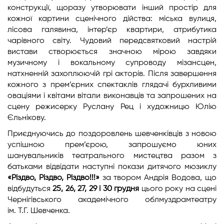
конструкції, щоразу утворювати інший простір для
кожної картини сценічного дійства: міська вулиця,
лісова галявина, інтер’єр квартири, атрибутика
чарівного світу. Чудовий передсвятковий настрій
вистави створюється значною мірою завдяки
музичному і вокальному супроводу мізансцен,
натхненній захоплюючій грі акторів. Після завершення
кожного з прем’єрних спектаклів глядачі бурхливими
оваціями і квітами вітали виконавців та запрошених на
сцену режисерку Руслану Рец і художницю Юлію
Єльнікову.
Приєднуючись до поздоровлень шевченківців з новою
успішною прем’єрою, запрошуємо юних
шанувальників театрального мистецтва разом з
батьками відвідати наступні покази дитячого мюзиклу
«Різдво, Різдво, Різдво!!!»
за твором Андрія Водова, що
відбудуться
25, 26, 27, 29 і 30
грудня
цього року на сцені
Чернігівського академічного облмуздрамтеатру
ім. Т.Г. Шевченка.