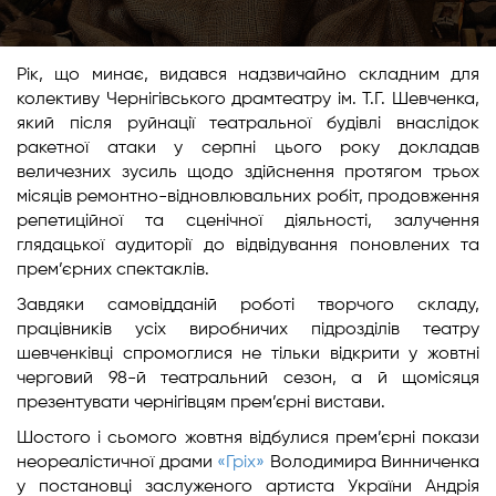
Рік, що минає, видався надзвичайно складним для
колективу Чернігівського драмтеатру ім. Т.Г. Шевченка,
який після руйнації театральної будівлі внаслідок
ракетної атаки у серпні цього року докладав
величезних зусиль щодо здійснення протягом трьох
місяців ремонтно-відновлювальних робіт, продовження
репетиційної та сценічної діяльності, залучення
глядацької аудиторії до відвідування поновлених та
прем’єрних спектаклів.
Завдяки самовідданій роботі творчого складу,
працівників усіх виробничих підрозділів театру
шевченківці спромоглися не тільки відкрити у жовтні
черговий 98-й театральний сезон, а й щомісяця
презентувати чернігівцям прем’єрні вистави.
Шостого і сьомого жовтня відбулися прем’єрні покази
неореалістичної драми
«Гріх»
Володимира Винниченка
у постановці заслуженого артиста України Андрія