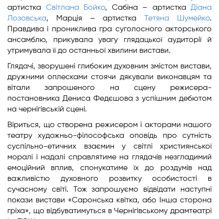
артистка
Світлана Бойко
, Сабіна – артистка
Діана
Лозовська
, Марція – артистка
Тетяна Шумейко
.
Правдива і прониклива гра суголосного акторського
ансамблю, прикувала увагу глядацької аудиторії й
утримувала її до останньої хвилини вистави.
Глядачі, зворушені глибоким духовним змістом вистави,
дружними оплесками стоячи дякували виконавцям та
вітали запрошеного на сцену режисера-
постановника Дениса Федєшова з успішним дебютом
на чернігівській сцені.
Віриться, що створена режисером і акторами нашого
театру художньо-філософська оповідь про сутність
суспільно-етичних взаємин у світлі християнської
моралі і надалі справлятиме на глядачів незгладимий
емоційний вплив, спонукатиме їх до роздумів над
важливістю духовного розвитку особистості в
сучасному світі. Тож запрошуємо відвідати наступні
покази вистави «Саронська квітка, або Інша сторона
гріха», що відбуватимуться в Чернігівському драмтеатрі