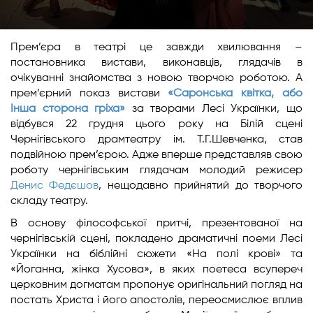
Прем’єра в театрі це завжди хвилювання –
постановника вистави, виконавців, глядачів в
очікуванні знайомства з новою творчою роботою. А
прем’єрний показ вистави
«Саронська квітка, або
Інша сторона гріха»
за творами Лесі Українки, що
відбувся 22 грудня цього року на Білій сцені
Чернігівського драмтеатру ім. Т.Г.Шевченка, став
подвійною прем’єрою. Адже вперше представляв свою
роботу чернігівським глядачам молодий режисер
Денис Федєшов
, нещодавно прийнятий до творчого
складу театру.
В основу філософської притчі, презентованої на
чернігівській сцені, покладено драматичні поеми Лесі
Українки на біблійні сюжети «На полі крові» та
«Йоганна, жінка Хусова», в яких поетеса всупереч
церковним догматам пропонує оригінальний погляд на
постать Христа і його апостолів, переосмислює вплив