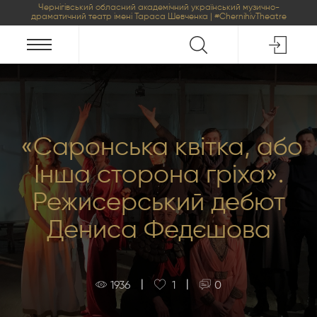
Чернігівський обласний академічний український музично-
драматичний театр імені Тараса Шевченка | #ChernihivTheatre
«Саронська квітка, або
Інша сторона гріха».
Режисерський дебют
Дениса Федєшова
|
|
1936
1
0