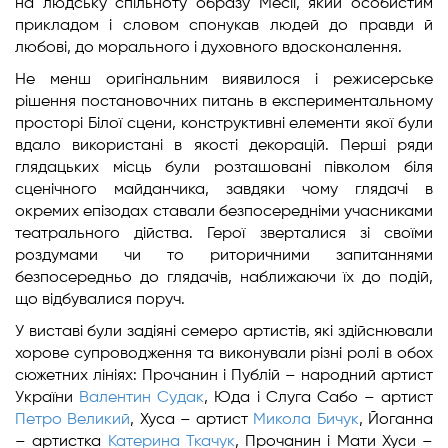
на людську спільноту образу Месії, який особистим
прикладом і словом спонукав людей до правди й
любові, до морального і духовного вдосконалення.
Не менш оригінальним виявилося і режисерське
рішення постановочних питань в експериментальному
просторі Білої сцени, конструктивні елементи якої були
вдало використані в якості декорацій. Перші ряди
глядацьких місць були розташовані півколом біля
сценічного майданчика, завдяки чому глядачі в
окремих епізодах ставали безпосередніми учасниками
театрального дійства. Герої зверталися зі своїми
роздумами чи то риторичними запитаннями
безпосередньо до глядачів, наближаючи їх до подій,
що відбувалися поруч.
У виставі були задіяні семеро артистів, які здійснювали
хорове супроводження та виконували різні ролі в обох
сюжетних лініях: Прочанин і Публій – народний артист
України
Валентин Судак
, Юда і Слуга Сабо – артист
Петро Великий
, Хуса – артист
Микола Бичук
, Йоганна
– артистка
Катерина Ткачук
, Прочанин і Мати Хуси –