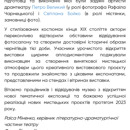
підготовці та виконанні якої були задіяні артисти
драмтеатру
Петро Великий
(у ролі фотографа Рафаїла
Чарнецького) і
Світлана Бойко
(в ролі містянки,
замовниці фото).
У стилізованих костюмах кінця ХІХ століття актори
переконливо відтворили обставини відвідування
фотосалону та створили достовірні історичні образи
чернігівців тієї доби. Учасники урочистого відкриття
виставки щирими аплодисментами подякували
виконавцям за створення виняткової мистецької
атмосфери цього креативного виставкового проєкту
та продовжили знайомство з цікавими експонатами,
представленими на стендах і вітринах виставки.
Вітаємо працівників і відвідувачів музею з відкриттям
нової тематичної експозиції та бажаємо успішної
реалізації нових мистецьких проєктів протягом 2023
року.
Раїса Міненко, керівник літературно-драматургічної
частини театру