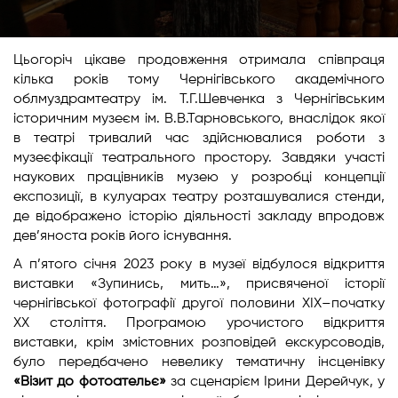
Цьогоріч цікаве продовження отримала співпраця
кілька років тому Чернігівського академічного
облмуздрамтеатру ім. Т.Г.Шевченка з Чернігівським
історичним музеєм ім. В.В.Тарновського, внаслідок якої
в театрі тривалий час здійснювалися роботи з
музеєфікації театрального простору. Завдяки участі
наукових працівників музею у розробці концепції
експозиції, в кулуарах театру розташувалися стенди,
де відображено історію діяльності закладу впродовж
дев’яноста років його існування.
А п’ятого січня 2023 року в музеї відбулося відкриття
виставки «Зупинись, мить…», присвяченої історії
чернігівської фотографії другої половини ХІХ–початку
ХХ століття. Програмою урочистого відкриття
виставки, крім змістовних розповідей екскурсоводів,
було передбачено невелику тематичну інсценівку
«Візит до фотоательє»
за сценарієм Ірини Дерейчук, у