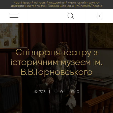
Чернігівський обласний академічний український музично-
драматичний театр імені Тараса Шевченка | #ChernihivTheatre
Співпраця театру з
історичним музеєм ім.
В.В.Тарновського
|
|
703
0
0