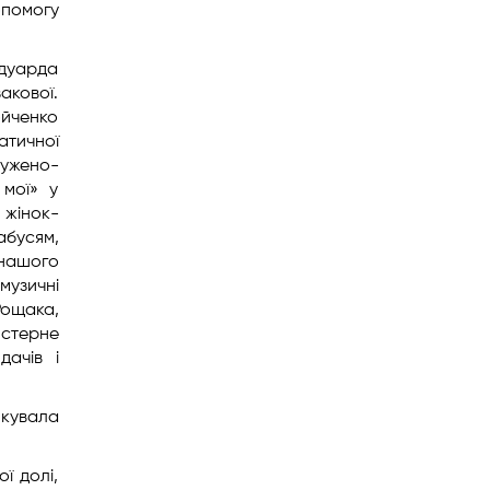
опомогу
Едуарда
акової.
йченко
атичної
ружено-
 мої» у
 жінок-
абусям,
 нашого
музичні
Рощака,
йстерне
ачів і
якувала
ї долі,