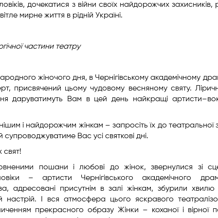
 чоловіків, дочекатися з війни своїх найдорожчих захисників,
тле мирне життя в рідній Україні.
ргічної
частини театру
родного жіночого дня, в Чернігівському академічному дра
ерт, присвячений цьому чудовому весняному святу.
Лірич
ення даруватимуть Вам
в цей день найкращі артисти
–
во
нішим і найдорожчим жінкам – запросіть
їх до театральної 
ій
супроводжуватиме Вас у
сі святкові дні.
х свят!
овненими пошани і любові до жінок, звернулися зі сц
ловіки – артисти Чернігівського академічного драм
ова, адресовані присутнім в залі жінкам, збурили хвилю
ий настрій. І вся атмосфера цього яскравого театраліз
иченням прекрасного образу Жінки – коханої і вірної п