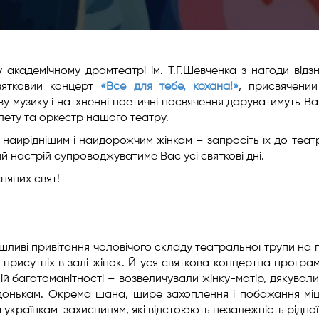
му академічному драмтеатрі ім. Т.Г.Шевченка з нагоди відз
вятковий концерт
«Все для тебе, кохана!»
, присвячени
ову музику і натхненні поетичні посвячення даруватимуть Ва
лету та оркестр нашого театру.
ріднішим і найдорожчим жінкам – запросіть їх до теат
ий настрій супроводжуватиме Вас усі святкові дні.
яних свят!
ушливі привітання чоловічого складу театральної трупи на 
 присутніх в залі жінок. Й уся святкова концертна програ
ій багатоманітності – возвеличували жінку-матір, дякували
донькам. Окрема шана, щире захоплення і побажання міц
українкам-захисницям, які відстоюють незалежність рідної 