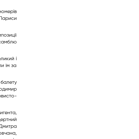
номерів
 Лариси
позиції
нсамблю
ликий і
и їм за
 балету
лодимир
рвисто-
игента,
цертний
 Дмитра
овчана,