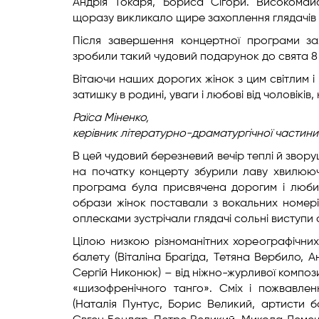
Андрія Токаря, Бориса Сігори. Високомай
щоразу викликало щире захоплення глядачів 
Після завершення концертної програми зах
зробили такий чудовий подарунок до свята 8
Вітаючи наших дорогих жінок з цим світлим 
затишку в родині, уваги і любові від чоловіків
Раїса Міненко,
керівник літературно-драматургічної
частини
В цей чудовий березневий вечір теплі й звор
на початку концерту збурили лаву хвилюючи
програма була присвячена дорогим і любим ж
образи жінок поставали з вокальних номерів
оплесками зустрічали глядачі сольні виступи
Цілою низкою різноманітних хореографічни
балету (Віталіна Брагіда, Тетяна Вербило, 
Сергій Никонюк) – від ніжно-журливої композ
«шизофренічного танго». Сміх і пожвавлен
(Наталія Пунтус, Борис Великий, артисти б