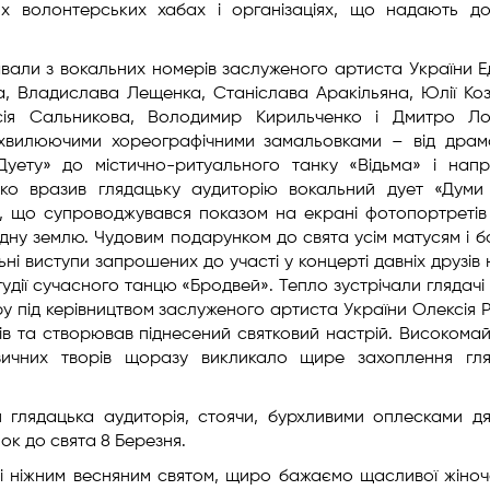
х волонтерських хабах і організаціях, що надають д
авали з вокальних номерів заслуженого артиста України 
а, Владислава Лещенка, Станіслава Аракільяна, Юлії Коз
асія Сальникова, Володимир Кирильченко і Дмитро Ло
хвилюючими хореографічними замальовками – від драм
Дуету» до містично-ритуального танку «Відьма» і нап
око вразив глядацьку аудиторію вокальний дует «Думи
и, що супроводжувався показом на екрані фотопортретів
рідну землю. Чудовим подарунком до свята усім матусям і б
льні виступи запрошених до участі у концерті давніх друзів
дії сучасного танцю «Бродвей». Тепло зустрічали глядачі 
ру під керівництвом заслуженого артиста України Олексія 
ів та створював піднесений святковий настрій. Високома
ичних творів щоразу викликало щире захоплення гляд
 глядацька аудиторія, стоячи, бурхливими оплесками д
ок до свята 8 Березня.
і ніжним весняним святом, щиро бажаємо щасливої жіночо