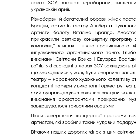
лавах ЗСУ, загонах тероборони, численни
українській армії.
Різнобарвні й багатоликі образи жінок пост
Брагіди, артистів театру Альберта Лукашов
Артисти балету Віталіна Брагіда, Анаст
прикрасили святкову концертну програму 
композиції «Тиша» і ніжно-проникливого «
імпульсивного аргентинського танго. Глиб
виконанні Світлани Бойко і Едуарда Брагід
воїнів, які сьогодні в лавах ЗСУ захищають 
що знаходились у залі, були енергійні і запа
театру – народного художнього колективу сту
концертні номери у виконанні оркестру теат
який супроводжував вокальні виступи соліст
виконання оркестрантами прекрасних муз
завершувалося тривалими оваціями.
Після завершення концертної програми вся
артистам, які зробили такий чудовий подарун
Вітаючи наших дорогих жінок з цим світлим 