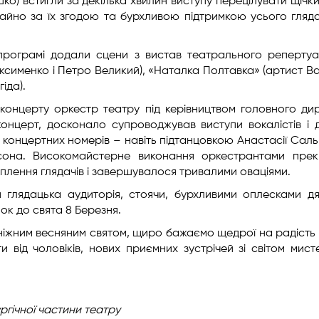
о) встигли за декілька хвилин виступу перецілувати щічк
вичайно за їх згодою та бурхливою підтримкою усього гляд
програмі додали сцени з вистав театрального реперту
аксименко і Петро Великий), «Наталка Полтавка» (артист В
іда).
концерту оркестр театру під керівництвом головного ди
концерт, досконало супроводжував виступи вокалістів і 
концертних номерів – навіть підтанцовкою Анастасії Саль
ксона. Високомайстерне виконання оркестрантами прек
плення глядачів і завершувалося тривалими оваціями.
 глядацька аудиторія, стоячи, бурхливими оплесками д
ок до свята 8 Березня.
 ніжним весняним святом, щиро бажаємо щедрої на радість 
боти від чоловіків, нових приємних зустрічей зі світом мист
ргічної
частини театру