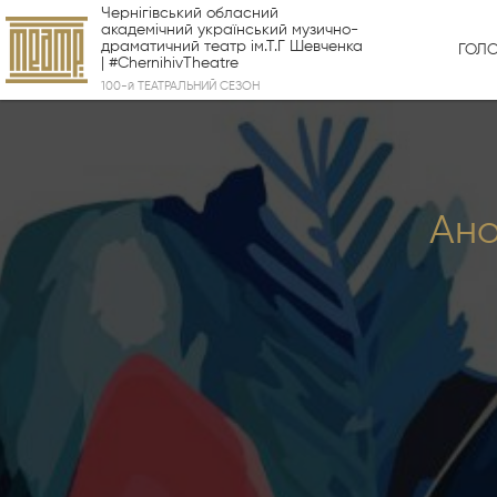
Чернігівський обласний
академічний український музично-
драматичний театр ім.Т.Г Шевченка
ГОЛ
| #ChernihivTheatre
100-й ТЕАТРАЛЬНИЙ СЕЗОН
Ано