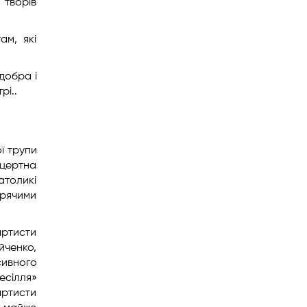
 творів
ам, які
добра і
рі..
ї трупи
нцертна
атоликі
арячими
артисти
йченко,
сивного
есілля»
артисти