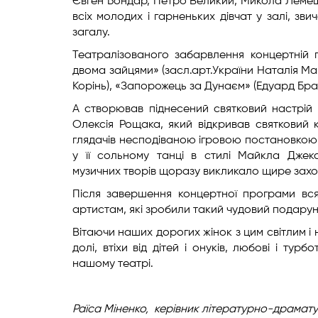
Євген Бондар, Петро Великий, Микола Лемешк
всіх молодих і гарненьких дівчат у залі, з
загалу.
Театралізованого забарвлення концертній 
двома зайцями» (засл.арт.України Наталія М
Корінь), «Запорожець за Дунаєм» (Едуард Браг
А створював піднесений святковий настрій 
Олексія Рощака, який відкривав святковий 
глядачів несподіваною ігровою постановкою 
у її сольному танці в стилі Майкла Дже
музичних творів щоразу викликало щире захо
Після завершення концертної програми вся
артистам, які зробили такий чудовий подарун
Вітаючи наших дорогих жінок з цим світлим і
долі, втіхи від дітей і онуків, любові і тур
нашому театрі.
Раїса Міненко,
керівник літературно-драмату