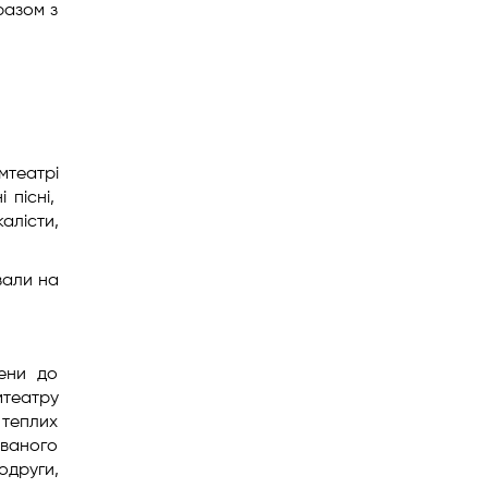
 разом з
мтеатрі
н
і
пісні,
калісти,
зали на
ени до
театру
 теплих
ованого
одруги,