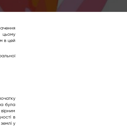
начення
й цьому
м в цей
ральної
початку
ма була
 вірним
ності в
землі у