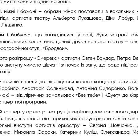
 життя кожній людині на землі.
лі, ніжні і бажані – образи жінок поставали з вокальних 
іди, артистів театру Альберта Лукашова, Діни Лобур,
а Лещенка.
 і бабусям, що знаходились у залі, були яскраві ком
нцювальних колективів, давніх друзів нашого театру – а
ографічної студії «Бродвей».
ого розіграшу «Смерека» артисти Євген Бондар, Петро Ве
 виступу чимало дівчат і жіночок із залу, що радо підіграл
галу.
мпозицій вплели до віночку святкового концерту артисти
 Вербило, Анастасія Сальнікова, Антоніна Сидоренко, Во
юк) – від ліричних замальовок «Без тебе» і «Дует» до ба
концертної програми.
 концерту оркестр театру під керівництвом головного дир
. Глядачі з теплотою і прихильністю зустрічали кожен кон
сольні виступи артистів оркестру – Євгена Шевченка,
лєнка, Михайла Сороки, Катерини Куліш, Олександра М