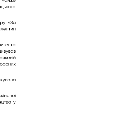
и майже
ацького
ару «За
алентин
ригента
дивував
никовій
расних
якувала
жіночої
ецтва у