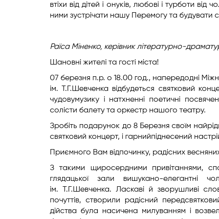
втіхи від дітей і онуків, любові і турботи від
ними зустрічати нашу Перемогу та будувати сві
Раїса Міненко,
керівник літературно-драмату
Шановні жителі та гості міста!
07
березня
п.
р. о 18.00 год.
,
напередодні Міжна
ім. Т.Г.Шевченка
відбудеться святковий конц
чудову
музику і натхненні поетичні посвяч
солісти балету та оркестр нашого театру.
Зробіть подарунок до 8 Березня
своїм найрід
святковий концерт
, і
гарний
піднесений настр
Приємного
Вам відпочинку, радісних весняни
З такими щиросердними привітаннями, сп
глядацької зали вишукано-елегантні чо
ім. Т.Г.Шевченка. Ласкаві й зворушливі сл
почуттів, створили радісний передсвятков
дійства була насичена милуванням і возвел