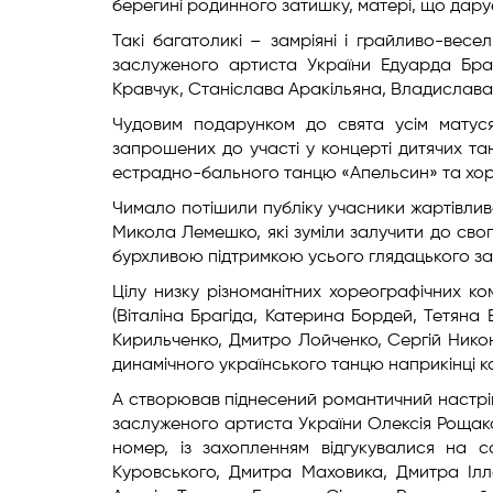
берегині родинного затишку, матері, що дарує
Такі багатоликі – замріяні і грайливо-весе
заслуженого артиста України Едуарда Браг
Кравчук, Станіслава Аракільяна, Владислав
Чудовим подарунком до свята усім матусям
запрошених до участі у концерті дитячих та
естрадно-бального танцю «Апельсин» та хоре
Чимало потішили публіку учасники жартівлив
Микола Лемешко, які зуміли залучити до свого
бурхливою підтримкою усього глядацького за
Цілу низку різноманітних хореографічних ко
(Віталіна Брагіда, Катерина Бордей, Тетяна
Кирильченко, Дмитро Лойченко, Сергій Никон
динамічного українського танцю наприкінці 
А створював піднесений романтичний настрій
заслуженого артиста України Олексія Рощака
номер, із захопленням відгукувалися на 
Куровського, Дмитра Маховика, Дмитра Іл