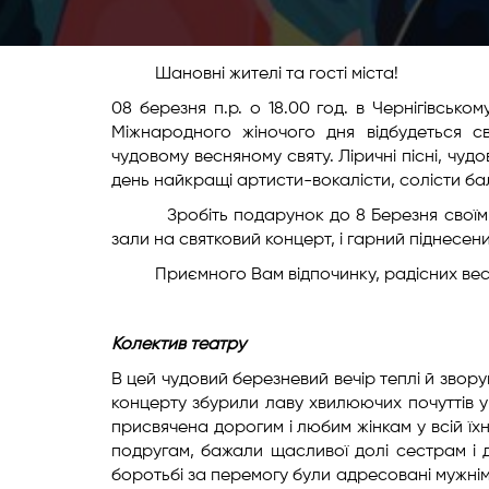
Шановні жителі та гості міста!
08 березня п.р. о 18.00 год. в Чернігівсько
Міжнародного жіночого дня відбудеться с
чудовому весняному святу. Ліричні пісні, чуд
день найкращі артисти-вокалісти, солісти ба
Зробіть подарунок до 8 Березня своїм най
зали на святковий концерт, і гарний піднесен
Приємного Вам відпочинку, радісних весн
Колектив театру
В цей чудовий березневий вечір теплі й звор
концерту збурили лаву хвилюючих почуттів у
присвячена дорогим і любим жінкам у всій їхн
подругам, бажали щасливої долі сестрам і 
боротьбі за перемогу були адресовані мужнім 