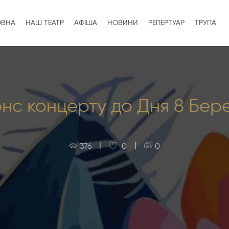
ОВНА
НАШ ТЕАТР
АФІША
НОВИНИ
РЕПЕРТУАР
ТРУПА
нс концерту до Дня 8 Бер
|
|
376
0
0