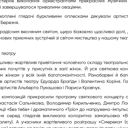
стерне виконання оркестрантами прекрасних музичних
і завершувалося тривалими оваціями.
оплені глядачі бурхливими оплесками дякували артист
 Березня.
і радісним весняним святом, щиро бажаємо щасливої долі, 
, нових приємних зустрічей зі світом мистецтва у нашому теат
 театру
ушливо-жартівливі привітання чоловічого складу театрально
х почуттів у присутніх в залі жінок. Й уся святкова ко
інкам у всій їхній багатоманітності. Різнобарвні й баг
 артистів театру Едуарда Брагіди і Валентина Коріня. Г
 артистів Альберта Лукашова і Лариси Кравчук.
х композицій прикрасили програму святкового концерту 
Анастасія Сальнікова, Володимир Кирильченко, Дмитро Ло
иції «Без тебе» і драматичного «Тріо» до напружено-імпуль
ня серед глядачів викликала колоритна замальовка «В
алету). А учасники жартівливого розіграшу «Смерека» (