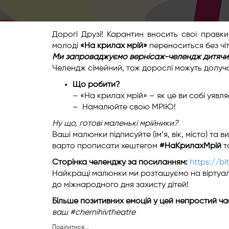
Дорогі Друзі! Карантин вносить свої правк
молоді
«На крилах мрій»
переноситься без чіт
Ми запроваджуємо вернісаж-челендж дитячих
Челендж сімейний, тож дорослі можуть долуч
Що робити?
– «На крилах мрій» – як це ви собі уяв
– Намалюйте свою МРІЮ!
Ну що, готові маленькі мрійники?
Ваші малюнки підписуйте (ім’я, вік, місто) т
варто прописати хештегом
#НаКрилахМрій
т
Сторінка челенджу за посиланням:
https://bi
Найкращі малюнки ми розташуємо на віртуальн
до міжнародного дня захисту дітей!
Більше позитивних емоцій у цей непростий час
ваш #chernihivtheatre
Поділитися...