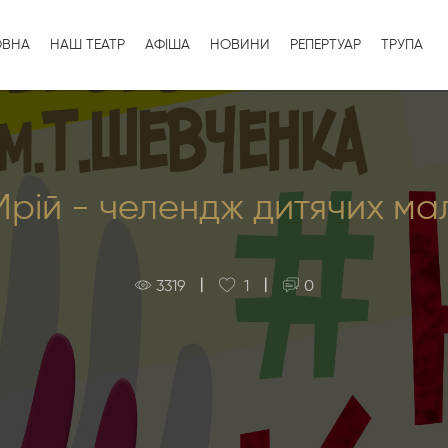
ОВНА
НАШ ТЕАТР
АФІША
НОВИНИ
РЕПЕРТУАР
ТРУПА
рій - челендж дитячих мал
|
|
3319
1
0