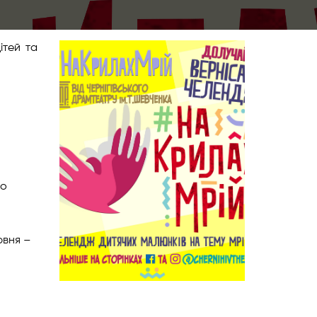
ітей та
во
рвня –