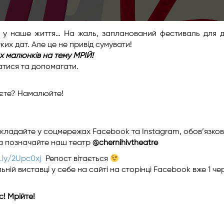
и у наше життя… На жаль, запланований фестиваль для д
ких дат. Але це не привід сумувати!
 малюнків на тему МРІЙ!
атися та допомагати.
ляєте? Намалюйте!
а викладайте у соцмережах Facebook та Instagram, обов’язко
а позначайте наш театр
@chernihivtheatre
t.ly/2Upc0xj
Репост вітається
ій виставці у себе на сайті на сторінці Facebook вже 1 че
! Мрійте!