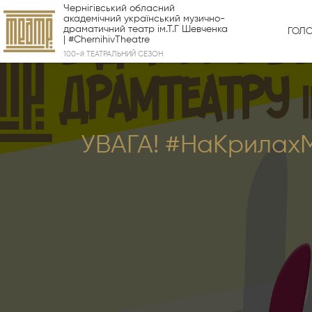
Чернігівський обласний
академічний український музично-
драматичний театр ім.Т.Г Шевченка
ГОЛ
| #ChernihivTheatre
100-й ТЕАТРАЛЬНИЙ СЕЗОН
УВАГА! #НаКрилахМ