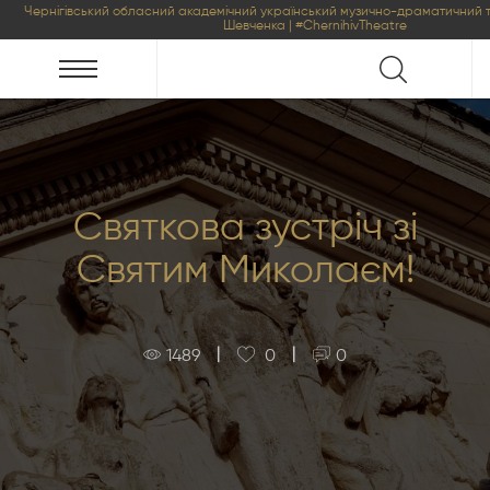
Чернігівський обласний академічний український музично-драматичний т
Шевченка | #ChernihivTheatre
Святкова зустріч зі
Святим Миколаєм!
|
|
1489
0
0