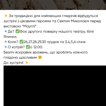
За традицією для найменших глядачів відбудуться
зустрічі з цікавими героями та Святим Миколаєм перед
виставою “Мауглі” .
Дє?
Фоє другого поверху нашого театру, біля
Ялинки.
Коли?
26,27,28,29,30 грудня та 3,4,5,6 січня
О котрій?
о 12:00.
Безліч яскравих вражень, що зроблять кожного
глядача щасливим
До зустрічі!