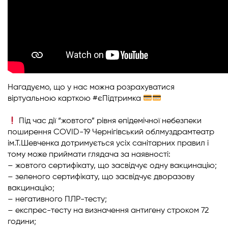
Нагадуємо, що у нас можна розрахуватися
віртуальною карткою
#єПідтримка
Під час дії “жовтого” рівня епідемічної небезпеки
поширення COVID-19 Чернігівський облмуздрамтеатр
ім.Т.Шевченка дотримується усіх санітарних правил і
тому може приймати глядача за наявності:
– жовтого сертифікату, що засвідчує одну вакцинацію;
– зеленого сертифікату, що засвідчує дворазову
вакцинацію;
– негативного ПЛР-тесту;
– експрес-тесту на визначення антигену строком 72
години;