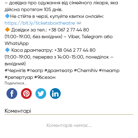
– довідка про одужання від сімейного лікаря, яка
дійсна протягом 105 днів.
Не стійте в черзі, купуйте квитки онлайн:
https://bit.ly/ticketsboxtheatre
Довідки за тел.: +38 067 2 77 44 80
(11:00-19:00, без вихідних) – Viber, Telegram або
WhatsApp
Каса драмтеатру: +38 046 2 77 44 80
(11:00-19:00, перерва з 14:00-15:00, понеділок –
вихідний)
#Чернігів
#театр
#драмтеатр
#Chernihiv
#meamp
#репертуар
#96сезон
Поділитися...
Коментарі
Коментарів немає...