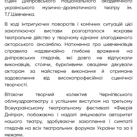
сцені Дніпровського Національного академічного
українського музично-драматичного театру ім.
Т.Г.Шевченка.
В ході інтригуючих поворотів і комічних ситуацій цієї
захоплюючої вистави розгорталося яскраве
театральне дійство у творчому єднанні злагодженого
акторського ансамблю. Натхненна гра шевченківців
справила надзвичайно глибоке враження на
дніпровських глядачів, які довго не відпускали
виконавців, стоячи, бурхливими оваціями дякували
акторам за майстерне виконання й отримане
задоволення від високопрофесійної сценічної
творчості.
Вітаючи творчий колектив Чернігівського
облмуздрамтеатру з успішним виступом на третьому
Всеукраїнському театральному фестивалі «Феєрія
Дніпра», побажаємо і надалі зміцнювати авторитет
нашого театру, здобуваючи захоплення і симпатії
глядачів на всіх театральних форумах України та за її
межами.