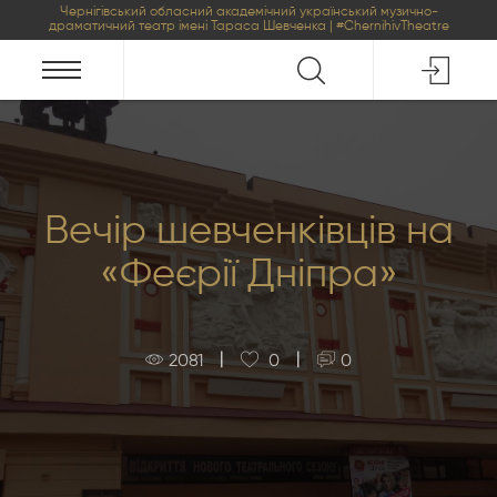
Чернігівський обласний академічний український музично-
драматичний театр імені Тараса Шевченка | #ChernihivTheatre
Вечір шевченківців на
«Феєрії Дніпра»
|
|
2081
0
0