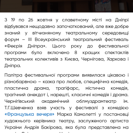
З 19 по 26 жовтня у славетному місті на Дніпрі
відбувався нещодавно започаткований, але вже добре
знаний у вітчизняному театральному середовищі
форум – ІІІ Всеукраїнський театральний фестиваль
«Феєрія Дніпра». Цього року до фестивальної
програми було включено 8 кращих спектаклів
театральних колективів з Києва, Чернігова, Харкова і
Дніпра.
Палітра фестивальної програми виявилася цікавою і
різнобарвною – казка про любов, специфічна комедія,
пластична драма, трагіфарс, містична комедія,
трагічний анекдот і, нарешті, класичні комедія і драма.
Чернігівський академічний облмуздрамтеатр ім.
Т.Г.Шевченка взяв участь у фестивалі з комедією
«Французька вечеря»
Марка Камолетті у постановці
художнього керівника театру, заслуженого артиста
України Андрія Бакірова, яка була представлена на