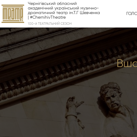
Чернігівський обласний
академічний український музично-
драматичний театр ім.Т.Г Шевченка
ГОЛ
| #ChernihivTheatre
100-й ТЕАТРАЛЬНИЙ СЕЗОН
Вша