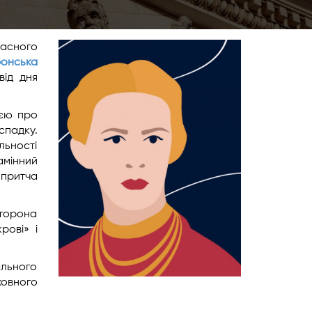
ласного
онська
від дня
ією про
спадку.
яльності
Камінний
 притча
сторона
рові» і
ального
ховного