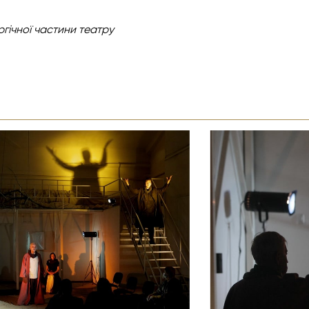
ргічної
частини театру