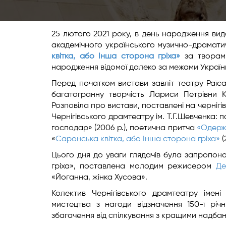
25 лютого 2021 року, в день народження вида
академічного українського музично-драматич
квітка, або Інша сторона гріха»
за творами
народження відомої далеко за межами України 
Перед початком вистави завліт театру Раїс
багатогранну творчість Лариси Петрівни К
Розповіла про вистави, поставлені на чернігівс
Чернігівського драмтеатру ім. Т.Г.Шевченка:
господар» (2006 р.), поетична притча
«Одерж
«
Саронська квітка, або Інша сторона гріха»
(
Цього дня до уваги глядачів була запропон
гріха», поставлена молодим режисером
Де
«Йоганна, жінка Хусова».
Колектив Чернігівського драмтеатру імені
мистецтва з нагоди відзначення 150-ї річ
збагачення від спілкування з кращими надбан