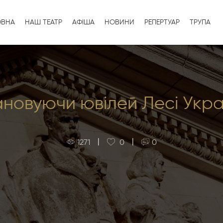
ОВНА
НАШ ТЕАТР
АФІША
НОВИНИ
РЕПЕРТУАР
ТРУПА
новуючи ювілей Лесі Укра
|
|
1271
0
0