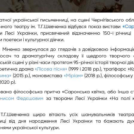
тної української письменниці, на сцені Чернігівського об
ного театру ім. Т.Г.Шевченка відбувся показ вистави
«Сар
 Лесі Українки, присвячений відзначенню 150-ї річниці 
поетеси і культурної діячки.
а Міненко звернулася до глядачів з довідковою інформац
осач та драматургічну складову її щедрого творчого 
ькій сцені у різні часи протягом 95-річної історії творчої ді
 поетична драма
«Лісова пісня»
(1999 і 2018 рр.), трагіфарс «
има»
(2015 р.), моновистава
«Міріам»
(2018 р.), філософську
2020 р).
ована філософська притча «Саронська квітка, або Інша 
нисом Федєшовим
за творами Лесі Українки «На полі к
 Т.Г.Шевченка щиро вітають усіх шанувальників театр
ниці від дня народження Лесі Українки та бажають ду
нями української культури.