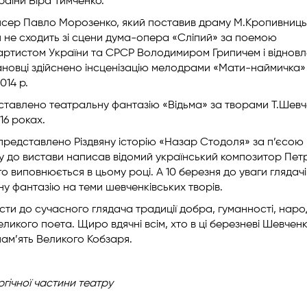
раїни Віра Тимченко.
ежисер Павло Морозенко, який поставив драму М.Кропивниц
 не сходить зі сцени дума-опера «Сліпий» за поемою
 артистом України та СРСР Володимиром Грипичем і відновл
тановці здійснено інсценізацію мелодрами «Мати-наймичка»
014 р.
ставлено театральну фантазію «Відьма» за творами Т.Шевч
16 роках.
я представлено Різдвяну історію «Назар Стодоля» за п’єсою
ку до вистави написав відомий український композитор Пет
го виповнюється в цьому році. А 10 березня до уваги глядачі
у фантазію на теми шевченківських творів.
сти до сучасного глядача традиції добра, гуманності, наро
еликого поета. Щиро вдячні всім, хто в ці березневі Шевченк
ам’ять Великого Кобзаря.
ргічної
частини театру