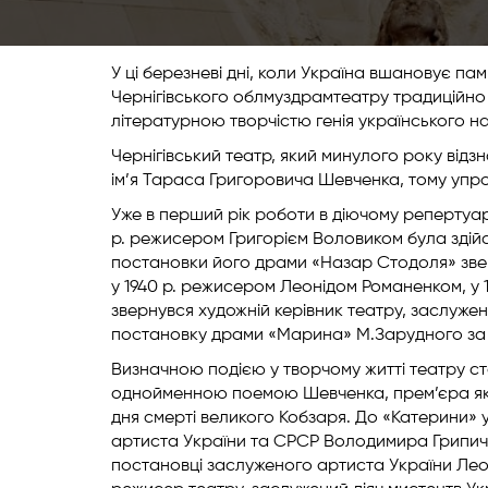
У ці березневі дні, коли Україна вшановує п
Чернігівського облмуздрамтеатру традиційно за
літературною творчістю генія українського н
Чернігівський театр, який минулого року відз
ім’я Тараса Григоровича Шевченка, тому упродо
Уже в перший рік роботи в діючому репертуар
р. режисером Григорієм Воловиком була здій
постановки його драми «Назар Стодоля» зве
у 1940 р. режисером Леонідом Романенком, у 1
звернувся художній керівник театру, заслужени
постановку драми «Марина» М.Зарудного за 
Визначною подією у творчому житті театру 
однойменною поемою Шевченка, прем’єра якої в
дня смерті великого Кобзаря. До «Катерини» у
артиста України та СРСР Володимира Грипича
постановці заслуженого артиста України Лео