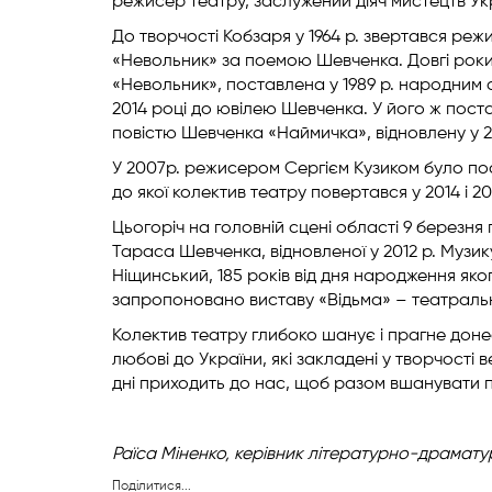
режисер театру, заслужений діяч мистецтв Ук
До творчості Кобзаря у 1964 р. звертався р
«Невольник» за поемою Шевченка. Довгі роки
«Невольник», поставлена у 1989 р. народним
2014 році до ювілею Шевченка. У його ж пос
повістю Шевченка «Наймичка», відновлену у 2
У 2007р. режисером Сергієм Кузиком було по
до якої колектив театру повертався у 2014 і 20
Цьогоріч на головній сцені області 9 березн
Тараса Шевченка, відновленої у 2012 р. Музи
Ніщинський, 185 років від дня народження яко
запропоновано виставу «Відьма» – театральн
Колектив театру глибоко шанує і прагне доне
любові до України, які закладені у творчості в
дні приходить до нас, щоб разом вшанувати п
Раїса Міненко,
керівник літературно-драмату
Поділитися...