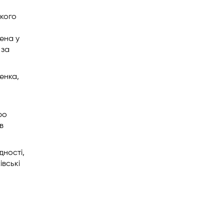
ького
ена у
 за
енка,
ро
в
дності,
івські