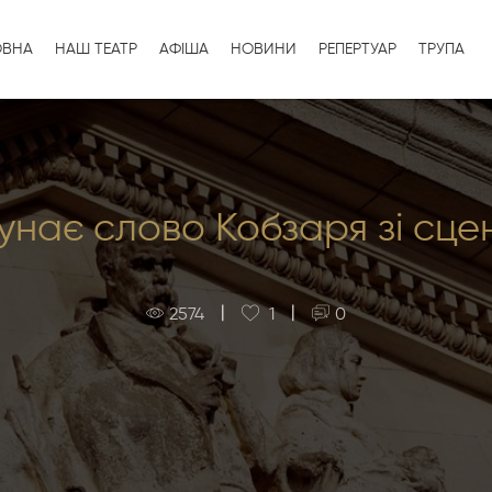
ОВНА
НАШ ТЕАТР
АФІША
НОВИНИ
РЕПЕРТУАР
ТРУПА
унає слово Кобзаря зі сце
|
|
2574
1
0