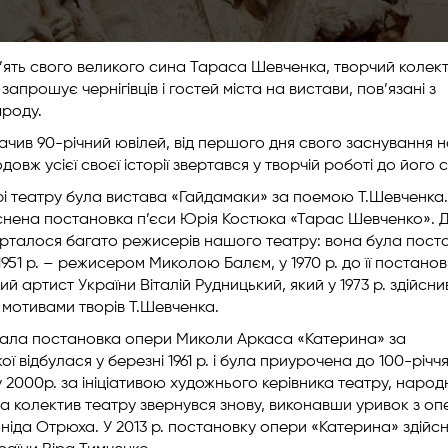
ам’ять свого великого сина Тараса Шевченка, творчий колек
прошує чернігівців і гостей міста на вистави, пов’язані з
ароду.
начив 90-річний ювілей, від першого дня свого заснування 
вж усієї своєї історії звертався у творчій роботі до його 
і театру була вистава «Гайдамаки» за поемою Т.Шевченка. 
снена постановка п’єси Юрія Костюка «Тарас Шевченко». 
рталося багато режисерів нашого театру: вона була пост
951 р. – режисером Миколою Балєм, у 1970 р. до її постано
й артист України Віталій Рудницький, який у 1973 р. здійсни
мотивами творів Т.Шевченка.
стала постановка опери Миколи Аркаса «Катерина» за
ідбулася у березні 1961 р. і була приурочена до 100-річчя
 2000р. за ініціативою художнього керівника театру, народ
 колектив театру звернувся знову, виконавши уривок з оп
ніда Отрюха. У 2013 р. постановку опери «Катерина» здійс