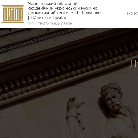
Чернігівський обласний
академічний український музично-
драматичний театр ім.Т.Г Шевченка
ГОЛ
| #ChernihivTheatre
100-й ТЕАТРАЛЬНИЙ СЕЗОН
Л