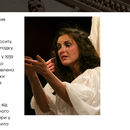
тив
носить
спадку.
У 1939
До
авлена
вки
в
 від
ного
ери у
нила