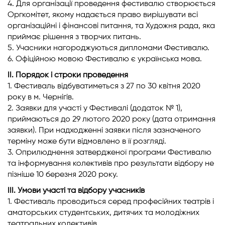
4. Для організації проведення фестивалю створюється
Оргкомітет, якому надається право вирішувати всі
організаційні і фінансові питання, та Художня рада, яка
приймає рішення з творчих питань.
5. Учасники нагороджуються дипломами Фестивалю.
6. Офіційною мовою Фестивалю є українська мова.
ІІ. Порядок і строки проведення
1. Фестиваль відбуватиметься з 27 по 30 квітня 2020
року в м. Чернігів.
2. Заявки для участі у Фестивалі (додаток № 1),
приймаються до 29 лютого 2020 року (дата отримання
заявки). При надходженні заявки після зазначеного
терміну може бути відмовлено в її розгляді.
3. Оприлюднення затвердженої програми Фестивалю
та інформування колективів про результати відбору не
пізніше 10 березня 2020 року.
ІІІ. Умови участі та відбору учасників
1. Фестиваль проводиться серед професійних театрів і
аматорських студентських, дитячих та молодіжних
театральних колективів.