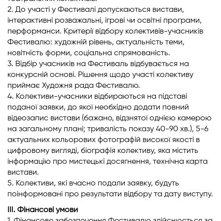
2. До участі у Фестивалі допускаються вистави,
інтерактивні розважальні, ігрові чи освітні програми,
перформанси. Критерії відбору колективів-учасників
Фестивалю: художній рівень, актуальність теми,
новітність форми, соціальна спрямованість.
3. Відбір учасників на Фестиваль відбувається на
конкурсній основі. Рішення щодо участі колективу
приймає Художня рада Фестивалю.
4. Колективи-учасники відбираються на підставі
поданої заявки, до якої необхідно додати повний
відеозапис вистави (бажано, відзнятої однією камерою
на загальному плані; тривалість показу 40-90 хв.), 5-6
актуальних кольорових фотографій високої якості в
цифровому вигляді, біографія колективу, яка містить
інформацію про мистецькі досягнення, технічна карта
вистави.
5. Колективи, які вчасно подали заявку, будуть
поінформовані про результати відбору та дату виступу.
ІІІ. Фінансові умови