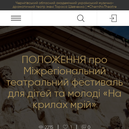
Чернігівський обласний академічний український музично-
драматичний театр імені Тараса Шевченка | #ChernihivTheatre
ПОЛОЖЕННЯ про
Міжрегіональний
театральний фестиваль
для дітей та молоді «На
крилах мрій»
|
|
2215
1
0