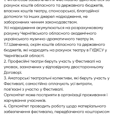
1. Фінансове забезпечення Фестивалю здійснюється за
рахунок коштів обласного та державного бюджетів,
власних коштів театру, спонсорської, благодійної
допомоги та інших джерел надходження, не
заборонених чинним законодавством.
Усі надходження акумулюються на розрахунковому
рахунку Чернігівського обласного академічного
українського музично-драматичного театру ім.
Т.Г.Шевченка, окрім коштів обласного та державного
бюджетів, які надходять на рахунок театру в ГУДКСУ у
Чернігівській області.
2. Професійні театри беруть участь у Фестивалі на
умовах, зазначених у відповідному двосторонньому
Договорі.
3. Аматорські театральні колективи, які беруть участь у
Фестивалі, самостійно оплачують усі витрати,
пов’язані з участю у Фестивалі.
Оргкомітет може посприяти в організації проживання і
харчування учасників.
4. Оргкомітет проводить роботу щодо матеріального
забезпечення фестивалю, передбаченого кошторисом