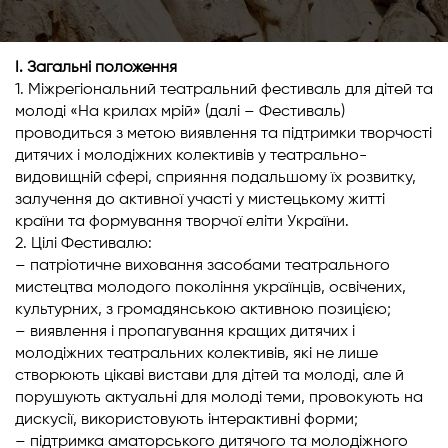
I. Загальні положення
1. Міжрегіональний театральний фестиваль для дітей та
молоді «На крилах мрій» (далі – Фестиваль)
проводиться з метою виявлення та підтримки творчості
дитячих і молодіжних колективів у театрально-
видовищній сфері, сприяння подальшому їх розвитку,
залучення до активної участі у мистецькому житті
країни та формування творчої еліти України.
2. Цілі Фестивалю:
– патріотичне виховання засобами театрального
мистецтва молодого покоління українців, освічених,
культурних, з громадянською активною позицією;
– виявлення і пропагування кращих дитячих і
молодіжних театральних колективів, які не лише
створюють цікаві вистави для дітей та молоді, але й
порушують актуальні для молоді теми, провокують на
дискусії, використовують інтерактивні форми;
– підтримка аматорського дитячого та молодіжного