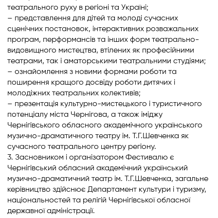
театрального руху в регіоні та Україні;
– представлення для дітей та молоді сучасних
сценічних постановок, інтерактивних розважальних
програм, перформансів та інших форм театрально-
видовищного мистецтва, втілених як професійними
театрами, так і аматорськими театральними студіями;
– ознайомлення з новими формами роботи та
поширення кращого досвіду роботи дитячих і
молодіжних театральних колективів;
– презентація культурно-мистецького і туристичного
потенціалу міста Чернігова, а також іміджу
Чернігівського обласного академічного українського
музично-драматичного театру ім. Т.Г.Шевченка як
сучасного театрального центру регіону.
3. Засновником і організатором Фестивалю є
Чернігівський обласний академічний український
музично-драматичний театр ім. Т.Г.Шевченка, загальне
керівництво здійснює Департамент культури і туризму,
національностей та релігій Чернігівської обласної
державної адміністрації.