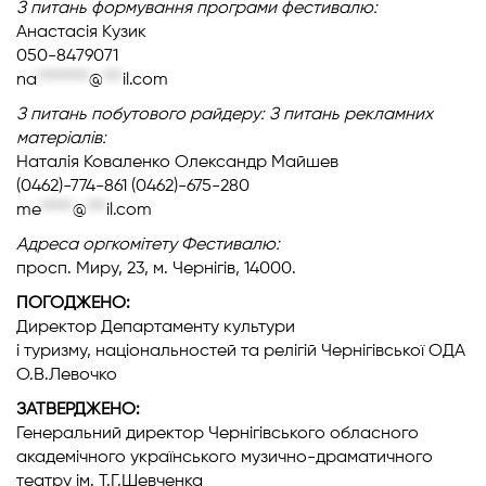
З питань формування програми фестивалю:
Анастасія Кузик
050-8479071
na
********
@
***
il.com
З питань побутового райдеру:
З питань рекламних
матеріалів:
Наталія Коваленко Олександр Майшев
(0462)-774-861 (0462)-675-280
me
*****
@
***
il.com
Адреса оргкомітету Фестивалю:
просп. Миру, 23, м. Чернігів, 14000.
ПОГОДЖЕНО:
Директор Департаменту культури
і туризму, національностей та релігій Чернігівської ОДА
О.В.Левочко
ЗАТВЕРДЖЕНО:
Генеральний директор Чернігівського обласного
академічного українського музично-драматичного
театру ім. Т.Г.Шевченка