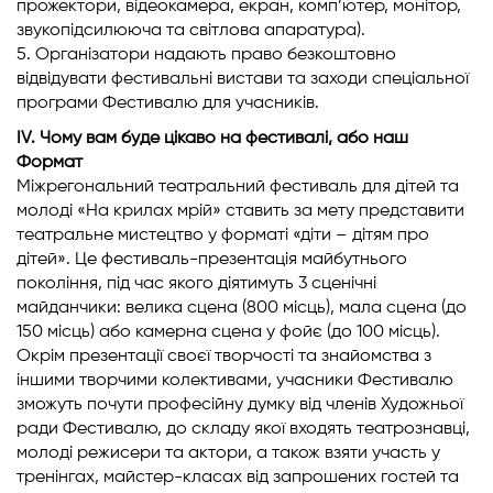
прожектори, відеокамера, екран, комп’ютер, монітор,
звукопідсилююча та світлова апаратура).
5. Організатори надають право безкоштовно
відвідувати фестивальні вистави та заходи спеціальної
програми Фестивалю для учасників.
IV. Чому вам буде цікаво на фестивалі, або наш
Формат
Міжрегональний театральний фестиваль для дітей та
молоді «На крилах мрій» ставить за мету представити
театральне мистецтво у форматі «діти – дітям про
дітей». Це фестиваль-презентація майбутнього
покоління, під час якого діятимуть 3 сценічні
майданчики: велика сцена (800 місць), мала сцена (до
150 місць) або камерна сцена у фойє (до 100 місць).
Окрім презентації своєї творчості та знайомства з
іншими творчими колективами, учасники Фестивалю
зможуть почути професійну думку від членів Художньої
ради Фестивалю, до складу якої входять театрознавці,
молоді режисери та актори, а також взяти участь у
тренінгах, майстер-класах від запрошених гостей та